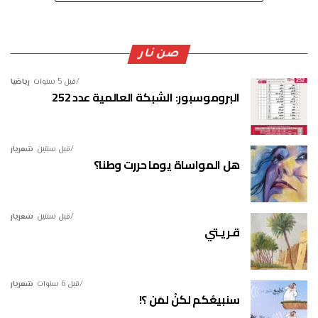
صن نار
قبل 5 سنوات
رياضيا
البروموسبور: الشبكة العالمية عدد 252
قبل سنتين
شعريار
هل المواساة يوما حررت وطنا؟
قبل سنتين
شعريار
قـريـتي
قبل 6 سنوات
شعريار
سنبيعُكم لكنْ لمَن ؟!