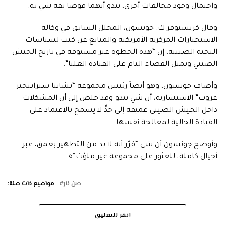
واحتمال وجود مخالفات أخرى، يبدو أنهما قوضا ثقة شي به.
وقال كريستوفر ك. جونسون، المحلل السابق في وكالة
الاستخبارات المركزية الأمريكية والمتابع عن كثب لسياسات
النخبة الصينية، إن “هذه الخطوة غير مسبوقة في تاريخ الجيش
الصيني وتمثل القضاء التام على القيادة العليا”.
وأضاف جونسون، وهو أيضاً رئيس مجموعة “تشاينا ستراتيجيز
غروب” الاستشارية، أن شي يبدو وقد خلص إلى أن المشكلات
داخل الجيش الصيني عميقة إلى حدٍّ لا يسمح بالاعتماد على
القيادة الحالية لمعالجة نفسها.
وأوضح جونسون أن شي “قرّر أنه لا بد من التطهير بعمق، عبر
أجيال كاملة، للعثور على مجموعة غير ملوّث”».
صن نار
مواضيع ذات صلة:
انقر للتعليق