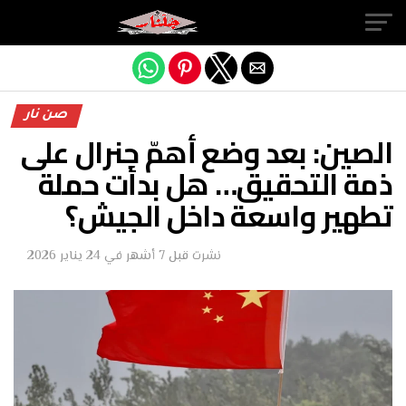
Exit mobile version
صن نار
الصين: بعد وضع أهمّ جنرال على
ذمة التحقيق… هل بدأت حملة
تطهير واسعة داخل الجيش؟
نشرت
قبل 7 أشهر
في
24 يناير 2026