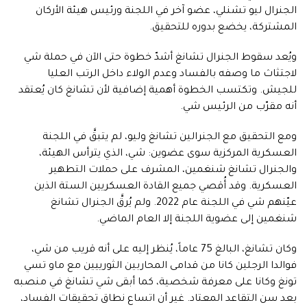
الجنرال ليو تشنلي، عضو آخر في اللجنة ورئيس هيئة الأركان
المشتركة، يخضع بدوره للتحقيق.
ويُعد سقوط الجنرال تشانغ أشدّ خطوة حتى الآن في حملة شي
لاجتثاث ما وصفه بالفساد وعدم الولاء داخل الرتب العليا
للجيش. وتكتسب الخطوة أهمية إضافية لأن تشانغ كان يُعتقد
أنه مقرّب من الرئيس شي.
ومع التحقيق مع الجنرالين تشانغ وليو، لم يتبقَّ في اللجنة
العسكرية المركزية سوى عضوين: شي، الذي يترأس الهيئة،
والجنرال تشانغ شنغمين، المشرف على حملات التطهير
العسكرية. وقد أُقصي جميع القادة العسكريين الستة الذين
عيّنهم شي في اللجنة عام 2022. ولم يُرقَّ الجنرال تشانغ
شنغمين إلى عضوية اللجنة إلا العام الماضي.
وكان تشانغ، البالغ 75 عاماً، يُنظر إليه على أنه قريب من شي،
فوالدا الرجلين كانا من قدامى المحاربين الثورييين مع ماو تسي
تونغ وكانا على معرفة شخصية، كما أبقى شي تشانغ في منصبه
بعد سن التقاعد المعتاد. غير أن اتساع نطاق تحقيقات الفساد،