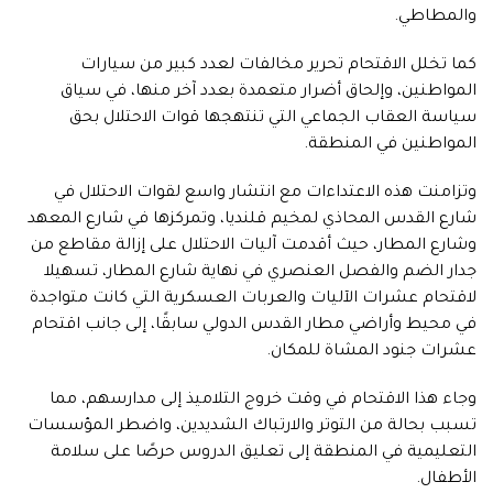
والمطاطي.
كما تخلل الاقتحام تحرير مخالفات لعدد كبير من سيارات
المواطنين، وإلحاق أضرار متعمدة بعدد آخر منها، في سياق
سياسة العقاب الجماعي التي تنتهجها قوات الاحتلال بحق
المواطنين في المنطقة.
وتزامنت هذه الاعتداءات مع انتشار واسع لقوات الاحتلال في
شارع القدس المحاذي لمخيم قلنديا، وتمركزها في شارع المعهد
وشارع المطار، حيث أقدمت آليات الاحتلال على إزالة مقاطع من
جدار الضم والفصل العنصري في نهاية شارع المطار، تسهيلا
لاقتحام عشرات الآليات والعربات العسكرية التي كانت متواجدة
في محيط وأراضي مطار القدس الدولي سابقًا، إلى جانب اقتحام
عشرات جنود المشاة للمكان.
وجاء هذا الاقتحام في وقت خروج التلاميذ إلى مدارسهم، مما
تسبب بحالة من التوتر والارتباك الشديدين، واضطر المؤسسات
التعليمية في المنطقة إلى تعليق الدروس حرصًا على سلامة
الأطفال.