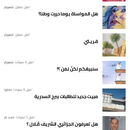
قبل سنتين
شعريار
هل المواساة يوما حررت وطنا؟
قبل سنتين
شعريار
قـريـتي
قبل 6 سنوات
شعريار
سنبيعُكم لكنْ لمَن ؟!
قبل 6 سنوات
داخليا
مبيت جديد للطالبات ببرج السدرية
قبل 5 سنوات
دفءُ نار
هل تعرفون الجزائري الشريف ڤـلال ؟