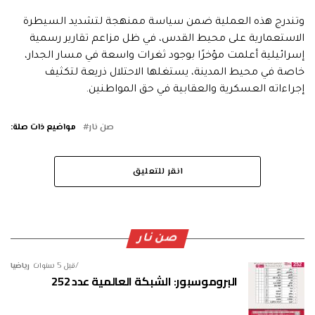
وتندرج هذه العملية ضمن سياسة ممنهجة لتشديد السيطرة
الاستعمارية على محيط القدس، في ظل مزاعم تقارير رسمية
إسرائيلية أعلمت مؤخرًا بوجود ثغرات واسعة في مسار الجدار،
خاصة في محيط المدينة، يستغلها الاحتلال ذريعة لتكثيف
إجراءاته العسكرية والعقابية في حق المواطنين.
صن نار
مواضيع ذات صلة:
انقر للتعليق
صن نار
قبل 5 سنوات
رياضيا
البروموسبور: الشبكة العالمية عدد 252