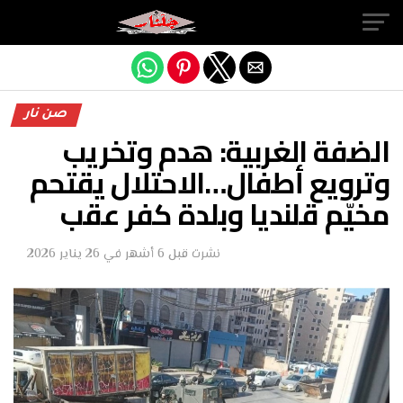
Exit mobile version
صن نار
الضفة الغربية: هدم وتخريب
وترويع أطفال…الاحتلال يقتحم
مخيّم قلنديا وبلدة كفر عقب
نشرت
قبل 6 أشهر
في
26 يناير 2026