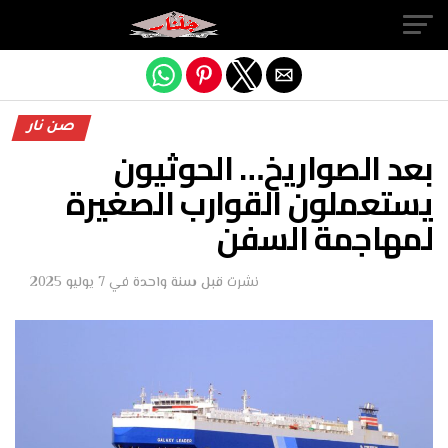
Exit mobile version
صن نار
بعد الصواريخ… الحوثيون
يستعملون القوارب الصغيرة
لمهاجمة السفن
نشرت
قبل سنة واحدة
في
7 يوليو 2025