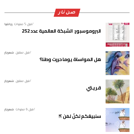
صن نار
قبل 5 سنوات
رياضيا
البروموسبور: الشبكة العالمية عدد 252
قبل سنتين
شعريار
هل المواساة يوما حررت وطنا؟
قبل سنتين
شعريار
قـريـتي
قبل 6 سنوات
شعريار
سنبيعُكم لكنْ لمَن ؟!