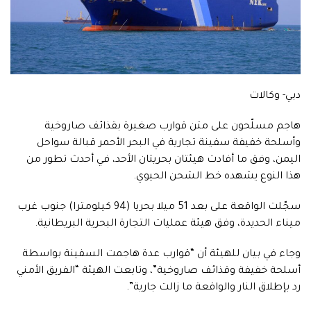
دبي- وكالات
هاجم مسلّحون على متن قوارب صغيرة بقذائف صاروخية
وأسلحة خفيفة سفينة تجارية في البحر الأحمر قبالة سواحل
اليمن، وفق ما أفادت هيئتان بحريتان الأحد، في أحدث تطور من
هذا النوع يشهده خط الشحن الحيوي.
سجّلت الواقعة على بعد 51 ميلا بحريا (94 كيلومترا) جنوب غرب
ميناء الحديدة، وفق هيئة عمليات التجارة البحرية البريطانية.
وجاء في بيان للهيئة أن “قوارب عدة هاجمت السفينة بواسطة
أسلحة خفيفة وقذائف صاروخية”، وتابعت الهيئة “الفريق الأمني
رد بإطلاق النار والواقعة ما زالت جارية”.