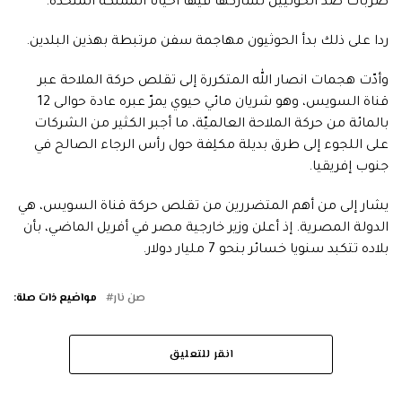
ضربات ضدّ الحوثيين تشاركها فيها أحيانا المملكة المتحدة.
ردا على ذلك بدأ الحوثيون مهاجمة سفن مرتبطة بهذين البلدين.
وأدّت هجمات انصار الله المتكررة إلى تقلص حركة الملاحة عبر
قناة السويس، وهو شريان مائي حيوي يمرّ عبره عادة حوالى 12
بالمائة من حركة الملاحة العالميّة، ما أجبر الكثير من الشركات
على اللجوء إلى طرق بديلة مكلِفة حول رأس الرجاء الصالح في
جنوب إفريقيا.
يشار إلى من أهم المتضررين من تقلص حركة قناة السويس، هي
الدولة المصرية. إذ أعلن وزير خارجية مصر في أفريل الماضي، بأن
بلاده تتكبد سنويا خسائر بنحو 7 مليار دولار.
صن نار
مواضيع ذات صلة:
انقر للتعليق