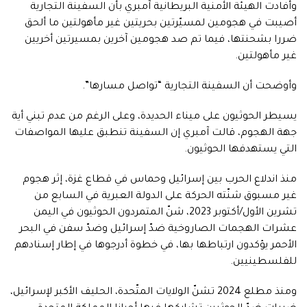
وأفادت الهيئة الأمنية البريطانية آمبري بأن السفينة التجارية
أصيبت في هجومين لمسيّرتين بحريتين غير مأهولتين ما ألحق
ضررا بشحنتها، فيما تم صد هجومين آخرين بمسيرتين أخريين
غير مأهولتين.
وأوضحت أن السفينة التجارية “تواصل مسارها”.
يسيطر الحوثيون على ميناء الحديدة، وعلى الرغم من عدم تبني أية
جهة الهجوم، قالت آمبري إن السفينة تنطبق عليها المواصفات
التي يستهدفها الحوثيون.
منذ اندلاع الحرب بين إسرائيل وحماس في قطاع غزة، إثر هجوم
غير مسبوق شنّته الحركة على الدولة العبرية في السابع من
تشرين الأول/أكتوبر 2023، شنّ المتمردون الحوثيون في اليمن
عشرات الهجمات الصاروخية ضدّ إسرائيل وضدّ سفن في البحر
الأحمر يؤكدون ارتباطها بها، في خطوة أدرجوها في إطار إسنادهم
للفلسطينيين.
ومنذ مطلع 2024 تشنّ الولايات المتّحدة، الحليف الأكبر لإسرائيل،