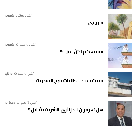
قبل سنتين
شعريار
قـريـتي
قبل 6 سنوات
شعريار
سنبيعُكم لكنْ لمَن ؟!
قبل 6 سنوات
داخليا
مبيت جديد للطالبات ببرج السدرية
قبل 5 سنوات
دفءُ نار
هل تعرفون الجزائري الشريف ڤـلال ؟