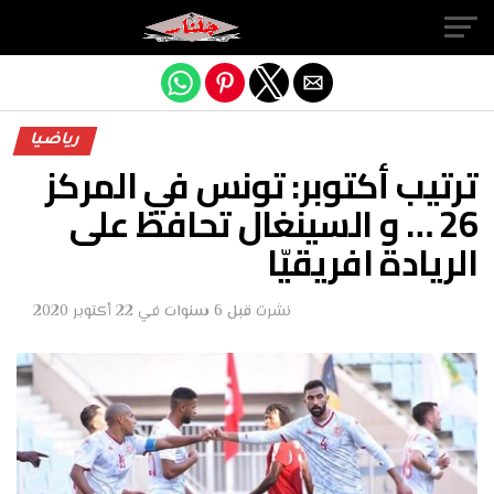
Exit mobile version
رياضيا
ترتيب أكتوبر: تونس في المركز
26 … و السينغال تحافظ على
الريادة افريقيّا
نشرت
قبل 6 سنوات
في
22 أكتوبر 2020