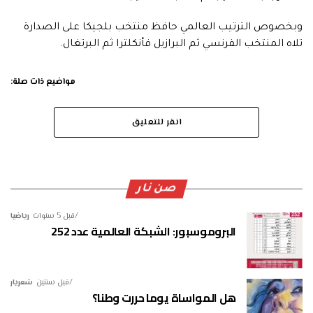
وبخصوص الترتيب العالمي حافظ منتخب بلجيكا على الصدارة
تلاه المنتخب الفرنسي ثم البرازيل فأنكلترا ثم البرتغال.
مواضيع ذات صلة:
انقر للتعليق
صن نار
قبل 5 سنوات
رياضيا
البروموسبور: الشبكة العالمية عدد 252
قبل سنتين
شعريار
هل المواساة يوما حررت وطنا؟