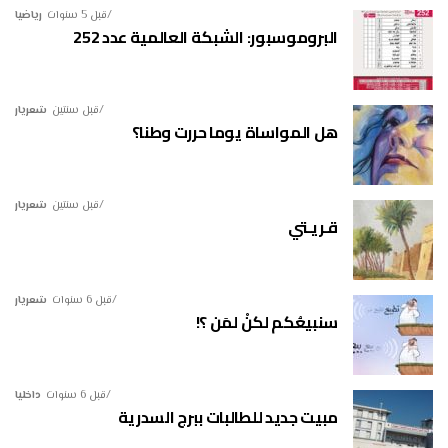
قبل 5 سنوات
رياضيا
البروموسبور: الشبكة العالمية عدد 252
قبل سنتين
شعريار
هل المواساة يوما حررت وطنا؟
قبل سنتين
شعريار
قـريـتي
قبل 6 سنوات
شعريار
سنبيعُكم لكنْ لمَن ؟!
قبل 6 سنوات
داخليا
مبيت جديد للطالبات ببرج السدرية