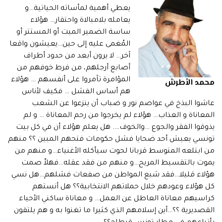
يعطي أهمية لمأساته الحياتية…و
يعامله بلامبالاة واحتقار… هؤلاء
ساسة الضمير الميت أو المستتر أو
المُغمى عليه إلى حين…يعيشون واقعا
آخر… لا يرون أبعد من حدود أطراف
أصابع أرجلهم، من فرط خوفهم من
المؤامرة تآمروا على أنفسهم … هؤلاء
محمد الأطرش
هم أساس الفشل … فكيف لأناس
عاشوا البذخ في عواصم نور و ضباب أن ينزعوا عن الشعب
المعاناة و العذاب… هؤلاء لم يخرجوا من رحم المعاناة … و لم
يذوقوا الفقر والجوع …والخوف…. هل يعلم هؤلاء أن في كل بيت
تونسي يعيش أحد ضحايا فشل حكومات فتحهم المبين ؟؟ منهم
من ابتلعه المتوسط قربانا لحوت سيأكله الأغنياء…و منهم من
يموت بالتقسيط المريح…و منهم من فقد عقله…فهلاّ صمت
هؤلاء قليلا…فقد شبع المواطن من صفعات فشلهم…هل نسي
كل هؤلاء وعودهم خلال حملاتهم الانتخابية؟؟ هل أنستهم
كراسيهم معاناة العاطل عن العمل… و معاناة ساكني الأحياء
القصديرية ؟؟…أين إسلامهم الذي كثيرا ما تغنوا به و هم يلتقون