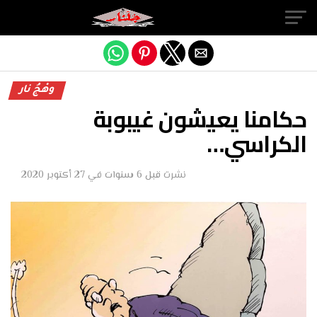
Exit mobile version
وهْجُ نار
حكامنا يعيشون غيبوبة
الكراسي…
نشرت
قبل 6 سنوات
في
27 أكتوبر 2020