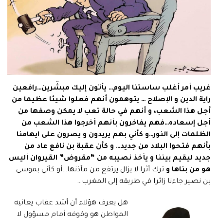
غريب أمر أغلب ساستنا اليوم… يأتون إليك مبشّرين…رافعين
راية الدين و الإصلاح … يتوهمون أنهم فعلوا شيئا عظيما من
أجل هذا الشعب، و أنهم في حالة تعب لا يمكن وصفها من
أجل إسعاده…فهم يفاخرون بأنهم أخرجوا هذا الشعب من
الظلمات إلى النور…و كأني بهم يريدون و يصرون على ايهامنا
بأنهم فتحوا البلاد من جديد… و كأن عقبة بن نافع عاد من
جديد ليقيم بيننا و يأخذ نصيبه من “مقروض” القيروان أليس
هو من بناها و
ترك أثرا لا يزال يرتفع من مآذنها…أو كأني بموسى
بن نصير جاءنا زائرا في طريقه إلى المغرب…
هل يعرف هؤلاء أن أشد عقاب يعانيه
المواطن هو وقوفه أمام مسؤول لا