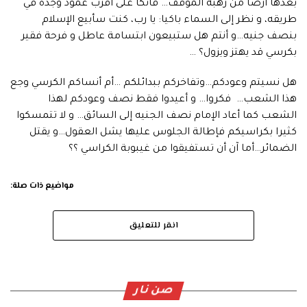
بعدها أرضاً من رهبة الموقف… فاتكأ على أقرب عمود وجده في
طريقه، و نظر إلى السماء باكيا: يا رب، كنت سأبيع الإسلام
بنصف جنيه…و أنتم هل ستبيعون ابتسامة عاطل و فرحة فقير
بكرسي قد يهتز ويزول؟ …
هل نسيتم وعودكم…وتفاخركم ببدائلكم …أم أنساكم الكرسي وجع
هذا الشعب… فكروا… و أعيدوا فقط نصف وعودكم لهذا
الشعب كما أعاد الإمام نصف الجنيه إلى السائق… و لا تتمسكوا
كثيرا بكراسيكم فإطالة الجلوس عليها يشل العقول…و يقتل
الضمائر…أما آن أن تستفيقوا من غيبوبة الكراسي ؟؟
مواضيع ذات صلة:
انقر للتعليق
صن نار