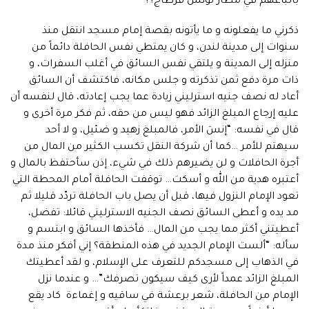
بأتباعهم في مطار تونس قرطاج؟؟
ذكرني ما يفعلونه و ما يأتونه بقصة إمام مسجد انتقل منذ
سنوات إلى مدينة لندن، و كان يمتطي نفس الحافلة دائماً من
منزله إلى المدينة و يلتقي نفس السائق في أغلب السفرات، و
ذات مرة دفع ثمن تذكرته و جلس مكانه، فاكتشف أن السائق
أعاد له نصف جنيه استرليني زيادة عما يجب إعادته، قال لنفسه أن
عليه إرجاع المبلغ الزائد فهو ليس من حقه، ثم فكر مرة أخرى و
قال في نفسه: “إنسَ الأمر، فالمبلغ زهيد و ضئيل، و لا أحد
سيهتم للأمر …كما أن شركة النقل تكسب الكثير من المال من
أجرة الحافلات و لن يضيرهم ذلك في شيء، إذن سأحتفظ بالمال و
أعتبره هدية من الله و أسكت… توقفت الحافلة أمام المحطة التي
تعود الإمام النزول فيها، قبل أن يصل باب الحافلة تردّد قليلا ثم
مد يده و أعطى السائق نصف الجنيه الاسترليني قائلا: تفضل،
أعطيتني أكثر مما يجب من المال… فأخذها السائق و ابتسم و
سأله: “ألست الإمام الجديد في هذه المنطقة؟ إني أفكر منذ مدة
في الذهاب إلى مسجدكم للتعرف على الإسلام، و لقد أعطيتك
المبلغ الزائد عمداً لأرى كيف سيكون تصرفك”… و عندما نزل
الإمام من الحافلة، شعر برعشة في ساقيه و إغماءة كاد يقع