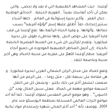
آوغندا.. حيث المشاهد الطبيعية التي لا تعد ولا تحصى , والتي
يمكن أن تأخذ أنفاسك بعيداً …الغوريلا الجبلية .. الحدائق الوطنية
.. جبال القمر .. وأكبر بحيرة إستوائية في العالم .. كلها أشياء
ستثير إعجابك حقاً .أُطلق عليها إسم “لؤلؤة أفريقيا” بسبب
جمالها , وألوانها , و وفرة الحياة الرائعة بها .تقع أوغندا في قلب
قارة أفريقيا على حوض النيل , ولها شاطيء طويل على بحيرة
فيكتوريا , وتقدم للزائرين كل شيء من المدينة العصرية النابضة
بالحياة , إلى أجمل المناظر الطبيعية الموجودة في جميع أنحاء
أفريقيا .مطار أوغندا الأهمّ على مقربة من مدينة كامبالا, وهي أكبر
مدينة وعاصمة للبلاد …
وتقع كمبالا على مدخل الركن الشمالي الغربي لبحيرة فيكتوريا , و
هي مقامة على سبعة تلال – مثل روما – , على الرغم من أنها
صممت لتشمل أكثر من ذلك بكثير .- وتشمل كل من التلال
السبعة مواقع مهمة في كمبالا , فعلى سبيل المثال يوجد “تل
كاسوبي” … وهو موقع الدفن المقدس لملوك أوغندا , كما أنه أحد
مواقع التراث العالمي المسجلة بمنظمة اليونسكو منذ عام
2001 , ووصف بأنه ” أحد أكثر المباني شهرة بإستخدام مواد نباتية