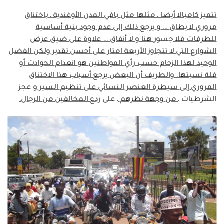
تتميز كامبالا أيضا ـ مثلها مثل باقي المدن الأوغندية ـ باختناق
مروري لا يطاق … و يرجع ذلك إلى عدم وجود بنية أساسية
للطرقات فلا
جسور
هنا و لا أنفاق … علاوة على ضيق عرض
الشوارع التي لا تتجاوز الأربعة امتار على أحسن تقدير ولكن الفضل
الوحيد لهذا الزحام حسب رأي المواطنين هو انعدام الحوادث أو
قلة نسبتها. والطريف أن البعض يرجع أسباب هذا الاختناق
المروري إلى سيطرة العنصر النسائي على تنظيم السير
و عجز
الشرطيات ـ
من وجهة نظرهم
ـ على
ردع المخالفين من الرجال.