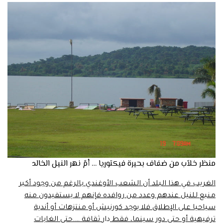
منظر خلاّب من ضفاف بحيرة فيكتوريا … أمّ نهر النيل الخالد
الغريب في هذا البلد أن الشعب الأوغندي بالرغم من وجود أكبر
منبع للنيل عندهم وعدد من روافده فإنهم لا يستفيدون منه
سياحيا على الإطلاق فلا يوجد كورنيش أو منتزهات أو أندية
ترفيهية أو حتى دور سينما، فقط
دار
ثقافة ….حتى الغابات