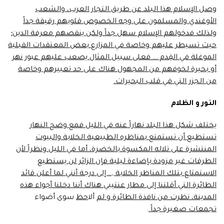
وصل الإسلام هذا البلد عن طريق التجار العرب، والشعب
الأوغندي والمسلمون على وجه الخصوص قلوبهم رقيقة جداً
ولذلك فدخولهم الإسلام سهل جداً ولكن ينقصهم معرفة الدين؛
حيث تسيطر عليهم وخاصة في المزارع بعض المعتقدات القبلية
الموغلة في القِدم … فعلى سبيل المثال يصعب عليهم عبور نهر
أو بحيرة لخوفهم من المجهول هناك على حد تعبيرهم وخاصة
من الجزر التي في قلب البحيرات.
النور و الظلام
يختلف شكل هذا البلد نهاراً عنه في الليل فمع وضح النهار
تستطيع أن تستمتع بمناظره الطبيعية الخلابة والبيوت
المنتشرة على تلاله المكسوة بالخضرة، أما في الليل ونظراً لأن
الطرقات غير مزودة بإضاءة ليلية فإن الزائر لن يستطيع
الاستمتاع بتلك المناظر الخلابة ,.. إلى درجة أنني لما أعلن قائد
الطائرة التي أقلتنا إلى مطار عنتيبي هناك أننا دخلنا أجواء هذه
المدينة، نظرت من نافذة الطائرة و لم
ألا
حظ
سوى أضواء
تجمعات صغيرة جداً
.