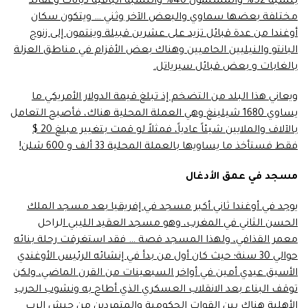
بنسبة 52% والمسلمون 40% والنسبة الباقية ديانات وعقائد
مختلفة بعضها سماوي والبعض الآخر وثني … ويتكون سكان
أوغندا من عدة قبائل تزيد على عشرين قبيلة وينتمون إلى زنوج
البانتو والنيليين الحاميين وهناك بعض الأقزام في مناطق العزلة
بالغابات و بعض قبائل سيرياتل.
ويعاني هذا البلد من التضخم إذ تبلغ قيمة الدولار الأمريكي ما
يساوي 1680 شيلينغ وهي العملة المحلية هناك، فأصبح التعامل
بالآلاف والملايين شيئاً عادياً، فمثلاً لو قمت بتغيير مبلغ 20 $
فقط فستأخذ ما يساويها بالعملة المحلية 33 ألف و 600 شلن!
مسجد في عمق الأدغال
يوجد في أوغندا ثاني أكبر مسجد في إفريقيا بعد مسجد الملك
الحسن الثاني في المغرب، وهو مسجد العقيد الليبي ا
لراحل
معمر القذافي، ولهذا المسجد قصة … فقد استغرقت رحلة بنائه
حوالي 30 سنة؛ حيث كان أول من بدأ في إنشائه الرئيس الأوغندي
الأسبق عيدي أمين في أواخر السبعينات من القرن الماضي، ولكن
توقف البناء بعد الانقلاب العسكري الذي أطاح به ونشوب الحرب
الأهلية هناك بين القوات الحكومية والمتمردين من جيش الرب