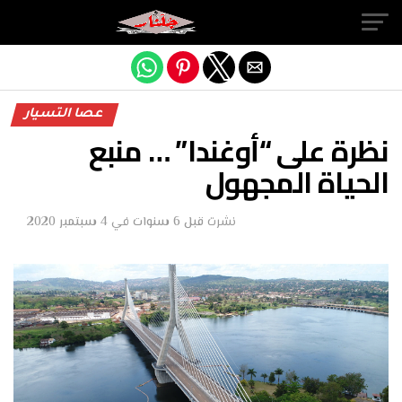
Exit mobile version
عصا التسيار
نظرة على “أوغندا” … منبع
الحياة المجهول
نشرت
قبل 6 سنوات
في
4 سبتمبر 2020