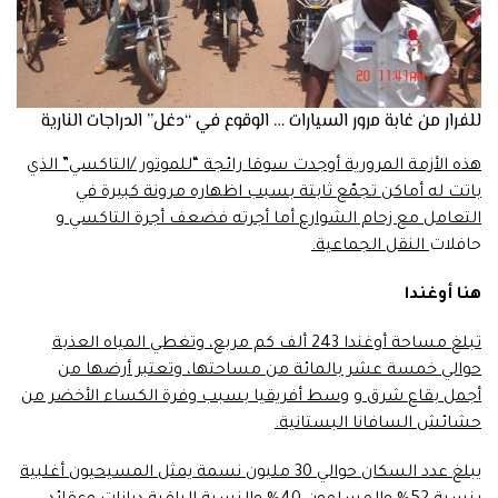
للفرار من غابة مرور السيارات … الوقوع في “دغل” الدراجات النارية
هذه الأزمة المرورية أوجدت سوقا رائجة “للموتور /التاكسي” الذي
باتت له أماكن تجمّع ثابتة بسبب اظهاره مرونة كبيرة في
التعامل مع زحام الشوارع أما أجرته فضعف أجرة التاكسي و
حافلات
النقل الجماعية.
هنا أوغندا
تبلغ مساحة أوغندا 243 ألف كم مربع، وتغطي المياه العذبة
حوالي خمسة عشر بالمائة من مساحتها، وتعتبر أرضها من
أجمل بقاع شرق و
وسط أفريقيا بسبب وفرة الكساء الأخضر من
حشائش السافانا البستانية.
يبلغ عدد السكان حوالي 30 مليون نسمة يمثل المسيحيون أغلبية