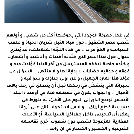
في غمار معركة الوجود التي يخوضها أكثر من شعب ـ و أولهم
شعب مصر الشقيق ـ حول مياه النيل شريان الحياة و ملعب
السياسة و المؤامرات … في هذه اللجّة المتلاطمة، قد يُطرح
سؤال حول هذا النهر الذي خلّدته أغنيات و أناشيد و أشعار …
و خلّده خاصة تدفقه المسترسل من آخر الدنيا فوُلدت منه و
فوقه و حواليه حضارات لا بداية لها و لا منتهى … السؤال عن
موْلد هذا المارد الجميل، و عن أولى جداوله و سواقيه و
بحيراته التي يتشكّل في رحمها قبل أن ينطلق في رحلة بآلاف
الأميال … و الجواب يكون في معظمه هنا، في أوغندا، البلد
الأسمر الوديع الذي إلى اليوم على الأقلّ، لم يتورّط في
دسيسة قطع أرزاق … و لا في استحواذ أنانيّ على ثروة لا
يمكن أن تنحبس داخل جغرافيا السياسة، أو الأملاك
العقارية المزعومة لشعب دون شعوب أخرى تقاسمه
الشرعية و المصير و المسار في آن واحد …