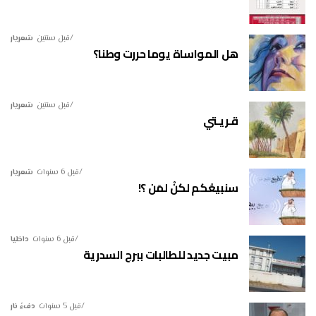
قبل سنتين
شعريار
هل المواساة يوما حررت وطنا؟
قبل سنتين
شعريار
قـريـتي
قبل 6 سنوات
شعريار
سنبيعُكم لكنْ لمَن ؟!
قبل 6 سنوات
داخليا
مبيت جديد للطالبات ببرج السدرية
قبل 5 سنوات
دفءُ نار