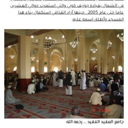
في الشمال بقيادة جوزيف كوني والتي استمرت حوالي العشرين
عاما حتى عام 2005.. حينها أراد القذافي استكمال بناء هذا
المسجد وأطلق اسمه عليه
.
جامع العقيد الفقيد … رحمه الله