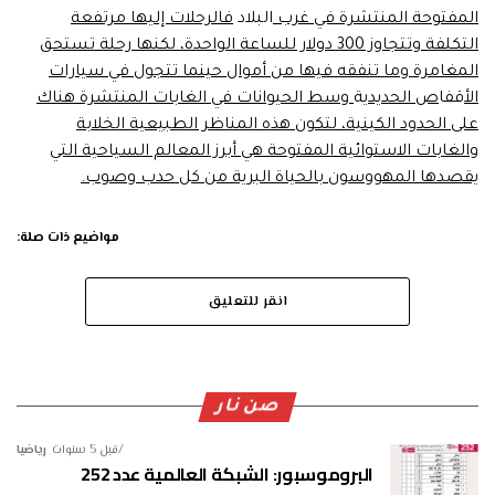
المفتوحة المنتشرة في غرب
البلاد
فالرحلات إليها مرتفعة
التكلفة وتتجاوز 300 دولار للساعة الواحدة، لكنها رحلة تستحق
المغامرة وما تنفقه فيها من أموال حينما تتجول في سيارات
الأ
قفا
ص الحديد
ية
وسط الحيوانات في الغابات المنتشرة هناك
على الحدود الكينية، لتكون هذه المناظر الطبيعية الخلابة
والغابات الاستوائية المفتوحة هي أبرز المعالم السياحية التي
يقصدها المهووسون بالحياة البرية من كل حدب وصوب.
مواضيع ذات صلة:
انقر للتعليق
صن نار
قبل 5 سنوات
رياضيا
البروموسبور: الشبكة العالمية عدد 252