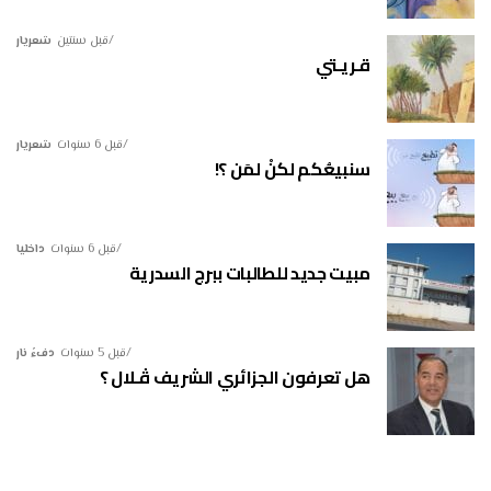
قبل سنتين
شعريار
قـريـتي
قبل 6 سنوات
شعريار
سنبيعُكم لكنْ لمَن ؟!
قبل 6 سنوات
داخليا
مبيت جديد للطالبات ببرج السدرية
قبل 5 سنوات
دفءُ نار
هل تعرفون الجزائري الشريف ڤـلال ؟