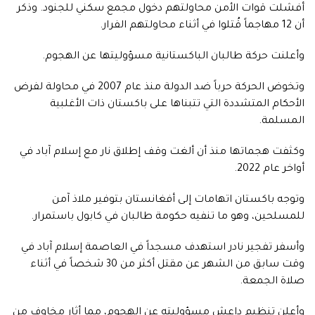
أفشلت قوات الأمن محاولتهم دخول مجمع سكني للجنود. وذكر
أن 12 مهاجماً قُتلوا في أثناء محاولتهم ⁠الفرار.
وأعلنت حركة طالبان الباكستانية ‌مسؤوليتها عن ‌الهجوم.
وتخوض الحركة حرباً ضد ​الدولة منذ عام ‌2007 في محاولة لفرض
الأحكام المتشددة ‌التي تتبناها على باكستان ذات الأغلبية
المسلمة.
وكثفت هجماتها منذ أن ألغت وقف إطلاق نار مع إسلام آباد ‌في
أواخر عام 2022.
وتوجه باكستان اتهامات إلى أفغانستان بتوفير ملاذ آمن
⁠للمسلحين، وهو ⁠ما تنفيه حكومة طالبان في كابول باستمرار.
وأسفر تفجير نادر استهدف مسجداً في العاصمة إسلام آباد في
وقت سابق من الشهر عن مقتل أكثر من 30 شخصاً في أثناء
صلاة الجمعة.
وأعلن تنظيم داعش مسؤوليته عن الهجوم، مما أثار مخاوف من