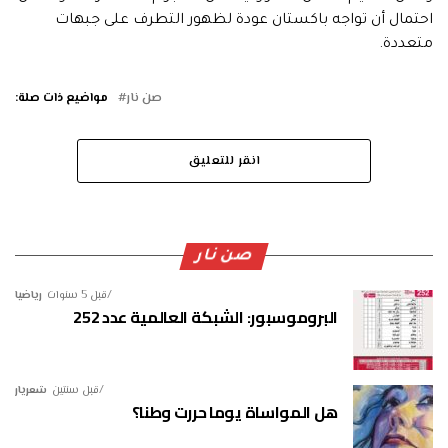
احتمال أن ​تواجه باكستان عودة ​لظهور التطرف على جبهات
متعددة.
صن نار
مواضيع ذات صلة:
انقر للتعليق
صن نار
قبل 5 سنوات
رياضيا
البروموسبور: الشبكة العالمية عدد 252
قبل سنتين
شعريار
هل المواساة يوما حررت وطنا؟