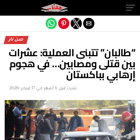
Exit mobile version
صن نار
“طالبان” تتبنى العملية: عشرات
بين قتلى ومصابين… في هجوم
إرهابي بباكستان
نشرت
قبل 6 أشهر
في
17 فبراير 2026