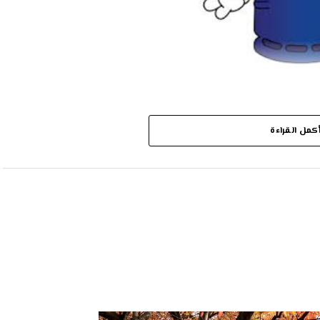
كمل القراءة
ب نغسل راسي ودبوسة الغاز وفات دبرلنا دبوسة
 توة جمعة لا صلاة لا عبادة وما غسلتش راسي ، ما قلك
ك بالكاسة وبرة
ان امسح بالكاسة كيف ما عملتلي انا عوض تخرج تشد
ل مقطوع