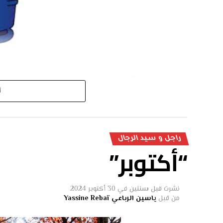
يس الرباعي:
أ
-ابويا ابويا توة كنت نلعب في الكورة ونح
ماشي نكدسوا هكة ياخي
– بالله سكر عليا حلقك انا
راجل و سيد الرجال
“أكتوبر”
حد العب الكورة امسح لحم
– هاكة فاش عاطي انت ك
نشرت
قبل سنتين
في
30 أكتوبر 2024
الصف وتجيبلنا دبوسة
من قبل
ياسين الرباعي Yassine Rebaï
– هكة اريح انا ماذبيا يكم