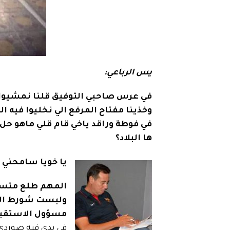
يس الرباعي:
في عرس صاحبي التوفيق قلنا نمشيوا ل
وخذينا مفتاح المرفع الي نخليوا ف
في فوطة وراقد ياخي قام قلي ماهو ح
ها البلاد؟
يا خويا سامحني و
المهم طلع متسام
ولبست شورط الح
مسؤول الاستقبال