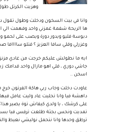
وهزيت الكرتل طول
وانا في بيت السخون ودخلت وطول تقول دخل
ها الريحة شفمة غمزني واحد وفهمت الي ال
دبوسة فليو ويدور دورة ويصب على لحمو و
وغزرلي وقلي سافا العزيز ؟ قتلو ساااافا صح
ايه ما نطولش عليكم خرجت من غادي مزنزن 
جاشي دوري ، قلي اهو مازال واحد قدامك ز
اسخن …
عاودت دخلت وجاب ربي هاكة الفرتون خرج
داهشة فيا وانا تحليت عاد وليت عامل فيه
على كرشك ، يا ولدي كيفاش توة يصير هذا
تمديت ونحس بجثة طلعت ترفس فيا بسق
ترطق وحدها وانا نتحمل نوليشي نعيط والنا