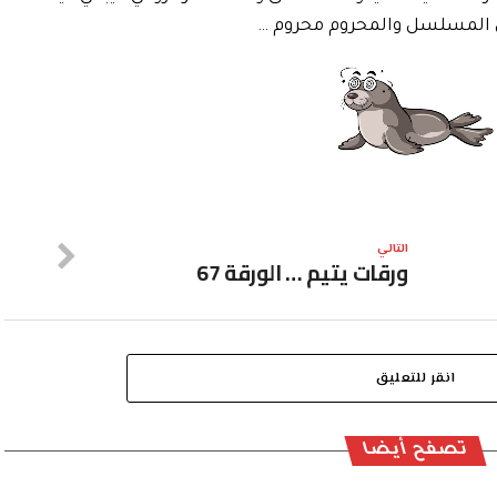
المسلسل والمحروم محروم …
التالي
ورقات يتيم … الورقة 67
انقر للتعليق
تصفح أيضا