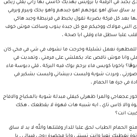
يجبد في الرقبة يا بزويش يهديك حاشتي بها راني يقلي ريض
 يد ساق ساق اهو عوجهم اهو جبدهم واهو يحك ويبرم ويرمي
ها بعد كل فركة بضربة تقول يخبط في قرنيطة وجبد هاكي
بدى النبي مولاك ووخيكم مع كل جبدة يذوب وساكت موش خوف
لب عليا سطل ماء وقلي ايا صحة ،
 للمطهرة نعمل تشليلة وخرجت ما نشوف في شي في مخي كان
لي وانا موش ناقص عاد يكملشي على مرمتي ، وتمديت في
ا؟ ياخويا كويس ماء يرحم بوك فيه البركة ، قلي دبوسة ماء
في صورتي ، وبردت شوية ولبست دبيشاتي ولبست بشكير في
 في جرة ها الحمام ،
لبخور عجعاجي والمرا ظهرلي كيفلي مبدلة شوية بالمكياج والافاح
والا كاس تاي ، ايه شبيه هات قهوة لا يقطعك ، هكك
كبيت انت؟
الحمام الطياب لحق عليا للدار وقلتلها والله لا يد لا ساق
ا توة نغطيك تعيا وانت تستنى وانا محضرة روحي فيبالي ، يا