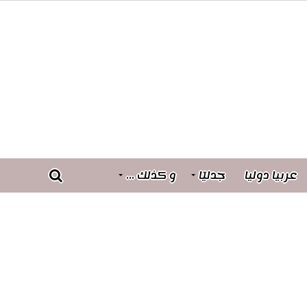
عربيا دوليا
جدليّا
و كذلك …