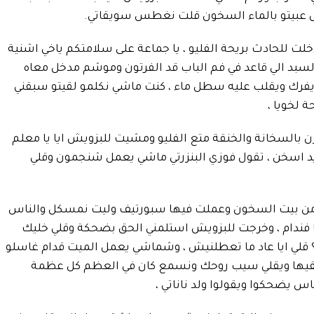
 عبيتو بالماء السخون قلت نغطس سويقاتي.
ت للحادث بريحة الفليو ، يا جماعة على سلامتكم ياخي اشنية
سبد الي قاعد في فم الباب قد الفرتون وموشم مدخل معاه
يفرك ويقلب عليه سطل ماء ، كنت ماشي نكلمو لقيتو سبقني
ة لخويا ،
بالسخانة والخنقة متع الفليو ومشيت للبزويش ايا يا معلم
يد اسخن ، تقول فوزي البنزرتي ماشي يعمل شنجمون وقلي
 من بيت السخون وعملت فيها سبورتيف وليت نمسكل والناس
ا فندام ، وخرجت للبزويش استلمني الحق بضحكة وقلي خليك
؟ قلي ايا عاد ما تعطلنيش ، وشماشي يعمل الميت قدام غاسلو
يها ويقلي سيب روحك ونسمع كان في العظم كل عظمة
س يضحكوا ويقولوا ولد ناناتي ،