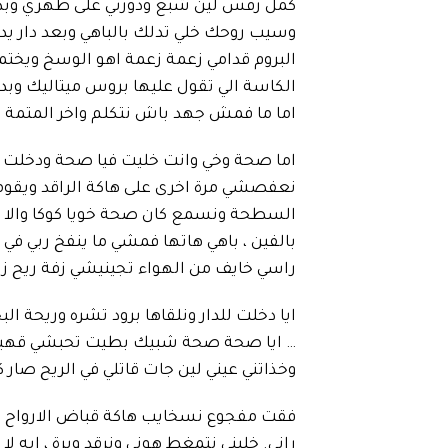
كمل رفس لين شبع ودورني على ظهري وبدى 
وسيب روحك خلي تدلك بالباهي وبعد دار يد
البروم قدامي زعمة زعمة اهو الوسخ ويختم
الكاسة الي تقول عليها بروس ميتاليك و
اما ما فمش جهد باش نتكلم واخر المتمة ق
اما صحة وخي وانت خليت فيا صحة ودخلت
نعفصشي مرة اخرى على هاكة الراقد ويقوم
السطحة ونسمع كان صحة خويا كوكا والا بوڨ
بالفين ، باهي هاتها فمشي ما ينفخ ربي 
راسي خايف من الهواء تجينيشي زفة ريح زادة
ايا دخلت للدار ونلقاها برود تشره وريحة ا
… ايا صحة صحة شبيك بطيت تحبشي قهيوة 
وخذاتني عيني لين جات قاتلي في الريح صار 
فقت مفجوع نسخايب هاكة قباض الارواح متع 
راني. خليني نتمغط هوني ونرقد وبرة ، ايه ل