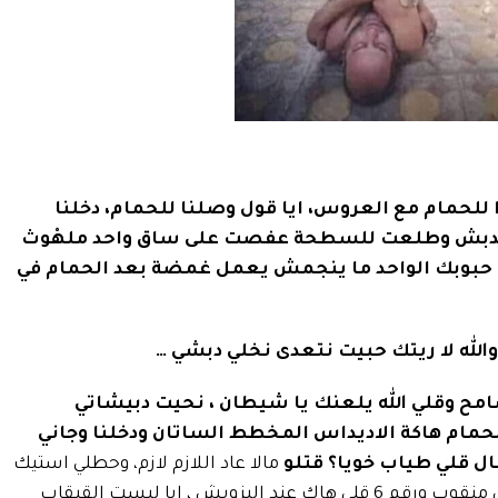
لحمام مع العروس، ايا قول وصلنا للحمام، دخلنا
يه الدبش وطلعت للسطحة عفصت على ساق واحد ملهْوث
ل حبوبك الواحد ما ينجمش يعمل غمضة بعد الحمام في
الله لا ريتك حبيت نتعدى نخلي دبشي …
ح وقلي الله يلعنك يا شيطان ، نحيت دبيشاتي
مام هاكة
الاديداس المخطط الساتان ودخلنا وجاني
 قلي طياب خويا؟ قتلو
مالا عاد اللازم لازم، وحطلي استيك
في يدي فيه صوردي منقوب ورقم 6 قلي هاك عند البزويش ، ايا لبست القبقاب