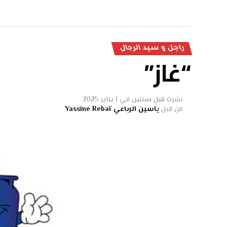
راجل و سيد الرجال
“غاز”
نشرت
قبل سنتين
في
1 يناير 2025
من قبل
ياسين الرباعي Yassine Rebaï