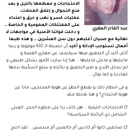
الاحتجاجات و معظمها بالليل و بعد
منع التجوال و إغلاق المحلات،
عمليات كسر و نهب و حرق و اعتداء
على الممتلكات العمومية و الخاصة …
عبد القادر المقري
و دخلت قواتنا الأمنية في مواجهات لا
نهائية مع صبيان أغلبهم دون سن العشرين … و هذه طبعا
أفعال تستوجب الإدانة و أكيد
أن حصيلة الـ 632 موقوفا و ربما
أكثر، أكيد أن التحقيق فيها سيكشف عن مغازي القصة و
فاعليها و فاعلي فاعليها … هذا إذا سارت الأمور بشكل طبيعي و
لم تتدخل الأيدي و تقبر التحقيق و نتائجه و نبتلع السكّينة بدمها
كعادتنا و كما يقال …
و في انتظار ذلك و بقطع النظر عن هوية المحتجين، ماذا عن
هوية الاحتجاج؟ و هنا نلاحظ مثلا:
1) الاحتجاجات الليلية … هل كانت ردا على مناورة الحجر ـ العبثي ـ
الشامل ذي الرائحة السياسية؟
2) صادقين كانوا أم كاذبين أم خالصين أم مندسين … لقد احتج