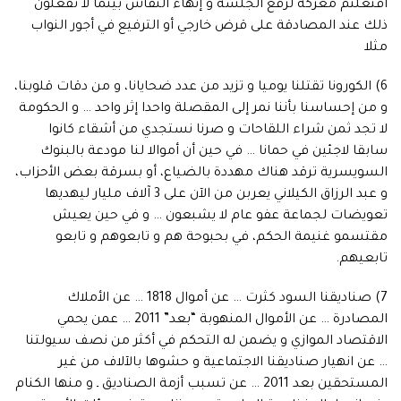
افتعلتم معركة لرفع الجلسة و إنهاء النقاش بينما لا تفعلون
ذلك عند المصادقة على قرض خارجي أو الترفيع في أجور النواب
مثلا
6) الكورونا تقتلنا يوميا و تزيد من عدد ضحايانا، و من دقات قلوبنا،
و من إحساسنا بأننا نمر إلى المقصلة واحدا إثر واحد … و الحكومة
لا تجد ثمن شراء اللقاحات و صرنا نستجدي من أشقاء كانوا
سابقا لاجئين في حمانا … في حين أن أموالا لنا مودعة بالبنوك
السويسرية ترقد هناك مهددة بالضياع، أو بسرقة بعض الأحزاب،
و عبد الرزاق الكيلاني يعربن من الآن على 3 آلاف مليار ليهديها
تعويضات لجماعة عفو عام لا يشبعون … و في حين يعيش
مقتسمو غنيمة الحكم، في بحبوحة هم و تابعوهم و تابعو
تابعيهم.
7) صناديقنا السود كثرت … عن أموال 1818 … عن الأملاك
المصادرة … عن الأموال المنهوبة “بعد” 2011 … عمن يحمي
الاقتصاد الموازي و يضمن له التحكم في أكثر من نصف سيولتنا
… عن انهيار صناديقنا الاجتماعية و حشوها بالآلاف من غير
المستحقين بعد 2011 … عن تسبب أزمة الصناديق ـ و منها الكنام