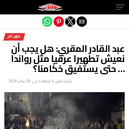
Exit mobile version
جور نار
عبد القادر المقري: هل يجب أن
نعيش تطهيرا عرقيا مثل رواندا
… حتى يستفيق حُكّامنا؟
نشرت
قبل 6 سنوات
في
20 يناير 2021