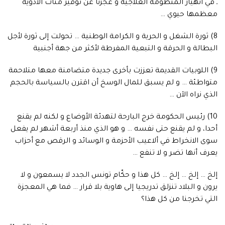
ـ في انهيار المنظومة العلاجية و عجزنا عن توفير مئات الأدوية
معظمها حيوي …
8) ثورة الشغل و الحرية و الكرامة الوطنية … تحولت إلى ثورة لأجل
البطالة و الحرقة و التبعية المفرطة لأكثر من جهة أجنبية
9) اللوبيات القديمة تعززت بأخرى جديدة متضامنة معها متلاحمة
متواطئة … و لم يسبق للمال الوسخ أن اقترن بالسياسة بالحجم
الذي نراه الآن …
10) رئيس الحكومة خرج البارحة لتهدئة الأوضاع و لكنه لم يقنع
أحدا، و لم يقنع حتى نفسه … و هو الذي منذ أربعة أشهر لم يفعل
سوى الانخراط في ألاعيب الأحزمة و الوسائد و الرقص مع أحزاب
يعرف أنها تضر و لا تنفع …
إلخ … إلخ … إلخ … كل هذا و حكّام تونس الجدد لا يسمعون و لا
يرون و البلاد تنزلق تدريجيا إلى هاوية بلا قرار … فما هي المعجزة
التي تخرجنا من كل هذا؟