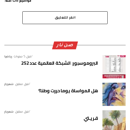
مواضيع ذات صلة:
انقر للتعليق
صن نار
قبل 5 سنوات
رياضيا
البروموسبور: الشبكة العالمية عدد 252
قبل سنتين
شعريار
هل المواساة يوما حررت وطنا؟
قبل سنتين
شعريار
قـريـتي