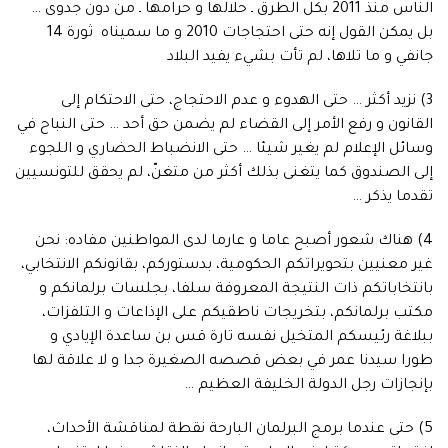
الناس منذ 2011 بكل الطرق ـ حلالها و حرامها ـ من دون جدوى …
بل يمكن القول إنه حتى احتجاجات 2010 و ما سميناه ثورة 14
جانفي و ما تلاها، لم تأت بشيء يفيد البلاد
3) نزيد أكثر … حتى الهدوء و عدم الاحتجاج، حتى الاحتكام إلى
القانون و رفع الأمر إلى القضاء لم يضمن حق أحد … حتى النباح في
وسائل الإعلام لم يغير شيئا … حتى الانضباط الحضاري و اللجوء
إلى الصندوق كما يتغنى بذلك أكثر من متغنّ، لم يحقق للتونسيين
تقدما يذكر …
4) هناك شعور أصبح عاما و عارما لدى المواطنين مفاده: نحن
غير معنيين بتحويراتكم الحكومية، بدستوركم، بقانونكم الانتخابي،
بانتخاباتكم ذات النتيجة المعروفة سلفا، بجلسات برلمانكم و
مكتب برلمانكم، بتخريجات ناطقيكم على الإذاعات و التلفزات،
ببلاغة رئيسكم المتخيل نفسه تارة قس بن ساعدة الإيادي و
طورا سيدنا عمر في بعض قصصه الصغيرة جدا و لا علاقة لها
بإنجازات رجل الدولة الخليفة العظيم …
5) حتى عندما برمج البرلمان البارحة نقطة لمناقشة الأحداث،