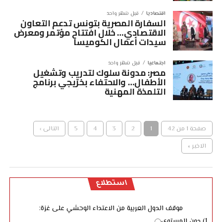
اقتصاديا
قبل شهر واحد
السفارة المصرية بتونس تدعم التعاون
الاقتصادي… خلال افتتاح مؤتمر ومعرض
سيدات أعمال الكوميسا
اجتماعيا
قبل شهر واحد
مصر: مدونة سلوك لتدريب وتشغيل
الأطفال… والاحتفاء بخرّيجي برنامج
التلمذة المهنية
صفحة 1 من 42
1
2
3
4
5
التالى ›
الاخير »
استطلاع
موقف الدول العربية من الاعتداء الوحشي على غزة:
1) دون المستوى