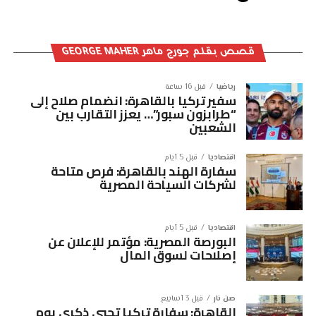
قصص بقلم جورج ماهر GEORGE MAHER
رياضيا
قبل 16 ساعة
سفير تركيا بالقاهرة: انضمام صلاح إلى
“طرابزون سبور”… يعزز التقارب بين
الشعبين
اقتصاديا
قبل 5 أيام
سفارة الهند بالقاهرة: فرص متاحة
لشركات السياحة المصرية
اقتصاديا
قبل 5 أيام
البورصة المصرية: مؤتمر للإعلان عن
إصلاحات لسوق المال
صن نار
قبل 3 أسابيع
القاهرة: سفارة تركيا تحيي ذكرى يوم