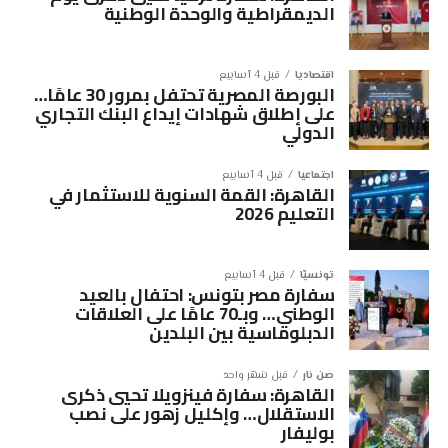
الديمقراطية والوحدة الوطنية
اقتصاديا
قبل 4 أسابيع
البورصة المصرية تحتفل بمرور 30 عامًا…
على إطلاق شهادات إيداع البنك التجاري
الدولي
اجتماعيا
قبل 4 أسابيع
القاهرة: القمة السنوية للاستثمار في
التعليم 2026
تونسيّا
قبل 4 أسابيع
سفارة مصر بتونس: احتفال بالعيد
الوطني… وبـ70 عامًا على العلاقات
الدبلوماسية بين البلدين
صن نار
قبل شهر واحد
القاهرة: سفارة فينزويلا تحيي ذكرى
الاستقلال… وإكليل زهور على نصب
بوليفار