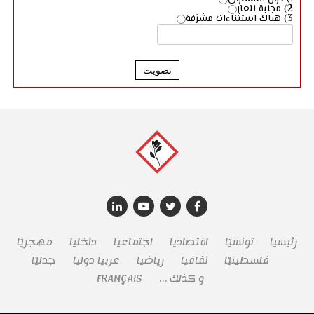
2) مجلبة للعار
3) هناك استثناءات مشرّفة
تصويت
رئيسيا
تونسيّا
اقتصاديا
اجتماعيا
داخليا
مهجريّا
فلسطينيّا
ثقافيا
رياضيا
عربيا دوليا
جدليّا
و كذلك …
FRANÇAIS