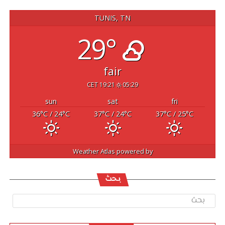
TUNIS, TN
29°
fair
19:21 CET
05:29
sun
sat
fri
36
°C
/ 24
°C
37
°C
/ 24
°C
37
°C
/ 25
°C
Weather Atlas
powered by
بحث