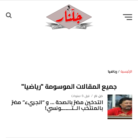
الرئيسية
/
رياضيا
جميع المقالات الموسومة "رياضيا"
خن نار
قبل 6 سنوات
التدخين مضرّ بالصحة … و “الجريء” مضرّ
بالمنتخب الــتـــــــونسي!