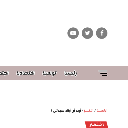
رئيسيا
تونسيّا
اقتصاديا
اجتم
الرئيسية
/
اخـتـمــار
/
أريد أن أراك سيدتي !
اخـتـمــار