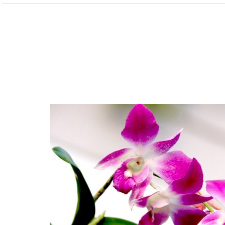
مواهب الشابة، تفتح جريدة “جلنار” مساحة أمل
 والموهوبين وهو الفتى محمد عزيز منصور، تلميذ
ة تنمّ عن خيال خلاّق واطّلاع على وقائع سياسية
رجو أن
يكون نصه ” ثلاثة رؤساء… أو الرئيس الذي أراد أن
 مبشّرة بكاتب كبير في مستقبل الأيام
الشمس لا تشرق إلا بإذنه، وأن الخرائط يجب أن تُرسم
ود أعظم دولة، ومن لا يتبعني… يخرج من اللعبة”
دة
ان يملك شيئًا أخطر: رأيًا حرًّا. رفض الانضمام إلى ما
حرار، ولسنا أرقامًا في دفتر أحد” لم يعجب هذا الكلام