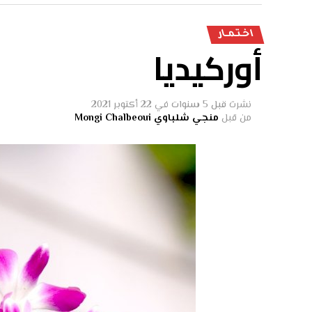
عزيز منصور
:
اخـتـمــار
أوركيديا
حرصا منها على تشجيع ال
لأحد شباب تونس البارعين
التاسعة أساسية، لنشر قص
نشرت
قبل 5 سنوات
في
22 أكتوبر 2021
كونية رغم حداثة سنّه. ون
من قبل
منجي شلباوي Mongi Chalbeoui
يكون العالم مرآةً له”، بداية
الرئيس الأوّل: كل شيء بمشيئتي
كان في هذا العالم رئيسٌ لدولةٍ عظمى، يظنّ أن 
كما يشاء. كان يقول دائمًا: “أنا أعظم رئيس، وأق
الرئيس الثاني: المتمرّد في قارةٍ صغيرة بعي
كان هناك رئيسٌ آخر، لا يملك جيوشًا ضخمة، لكنه ك
سُمّي بالنظام العالمي الجديد. قال لشعبه: “نحن أ