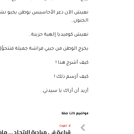
نعيش الآن ذعر الأحاسيس بوطن يخبو نشيج
الجنون…
نعيش كوميديا إلهية حزينة…
يخرج الوطن من جيبي فراشة جميلة فتتحوّل
كيف أشرح هذا !
كيف أرسم ذلك !
أريد أن أراك يا سيدتي..
مواضيع ذات صلة:
لا تفوت
قراءة في مبادرة الاتحاد … ماذ