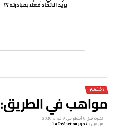
يريد الاتحاد فعلا بمبادرته ؟؟
اخـتـمــار
مواهب في الطريق: “
نشرت
قبل 6 أشهر
في
9 فبراير 2026
من قبل
التحرير La Rédaction