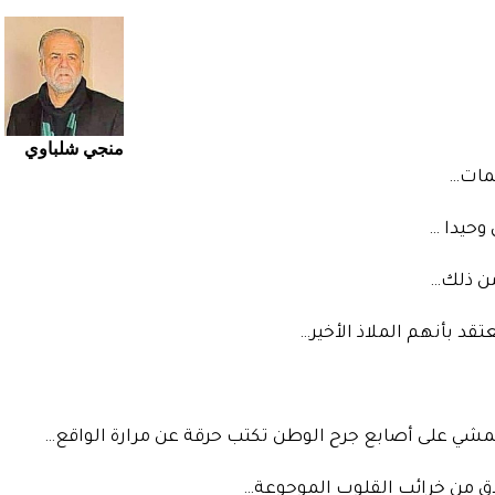
منجي شلباوي
لمات…
وحيدا …
من ذلك…
د بأنهم الملاذ الأخير…
ي على أصابع جرح الوطن تكتب حرقة عن مرارة الواقع…
دق من خرائب القلوب الموجوعة…