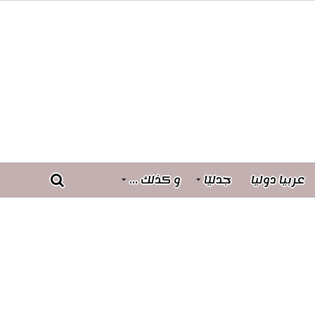
عربيا دوليا
جدليّا
و كذلك …