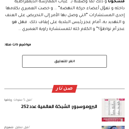
مشحونا
و ذلك لما وصفته بـ “غياب الممارسة الديمقراطية
داخله و تغوّل أعضاء حركة النهضة” … و خصت العميري بكلامها
إحدى المستشارات “التي وصل بها الأمر إلى التحريض على العنف
و التهديد به، أمام عجز رئيس البلدية على إيقاف ذلك. فهل هو
عجز أم تواطؤ؟” و الكلام كله للمستشارة راوية العميري …
مواضيع ذات صلة:
انقر للتعليق
صن نار
قبل 5 سنوات
رياضيا
البروموسبور: الشبكة العالمية عدد 252
قبل سنتين
شعريار