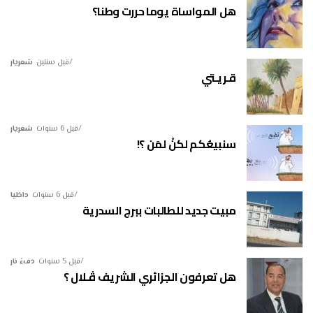
هل المواساة يوما حررت وطنا؟
قبل سنتين
شعريار
قـريـتي
قبل 6 سنوات
شعريار
سنبيعُكم لكنْ لمَن ؟!
قبل 6 سنوات
داخليا
مبيت جديد للطالبات ببرج السدرية
قبل 5 سنوات
دفءُ نار
هل تعرفون الجزائري الشريف ڤـلال ؟