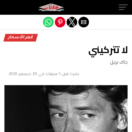
Exit mobile version
قمر الأسحار
لا تتركيني
جاك بريل
نشرت
قبل 5 سنوات
في
29 ديسمبر 2021