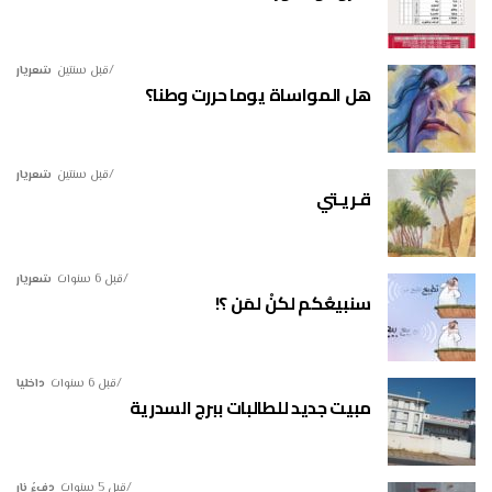
قبل سنتين
شعريار
هل المواساة يوما حررت وطنا؟
قبل سنتين
شعريار
قـريـتي
قبل 6 سنوات
شعريار
سنبيعُكم لكنْ لمَن ؟!
قبل 6 سنوات
داخليا
مبيت جديد للطالبات ببرج السدرية
قبل 5 سنوات
دفءُ نار