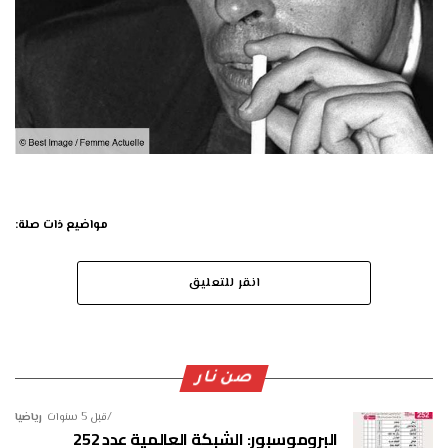
مواضيع ذات صلة:
انقر للتعليق
صن نار
قبل 5 سنوات
رياضيا
البروموسبور: الشبكة العالمية عدد 252