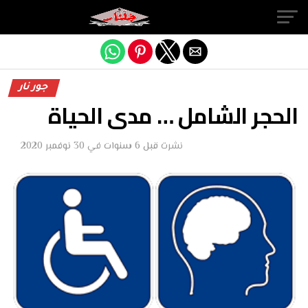
Exit mobile version
جور نار
الحجر الشامل … مدى الحياة
نشرت
قبل 6 سنوات
في
30 نوفمبر 2020