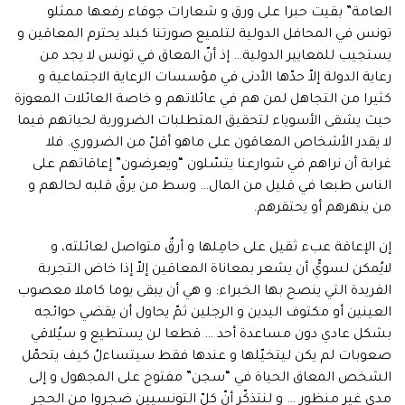
العامة” بقيت حبرا على ورق و شعارات جوفاء رفعها ممثلو
تونس في المحافل الدولية لتلميع صورتنا كبلد يحترم المعاقين و
يستجيب للمعايير الدولية… إذ أنّ المعاق في تونس لا يجد من
رعاية الدولة إلاّ حدّها الأدنى في مؤسسات الرعاية الاجتماعية و
كثيرا من التجاهل لمن هم في عائلاتهم و خاصة العائلات المعوزة
حيث يشقى الأسوياء لتحقيق المتطلبات الضرورية لحياتهم فيما
لا يقدر الأشخاص المعاقون على ماهو أقلّ من الضروري. فلا
غرابة أن نراهم في شوارعنا يتسّلون “ويعرضون” إعاقاتهم على
الناس طبعا في قليل من المال… وسط من يرقّ قلبه لحالهم و
من ينهرهم أو يحتقرهم.
إن الإعاقة عبء ثقيل على حامِلها و أرقٌ متواصل لعائلته، و
لايُمكن لسويٍّ أن يشعر بمعاناة المعاقين إلاّ إذا خاض التجربة
الفريدة التي ينصح بها الخبراء: و هي أن يبقى يوما كاملا معصوب
العينين أو مكتوف اليدين و الرجلين ثمّ يحاول أن يقضي حوائجه
بشكل عادي دون مساعدة أحد … قطعا لن يستطيع و سيُلاقي
صعوبات لم يكن ليتخيّلها و عندها فقط سيتساءلُ كيف يتحمّل
الشخص المعاق الحياة في “سجن” مفتوح على المجهول و إلى
مدى غير منظورٍ … و لنتذكّر أنّ كلّ التونسيين ضجروا من الحجر