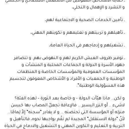
ـ حماية الأشخاص المعوقين من الاستغلال الاقتصادي و الجنسي
و التشرد و الإهمال و التخلي،
ـ تأمين الخدمات الصحية و الاجتماعية لهم،
ـ تأهيلهم و تربيتهم و تعليمهم و تكوينهم المهني،
ـ تشغيلهم و إدماجهم في الحياة العامة،
ـ توفير ظروف العيش الكريم لهم و النهوض بهم. و تتضافر
جهود الأسرة و الدولة و الجماعات المحلية و المنشآت و
المؤسسات العمومية والمؤسسات الخاصة و المنظمات
الوطنية و الجمعيات و الأفراد و الأشخاص المعوقون لتجسيم
هذه المسؤولية الوطنية”.
و لكن… ماذا هيّأت الدولة – و خاصة بعد الثورة – لهذه الفئة؟
لاشيء .. أو النزر اليسير … فالإعاقة تجعلُ المصاب بها حَبيسَ
منزله أو المؤسسة التي تحتضنه … و لا يغادر “سجنه” إلاّ لِمامًا…
لأنّ “دولة الاستقلال” المجيدة لم تقُم بواجبها نحوه، فالتأهيل و
التربية و التعليم و التكوين المهني و التشغيل والادماج في الحياة