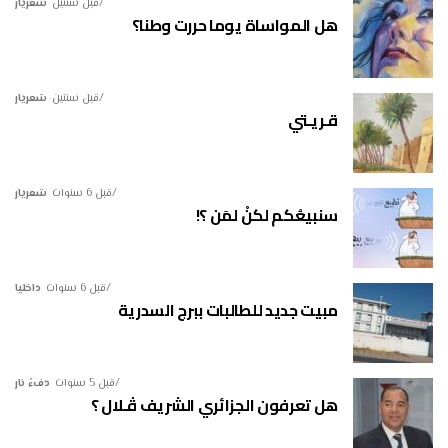
قبل سنتين
شعريار
هل المواساة يوما حررت وطنا؟
قبل سنتين
شعريار
قـريـتي
قبل 6 سنوات
شعريار
سنبيعُكم لكنْ لمَن ؟!
قبل 6 سنوات
داخليا
مبيت جديد للطالبات ببرج السدرية
قبل 5 سنوات
دفءُ نار
هل تعرفون الجزائري الشريف ڤـلال ؟