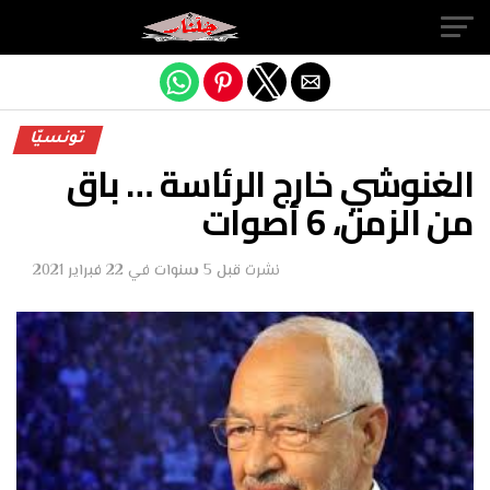
Exit mobile version
تونسيّا
الغنوشي خارج الرئاسة … باق
من الزمن، 6 أصوات
نشرت
قبل 5 سنوات
في
22 فبراير 2021