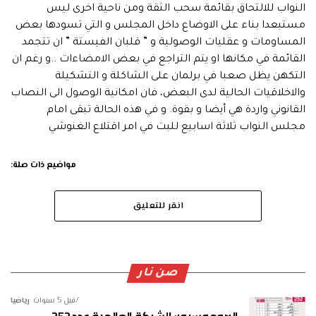
النواب للالتحاق بقائمة سحب الثقة ومن ناحية اخرى ليس
مستبعدا بناء على الاوضاع داخل المجلس و التي تسودها بعض
المساومات و عقليات الوصولية و ” قلبان الفيستة ” ان تتجمد
القائمة في مكانها او يتم التراجع في بعض الامضاءات ..و رغم ان
التكهن يظل صعبا في برلمان على الشاكلة و التشكيلة
والاخلاقيات الحالية لدى البعض، فان امكانية الوصول الى النصاب
القانوني واردة هي أيضا و بقوة. و في هذه الحالة تبقى امام
مجلس النواب ثلاثة اسابيع للبت في امر اقتلاع الغنوشي
مواضيع ذات صلة:
انقر للتعليق
صن نار
قبل 5 سنوات
رياضيا
البروموسبور: الشبكة العالمية عدد 252