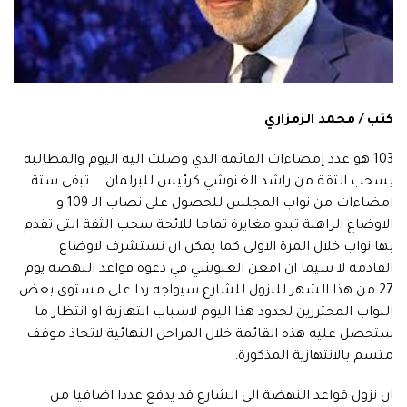
كتب / محمد الزمزاري
103 هو عدد إمضاءات القائمة الذي وصلت اليه اليوم والمطالبة
بسحب الثقة من راشد الغنوشي كرئيس للبرلمان … تبقى ستة
امضاءات من نواب المجلس للحصول على نصاب الـ 109 و
الاوضاع الراهنة تبدو مغايرة تماما للائحة سحب الثقة التي تقدم
بها نواب خلال المرة الاولى كما يمكن ان نستشرف لاوضاع
القادمة لا سيما ان امعن الغنوشي في دعوة قواعد النهضة يوم
27 من هذا الشهر للنزول للشارع سيواجه ردا على مستوى بعض
النواب المحترزين لحدود هذا اليوم لاسباب انتهازية او انتظار ما
ستحصل عليه هذه القائمة خلال المراحل النهائية لاتخاذ موقف
متسم بالانتهازية المذكورة.
ان نزول قواعد النهضة الى الشارع قد يدفع عددا اضافيا من