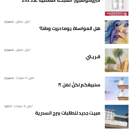
قبل سنتين
شعريار
هل المواساة يوما حررت وطنا؟
قبل سنتين
شعريار
قـريـتي
قبل 6 سنوات
شعريار
سنبيعُكم لكنْ لمَن ؟!
قبل 6 سنوات
داخليا
مبيت جديد للطالبات ببرج السدرية