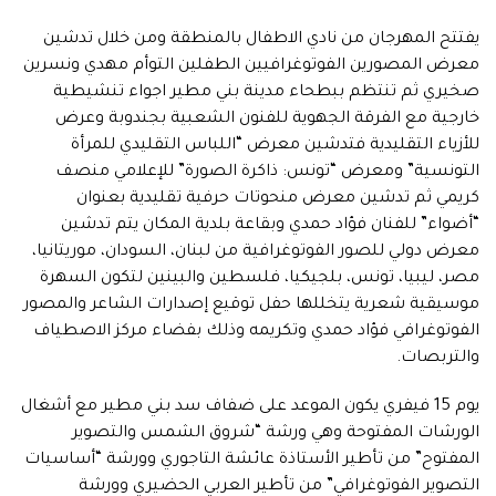
يفتتح المهرجان من نادي الاطفال بالمنطقة ومن خلال تدشين
معرض المصورين الفوتوغرافيين الطفلين التوأم مهدي ونسرين
صخيري ثم تنتظم ببطحاء مدينة بني مطير اجواء تنشيطية
خارجية مع الفرقة الجهوية للفنون الشعبية بجندوبة وعرض
للأزياء التقليدية فتدشين معرض “اللباس التقليدي للمرأة
التونسية” ومعرض “تونس: ذاكرة الصورة” للإعلامي منصف
كريمي ثم تدشين معرض منحوتات حرفية تقليدية بعنوان
“أضواء” للفنان فؤاد حمدي وبقاعة بلدية المكان يتم تدشين
معرض دولي للصور الفوتوغرافية من لبنان، السودان، موريتانيا،
مصر، ليبيا، تونس، بلجيكيا، فلسطين والبينين لتكون السهرة
موسيقية شعرية يتخللها حفل توقيع إصدارات الشاعر والمصور
الفوتوغرافي فؤاد حمدي وتكريمه وذلك بفضاء مركز الاصطياف
والتربصات.
يوم 15 فيفري يكون الموعد على ضفاف سد بني مطير مع أشغال
الورشات المفتوحة وهي ورشة “شروق الشمس والتصوير
المفتوح” من تأطير الأستاذة عائشة التاجوري وورشة “أساسيات
التصوير الفوتوغرافي” من تأطير العربي الحضيري وورشة