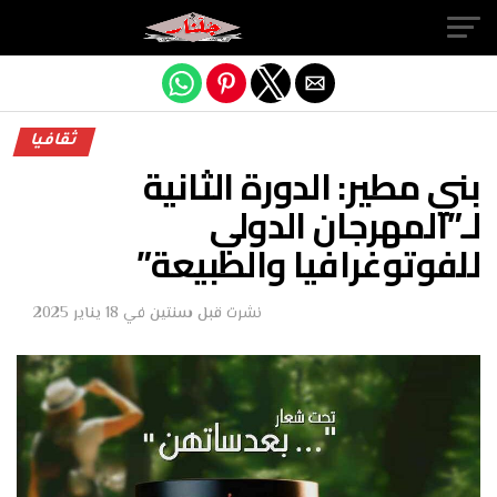
Exit mobile version
ثقافيا
بني مطير: الدورة الثانية
لـ”المهرجان الدولي
للفوتوغرافيا والطبيعة”
نشرت
قبل سنتين
في
18 يناير 2025