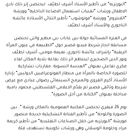
“البورتريه” من تأطير الأستاذ أشرف لطيّف. ليحتضن إثر ذلك نادي
الاطفال ورشات “تقنيات استعمال الاضاءة الداخلية” وورشة
“اللايتروم” وورشة “فوتوشوب” تأطير الثنائي الأستاذة عائشة
التاجوري والأستاذ أشرف لطيّف.
في الفترة المسائية جولة بين غابات بني مطير والتي تحتضن
مسابقة انجاز شريط فيديو قصير حول “الطبيعة في عيون المرأة
الريفية” بإشراف عائشة تاجوري، نعيمة مومني، أشرف لطيّف
ونور الدين الصخيري لينتظم اثر ذلك بقاعة بلدية المكان لقاء
فكري تفاعلي بعنوان “العدسة النسوية: مقاربات تشاركية
للصورة الخاصة بالمرأة من منظار الفوتوغرافيين الدوليين” بإدارة
الأستاذ أكرم القروي والمبرمج السينمائي رضوان عيادي مع عرض
شريط وثائقي قصير ثم يقدّم الاعلامي الفلسطيني محمود بامية
مداخلة بعنوان “الكتابة من أجل الصورة”.
يوم 26 فيفري تحتضن المكتبة العمومية بالمكان ورشة “…بين
الصورة واللوحة” من تأطير الفنانة التشكيلية خديجة منصور
فورشة “البورتريه من خلال الصناعات التقليدية” من تأطير كريمة
مراد وحلومة الوسلاتي وهي ورشات تكوينية تستهدف فئة