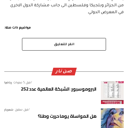
من الجزائر وبلجيكا وفلسطين الى جانب مشاركة الدول الاخرى
في المعرض الدولي.
مواضيع ذات صلة:
انقر للتعليق
صن نار
قبل 5 سنوات
رياضيا
البروموسبور: الشبكة العالمية عدد 252
قبل سنتين
شعريار
هل المواساة يوما حررت وطنا؟