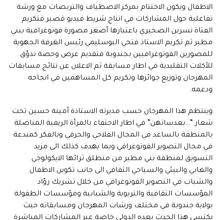
الاطفال ويكون الاختتام بمركز الاصطياف والتربصات مع ورشة
تفاعلية حول المشاركات في انتاج شريط فيديو قصير فتكريم
الفتاة نسرين الصخيري باعتبارها أصغر مصورة فوتوغرافية ببني
مطير ثم تكريم الاستاذ فتحي البوسليمي رئيس الغرفة الجهوية
للمصورين الفوتوغرافيين بجندوبة فتقديم عرض وحصة تذوّق
للأكلات التقليدية في اطار مسابقة ثم الاعلان عن نتائج مسابقات
المهرجان وتوزيع جوائزها وتكريم كل المساهمين في انجاحه
ودعمه.
وينتظم هذا المهرجان حسب مديرته الاستاذة أمينة حسين تحت
شعار “…بعدساتهن” في اطار الاحتفاء بالمرأة الريفية المناضلة
بالمنطقة بالساعد في المجال الفلاحي والحرفي وبالفكر كمبدعة
في مجال التصوير الفوتوغرافي وبما يهدف كذلك الى مزيد
التسويق لمنطقة بني مطير من منطلق ثرائها الايكولوجي
والغابي والبيئي والسياحي الثقافي الى جانب تكوين الاطفال
والشباب في التصوير الفوتوغرافي من خلال تشريك روّاد
المؤسسات الثقافية والتربوية والشبابية ومؤسسات الطفولة
بولاية جندوبة في مختلف ورشات المهرجان ومسابقاته حيث
يكتسي هذا الحدث بعده الدولي خاصة عبر المشاركات المباشرة