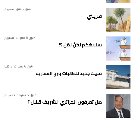
قبل سنتين
شعريار
قـريـتي
قبل 6 سنوات
شعريار
سنبيعُكم لكنْ لمَن ؟!
قبل 6 سنوات
داخليا
مبيت جديد للطالبات ببرج السدرية
قبل 5 سنوات
دفءُ نار
هل تعرفون الجزائري الشريف ڤـلال ؟