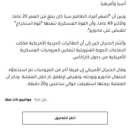
آسيا وأفريقيا.
وبين أن “أصغر أفراد الطاقم سنا كان يبلغ من العمر 20 عاما،
والأكبر 49 عاما، وأن القوة العسكرية تبعتها “قوة استخراج”
للقبض على مادورو”.
وأشار الجنرال كين إلى أن الطائرات الحربية الأمريكية فككت
الدفاعات الجوية الفنزويلية لتمكين المروحيات العسكرية
الأمريكية من دخول كاراكاس.
وقال الجنرال الأمريكي إن فريقا آخر من المروحيات تم استدعاؤه
لاعتقال مادورو وزوجته، وتعرض لإطلاق نار خلال العملية. وذكر أن
العملية برمتها استغرقت حوالي ساعتين و20 دقيقة.
صن نار
مواضيع ذات صلة:
انقر للتعليق