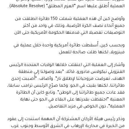
العملية أُطلق عليها اسم “العزم المطلق” (Absolute Resolve).
وأوضح كين أن هذه العملية شملت 150 طائرة انطلقت من
جميع أنحاء نصف الكرة الأرضية، وذلك في واحد من أكثر
التوصيفات تفصيلا التي قدمتها الحكومة الأمريكية حتى الآن.
وبحسب كين، أُسقطت طائرة أمريكية واحدة خلال عملية في
فينزويلا، لكنها ظلت صالحة للعمل.
وأشار إلى العملية التي اعتقلت خلالها الولايات المتحدة الرئيس
الفنزويلي نيكولاس مادورو، قائلا: “بعد وصولنا إلى منطقة
الهدف، تعرضت مروحياتنا لإطلاق نار”. وأضاف: “أُصيبت إحدى
طائراتنا، لكنها بقيت في الجو. وكما صرّح الرئيس ترامب سابقا،
فقد عادت جميع طائراتنا إلى الوطن”. وتابع كاين أن الطائرة
المعنية “احتفظت بقدرتها على البقاء في الجو حتى نهاية
العملية”، دون الخوض في مزيد التفاصيل.
وذكر رئيس هيئة الأركان المشتركة أن المهمة استندت إلى عقود
من الخبرة في محاربة الإرهاب في الشرق الأوسط وجنوب غرب