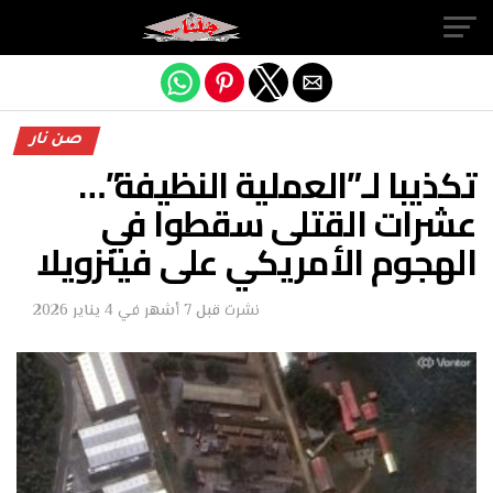
Exit mobile version
صن نار
تكذيبا لـ”العملية النظيفة”…
عشرات القتلى سقطوا في
الهجوم الأمريكي على فينزويلا
نشرت
قبل 7 أشهر
في
4 يناير 2026