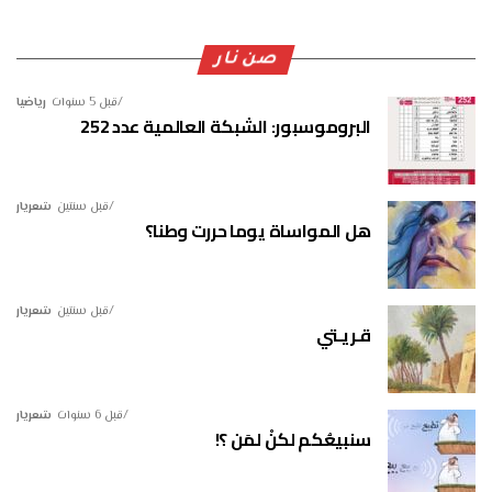
صن نار
قبل 5 سنوات
رياضيا
البروموسبور: الشبكة العالمية عدد 252
قبل سنتين
شعريار
هل المواساة يوما حررت وطنا؟
قبل سنتين
شعريار
قـريـتي
قبل 6 سنوات
شعريار
سنبيعُكم لكنْ لمَن ؟!