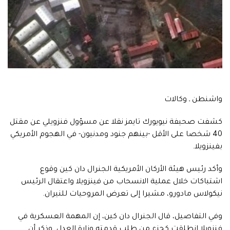
واشنطن ـ وكالات
كشفت صحيفة نيويورك تايمز نقلا عن مسؤول فنزويلي عن مقتل
40 شخصا على الأقل -بينهم جنود ومدنيون- في الهجوم الأمريكي
بفينزويلا.
وأكد رئيس هيئة الأركان الأمريكية الجنرال دان كين وقوع
اشتباكات خلال عملية الانسحاب من فينزويلا واعتقال الرئيس
نيكولاس مادورو، مشيرا إلى تعرض المروحيات للنيران.
وفي التفاصيل، قال الجنرال دان كين، إن المهمة العسكرية في
فنزويلا انطلقت كجزء من طلب قدمته وزارة العدل. وذكر أن