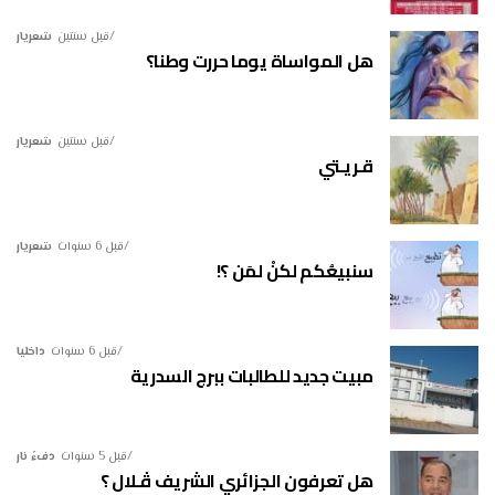
قبل سنتين
شعريار
هل المواساة يوما حررت وطنا؟
قبل سنتين
شعريار
قـريـتي
قبل 6 سنوات
شعريار
سنبيعُكم لكنْ لمَن ؟!
قبل 6 سنوات
داخليا
مبيت جديد للطالبات ببرج السدرية
قبل 5 سنوات
دفءُ نار
هل تعرفون الجزائري الشريف ڤـلال ؟