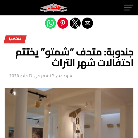
Exit mobile version
ثقافيا
جندوبة: متحف “شمتو” يختتم
احتفالات شهر التراث
نشرت
قبل 3 أشهر
في
17 مايو 2026