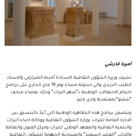
أميرة قارشي
تشرف وزيرة الشؤون الثقافية الاستاذة أمينة الصرارفي والاستاذ
الطيب الدريدي والي جندوبة مساء يوم 18 ماي الجاري على برنامج
اختتام الاحتفالات الوطنية بـ”شهر التراث” وذلك بفضاء متحف
“شمتو”بمعتمدية وادي مليز.
ويتضمن برنامج هذه التظاهرة الوطنية التي أعدّ بالتنسيق بين
الادارة العامة للتراث بوزارة الشؤون الثقافية ووكالة احياء التراث
والتنمية الثقافية والمعهد الوطني للتراث ومركز الفنون والثقافة
والآداب “القصر السعيد” والمندوبية الجهوية للشؤون الثقافية