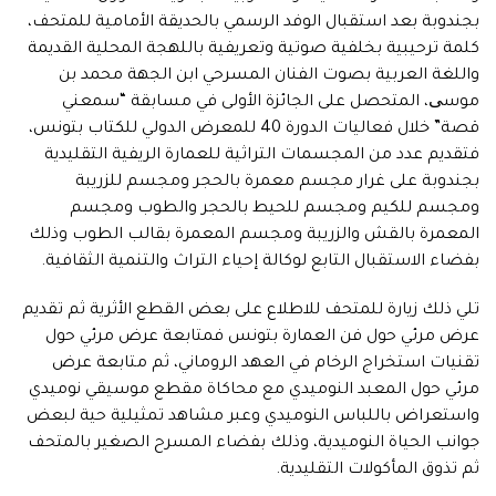
بجندوبة بعد استقبال الوفد الرسمي بالحديقة الأمامية للمتحف،
كلمة ترحيبية بخلفية صوتية وتعريفية باللهجة المحلية القديمة
واللغة العربية بصوت الفنان المسرحي ابن الجهة محمد بن
موسی، المتحصل على الجائزة الأولى في مسابقة “سمعني
قصة” خلال فعاليات الدورة 40 للمعرض الدولي للكتاب بتونس،
فتقديم عدد من المجسمات التراثية للعمارة الريفية التقليدية
بجندوبة على غرار مجسم معمرة بالحجر ومجسم للزريبة
ومجسم للكيم ومجسم للحيط بالحجر والطوب ومجسم
المعمرة بالقش والزريبة ومجسم المعمرة بقالب الطوب وذلك
بفضاء الاستقبال التابع لوكالة إحياء التراث والتنمية الثقافية.
تلي ذلك زيارة للمتحف للاطلاع على بعض القطع الأثرية ثم تقديم
عرض مرئي حول فن العمارة بتونس فمتابعة عرض مرئي حول
تقنيات استخراج الرخام في العهد الروماني، ثم متابعة عرض
مرئي حول المعبد النوميدي مع محاكاة مقطع موسيقي نوميدي
واستعراض باللباس النوميدي وعبر مشاهد تمثيلية حية لبعض
جوانب الحياة النوميدية، وذلك بفضاء المسرح الصغير بالمتحف
ثم تذوق المأكولات التقليدية.