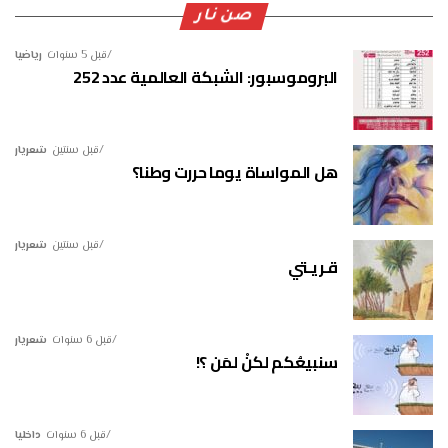
صن نار
قبل 5 سنوات
رياضيا
البروموسبور: الشبكة العالمية عدد 252
قبل سنتين
شعريار
هل المواساة يوما حررت وطنا؟
قبل سنتين
شعريار
قـريـتي
قبل 6 سنوات
شعريار
سنبيعُكم لكنْ لمَن ؟!
قبل 6 سنوات
داخليا