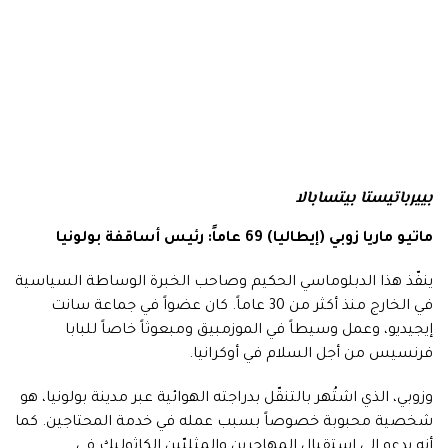
بييرباتيستا بيتسابالا
ماتيو ماريا زوبي (إيطاليا) 69 عاماً: رئيس أساقفة بولونيا
ينفّذ هذا الدبلوماسي الحكيم وصاحب الخبرة الوساطة السياسية
في الخارج منذ أكثر من 30 عاماً. كان عضواً في جماعة سانت
إيجيديو، وعمل وسيطاً في الموزمبيق ومبعوثاً خاصاً للبابا
فرنسيس من أجل السلام في أوكرانيا.
وزوبي، الذي اشتُهر بالتنقّل بدراجته الهوائية عبر مدينة بولونيا، هو
شخصية محبوبة خصوصاً بسبب عمله في خدمة المحتاجين. كما
أنه يدعو إلى استقبال المهاجرين والمثليّين الكاثوليك في