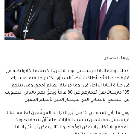
روما ـ مصادر
أدخلت وفاة البابا فرنسيس، يوم الاثنين، الكنيسة الكاثوليكية في
فترة حداد، لكنّها أطلقت أيضاً السباق لاختيار خليفته. ويشارك
في جنازة البابا الراحل في روما كرادلة العالم أجمع، ومن بينهم
135 كاردينالاً تقلّ أعمارهم عن 80 عاماً ويحقّ لهم بالتالي التصويت
في المجمع الانتخابي الذي سيختار الحبر الأعظم المقبل.
وفي ما يأتي لمحة عن 15 من أبرز الكرادلة المرشّحين لخلافة البابا
فرنسيس، مقسّمين بحسب القارّات، علماً أنّ نتيجة تصويت
المجمع الانتخابي لا يمكن توقّعها وبالتالي يمكن أن يأتي البابا