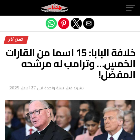
Exit mobile version
صن نار
خلافة البابا: 15 اسما من القارات
الخمس… وترامب له مرشحه
المفضّل!
نشرت
قبل سنة واحدة
في
27 أبريل 2025