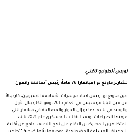
لويس أنطونيو تاغلي
تشارلز ماونغ بو (ميانمار) 76 عاماً: رئيس أساقفة رانغون
عيّن ماونغ بو، رئيس اتحاد مؤتمرات الأساقفة الآسيويين، كاردينالاً
من قبل البابا فرنسيس في العام 2015، وهو الكاردينال الأول
والوحيد في بلاده. دعا بو إلى الحوار والمصالحة في ميانمار التي
مزقتها الصراعات، وبعد الانقلاب العسكري عام 2021 ناشد
المتظاهرين المعارضين البقاء على نهج اللاعنف. دافع عن أقلية
الروهينغا المسلمة المضطهدة، ووصفها بأنها ضحية “تطهير