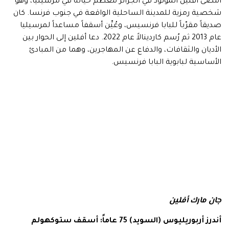
أمضى أفلين المولود في الجزائر معظم حياته في مرسيليا، وهو
شخصية رمزية للمدينة الساحلية الواقعة في جنوب فرنسا. كان
صديقاً مقرّباً للبابا فرنسيس، وعُيِّن أسقفاً مساعداً لمرسيليا
عام 2013 ثم رُسم كاردينالاً عام 2022. دعا أفلين إلى الحوار بين
الأديان والثقافات، والدفاع عن المهاجرين، وهما من المبادئ
الأساسية لبابوية البابا فرنسيس.
جان مارك أفلين
أندرز أربوريليوس (السويد) 75 عاماً: أسقف ستوكهولم