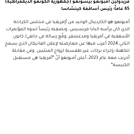
فريدولين أمبونغو بيسونغو (جمهورية الكونغو الديمقراطية)
65 عاماً: رئيس أساقفة كينشاسا
أمبونغو هو الكاردينال الوحيد من أإفريقيا في مجلس الكرادلة
الذي كان يرأسه البابا فرنسيس. وبصفته رئيساً لندوة المؤتمرات
الأسقفية في أفريقيا ومدغشقر، وقّع رسالة في جانفي/ كانون
الثاني 2024 أعرب فيها عن معارضته لإعلان الفاتيكان الذي يسمح
للكهنة بإجراء بركات غير طقسية لزواج المثليين. وفي مقابلة
أجريت معه عام 2023، أعلن أمبونغو أنّ “أفريقيا هي مستقبل
الكنيسة”.