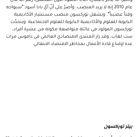
وكثيراً ما يُذكر باعتباره البابا الأسود الأول المحتمل، رغم أنه قال
عام 2010 إنه لا يريد المنصب، وأصرّ على أنّ أيّ بابا أسود “سيواجه
وقتاً عصيباً”. ويشغل توركسون منصب مستشار الأكاديمية
البابوية للعلوم والأكاديمية البابوية للعلوم الاجتماعية. ويتحدّث
توركسون المولود في عائلة متواضعة مكونة من عشرة أفراد،
ست لغات، وقد زار المنتدى الاقتصادي العالمي في دافوس مرات
عدة لإقناع قادة الأعمال بمخاطر الاقتصاد الانتقالي.
بيتر توركسون