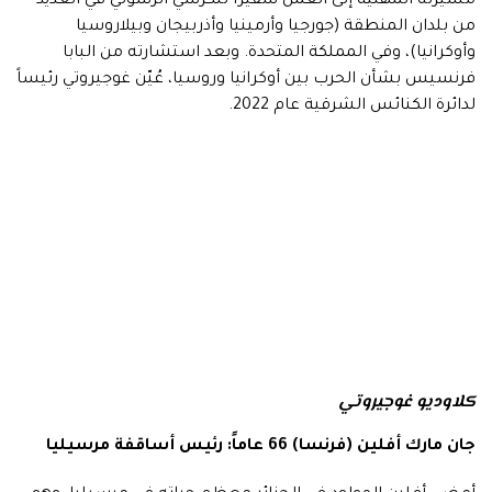
مسيرته المهنية إلى العمل سفيراً للكرسي الرسولي في العديد
من بلدان المنطقة (جورجيا وأرمينيا وأذربيجان وبيلاروسيا
وأوكرانيا)، وفي المملكة المتحدة. وبعد استشارته من البابا
فرنسيس بشأن الحرب بين أوكرانيا وروسيا، عُيّن غوجيروتي رئيساً
لدائرة الكنائس الشرقية عام 2022.
كلاوديو غوجيروتي
جان مارك أفلين (فرنسا) 66 عاماً: رئيس أساقفة مرسيليا