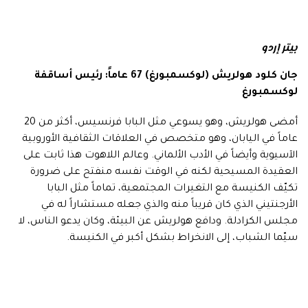
بيتر إردو
جان كلود هولريش (لوكسمبورغ) 67 عاماً: رئيس أساقفة
لوكسمبورغ
أمضى هولريش، وهو يسوعي مثل البابا فرنسيس، أكثر من 20
عاماً في اليابان، وهو متخصص في العلاقات الثقافية الأوروبية
الآسيوية وأيضاً في الأدب الألماني. وعالم اللاهوت هذا ثابت على
العقيدة المسيحية لكنه في الوقت نفسه منفتح على ضرورة
تكيّف الكنيسة مع التغيرات المجتمعية، تماماً مثل البابا
الأرجنتيني الذي كان قريباً منه والذي جعله مستشاراً له في
مجلس الكرادلة. ودافع هولريش عن البيئة، وكان يدعو الناس، لا
سيّما الشباب، إلى الانخراط بشكل أكبر في الكنيسة.