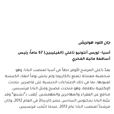
جان كلود هولريش
آسيا- لويس أنتونيو تاغلي (الفيليبين) 67 عاماً: رئيس
أساقفة مانيلا الفخري
يعدّ تاغلي المرشح الأوفر حظاً في آسيا لمنصب البابا، وهو
شخصية معتدلة تتمتع بالكاريزما ولم يخش يوماً انتقاد الكنيسة
لعيوبها، بما في ذلك الاعتداءات الجنسية على قاصرين. يتحدث
الإنكليزية بطلاقة، وهو متحدث فصيح ومثل البابا فرنسيس،
مدافع عن الفقراء والمهاجرين والمهمشين. يُلقب بـ”تشيتو” وقد
عيّنه البابا بندكتوس السادس عشر كاردينالاً في العام 2012، وكان
مرشحاً لمنصب البابا عام 2013، عندما انتُخب فرنسيس.