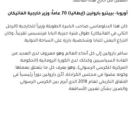
المقبل من خارج هذه القائمة.
أوروبا- بييترو بارولين (إيطاليا) 70 عاماً: وزير خارجية الفاتيكان
كان هذا الدبلوماسي صاحب الخبرة الطويلة وزيراً للخارجية (الرجل
الثاني في الفاتيكان) طوال فترة حبرية البابا فرنسيس تقريباً، وكان
الذراع اليمنى للبابا وشخصية بارزة على الساحة الدولية.
سافر بارولين إلى كل أنحاء العالم وهو معروف لدى العديد من
القادة السياسيين وكذلك لدى الكوريا الرومانية (الحكومة
المركزية للكرسي الرسولي)، وهو يعرف كل ما يتعلق بعملها.
وكونه عضوا في مجلس الكرادلة، أدّى بارولين دوراً رئيسياً في
الاتفاق التاريخي لعام 2018 الذي أبرم بين الكرسي الرسولي
والصين بشأن تعيين الأساقفة.