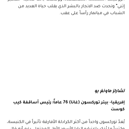
إثني” وتحدث ضد الاتجار بالبشر الذي يقلب حياة العديد من
الشباب في ميانمار رأساً على عقب.
تشارلز ماونغ بو
إفريقيا- بيتر توركسون (غانا) 76 عاماً: رئيس أساقفة كيب
كوست
يُعدّ توركسون واحداً من أكثر الكرادلة الأفارقة تأثيراً في الكنيسة،