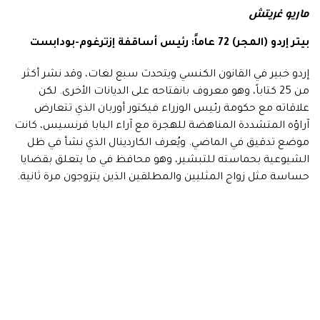
ماريو غريتش
بيتر إردو (المجر) 72 عاماً: رئيس أساقفة إزترغوم-بودابست
إردو خبير في القانون الكنسي ويتحدث سبع لغات، وقد نشر أكثر
من 25 كتاباً، وهو معروف بانفتاحه على الديانات الأخرى. لكن
علاقاته مع حكومة رئيس الوزراء فيكتور أوربان الذي تتعارض
آراؤه المتشددة المناهضة للهجرة مع آراء البابا فرنسيس، كانت
موضع تدقيق في الماضي. ويُعرف الكاردينال الذي نشأ في ظل
الشيوعية بحماسته للتبشير، وهو محافظ في ما يتعلق بقضايا
حساسة مثل زواج المثليين والمطلقين الذين يتزوجون مرة ثانية.