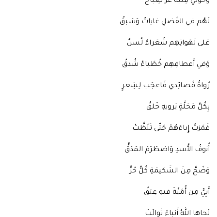
وَحَولي فِتيَةٌ غُرٌّ صِباحٌ
لَهُم في الفَضلِ غاياتٌ وَسَبقُ
عَلى لَهَواتِهِم شُعَراءُ لُسنٌ
وَفي أَعطافِهِم خُطَباءُ شُدقُ
رُواةُ قَصائِدي فَاعجَب لِشِعرٍ
بِكُلِّ مَحَلَّةٍ يَرويهِ خَلقُ
غَمَزتُ إِباءَهُمْ حَتّى تَلَظَّتْ
أُنوفُ الأُسدِ وَاضطَرَمَ المَدَقُّ
وَضَجَّ مِنَ الشَكيمَةِ كُلُّ حُرٍّ
أَبِيٍّ مِن أُمَيَّةَ فيهِ عِتقُ
لَحاها اللهُ أَنباءً تَوالَتْ