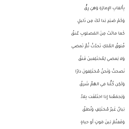
بِأَلقابِ الإِمارَةِ وَهيَ رِقُّ
وَكَمْ صَيَدٍ بَدا لَكَ مِن ذَليلٍ
كَما مالَتْ مِنَ المَصلوبِ عُنقُ
فُتوقُ المُلكِ تَحدُثُ ثُمَّ تَمضي
وَلا يَمضي لِمُختَلِفينَ فَتقُ
نَصحتُ وَنَحنُ مُختَلِفونَ دارًا
وَلَكِن كُلُّنا في الهَمِّ شَرقُ
وَيَجمَعُنا إِذا اختَلَفَت بِلادٌ
بَيانٌ غَيرُ مُختَلِفٍ وَنُطقُ
وَقَفتُمْ بَينَ مَوتٍ أَو حياةٍ