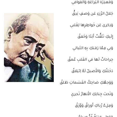
وَمَعذِرَةُ اليَراعَةِ وَالقَوافي
جَلالُ الرُزءِ عَن وَصفٍ يَدِقُّ
وَذِكرى عَن خَواطِرِها لِقَلبي
إِلَيكِ تَلَفُّتٌ أَبَدًا وَخَفقُ
وَبي مِمّا رَمَتكِ بِهِ اللَيالي
جِراحاتٌ لَها في القَلبِ عُمقُ
دَخَلتُكِ وَالأَصيلُ لَهُ اِئتِلاقٌ
وَوَجهُكِ ضاحِكُ القَسَماتِ طَلقُ
وَتَحتَ جِنانِكِ الأَنهارُ تَجري
وَمِلءُ رُباكِ أَوراقٌ وَوُرْقُ