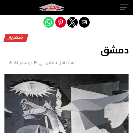
Exit mobile version
شعريار
دمشق
نشرت
قبل سنتين
في
15 ديسمبر 2024