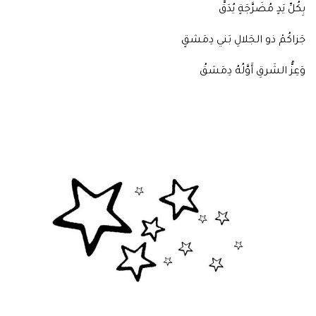
بِكُلِّ يَدٍ مُضَرَّجَةٍ يُدَقُّ
جَزاكُمْ ذو الجَلالِ بَني دِمَشقٍ
وَعِزُّ الشَرقِ أَوَّلُهُ دِمَشقُ