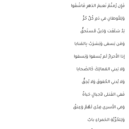
فَإِن رُمتُمْ نَعيمَ الدَهرِ فَاشْقَوا
وَلِلأَوطانِ في دَمِ كُلِّ حُرٍّ
يَدٌ سَلَفَت وَدَينٌ مُستَحقُّ
وَمَن يَسقى وَيَشرَبُ بِالمَنايا
إذا الأَحرارُ لَم يُسقوا وَيَسقوا
وَلا يَبني المَمالِكَ كَالضَحايا
وَلا يُدني الحُقوقَ وَلا يُحِقُّ
فَفي القَتلى لأجيالٍ حَياةٌ
وَفي الأَسرى فِدًى لَهُمُ وَعِتقُ
وَلِلحُرِّيَّةِ الحَمراءِ بابٌ