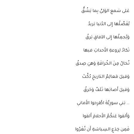
عَلى سَمعِ الوَلِيِّ بِما يَشُقُّ
يُفَصِّلُها إِلى الدُنيا بَريدٌ
وَيُجمِلُها إِلى الآفاقِ بَرقُ
تَكادُ لِروعةِ الأَحداثِ فيها
تُخالُ مِنَ الخُرافَةِ وَهيَ صِدقُ
وَقيلَ مَعالِمُ التاريخِ دُكَّتْ
وَقيلَ أَصابَها تَلَفٌ وَحَرقُ
… بَني سورِيَّةَ اطَّرِحوا الأَماني
وَأَلقوا عَنكُمُ الأَحلامَ أَلقوا
فَمِن خِدَعِ السِياسَةِ أَن تُغَرّوا