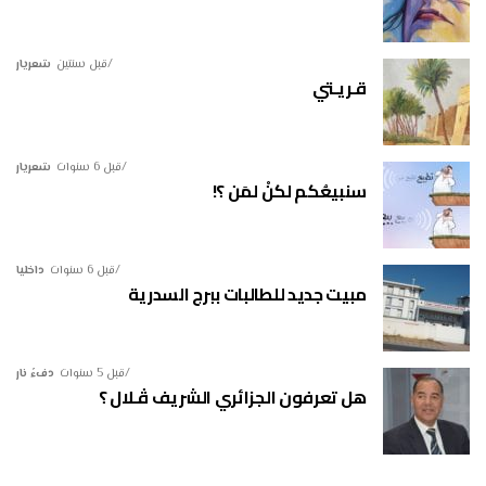
قبل سنتين
شعريار
قـريـتي
قبل 6 سنوات
شعريار
سنبيعُكم لكنْ لمَن ؟!
قبل 6 سنوات
داخليا
مبيت جديد للطالبات ببرج السدرية
قبل 5 سنوات
دفءُ نار
هل تعرفون الجزائري الشريف ڤـلال ؟