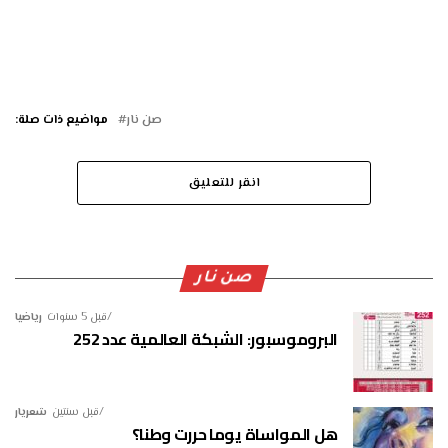
صن نار
مواضيع ذات صلة:
انقر للتعليق
صن نار
قبل 5 سنوات
رياضيا
البروموسبور: الشبكة العالمية عدد 252
قبل سنتين
شعريار
هل المواساة يوما حررت وطنا؟