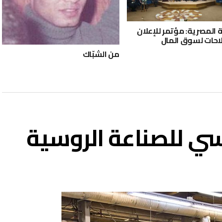
 المصرية: مؤتمر للإعلان
احات لسوق المال
من الشبّاك
اسي للصناعة الروسية