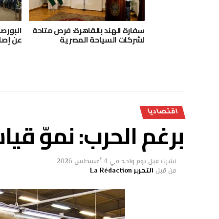
سفارة الهند بالقاهرة: فرص متاحة
البورصة
لشركات السياحة المصرية
عن إصل
اقتصاديا
برغم الحرب: نموّ قي
نشرت
قبل يوم واحد
في
4 أغسطس 2026
من قبل
التحرير La Rédaction