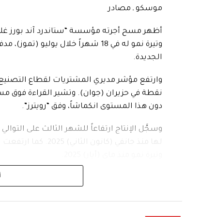
موسكو ـ مصادر
أظهر مسح أجرته مؤسسة “ستاندرد آند بورز غلوبا
وتيرة نمو له في 18 شهراً خلال يوليو 
الجديدة.
دون هذا المستوى انكماشاً، وفق “رويترز”.
وسجَّل الإنتاج ارتفاعاً للشهر الثالث على التوال
لها منذ جانفي (كانون
وتيرة نمو منذ ماي (أيار) 2025.
أ
في المقابل، ظل الطلب الخارجي ضعيفاً، إذ تراجع
أكتوبر (تشرين الأول) 2022، ف
المبيعات الخارجية.