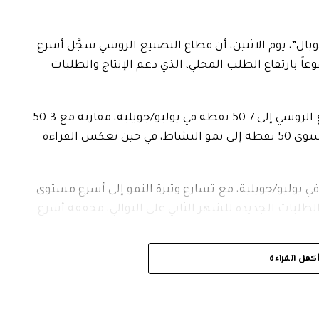
ل”، يوم الاثنين، أن قطاع التصنيع الروسي سجَّل أسرع
(تموز)، مدفوعاً بارتفاع الطلب المحلي، الذي دعم الإنتاج والطلبات
وارتفع مؤشر مديري المشتريات لقطاع التصنيع الروسي إلى 50.7 نقطة في يوليو/جويلية، مقارنة مع 50.3
نقطة في حزيران (جوان). وتشير القراءة فوق مستوى 50 نقطة إلى نمو النشاط، في حين تعكس القراءة
ي في يوليو/جويلية، مع تسارع وتيرة النمو إلى أسرع مستوى
 الثاني) 2025. كما ارتفعت الطلبات الجديدة للشهر الثاني على التوالي، محققة أسرع
كمل القراءة
ت طلبات التصدير الجديدة مجدداً وبأسرع وتيرة منذ
ي ظل انخفاض طلب العملاء في الأسواق الدولية الرئيسية، مما أثَّر سلباً في