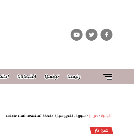
رئيسيا
تونسيّا
اقتصاديا
اجتم
الرئيسية
/
صن نار
/
سوريا… تفجير سيارة مفخخة تستهدف نساء عاملات
صن نار