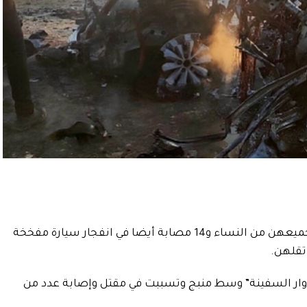
أفادت مصادر بارتفاع حصيلة القتلى إلى 7 جميعهن من النساء و14 مصابة أيضا في انفجار سيارة مفخخة
تقلهن.
وار السفينة” وسط منبج وتسببت في مقتل وإصابة عدد من