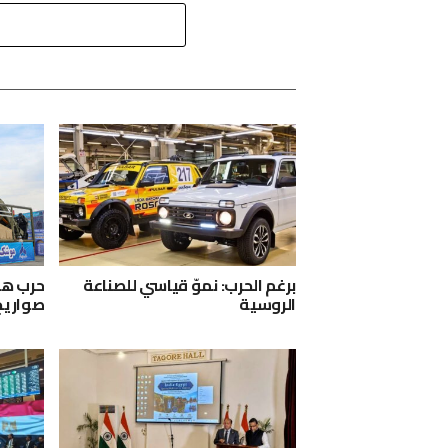
برغم الحرب: نموّ قياسي للصناعة
حرب هرم
الروسية
صواريخ