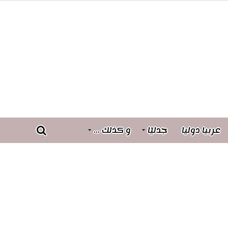
عربيا دوليا
جدليّا
و كذلك …