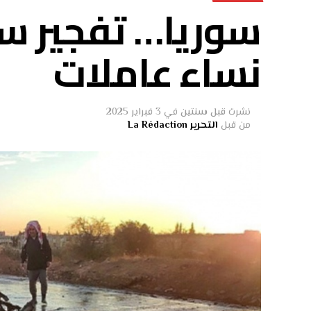
سوريا… تفجير س
نساء عاملات
نشرت
قبل سنتين
في
3 فبراير 2025
من قبل
التحرير La Rédaction