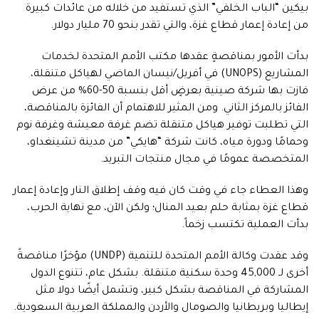
بيكين “الباب الخلفي” الذي تستفيد من خلاله من عائدات كبيرة
من إعادة إعمار قطاع غزة، والتي تقدر بنحو 70 مليار دولار.
بدأت الأمور بمناقصةٍ عقدها مكتب الأمم المتحدة لخدمات
المشاريع (UNOPS) في أفريل/نيسان الماضي لهياكل متنقلة،
فازت بها شركة صينية بعرضٍ أقل بنسبة 50-60% من عرض
الفائز بالمركز الثاني. ومن المثير للاهتمام أن الفائزة بالمناقصة،
التي تطلبت توفير هياكل متنقلة تضم غرفة معيشة وغرفة نوم
وحمامًا ودورة مياه، كانت شركة “هايكي” من مدينة تشينغداو،
المتخصصة عمومًا في مجال منتجات التبريد.
وهذا العطاء جاء في وقت كان فيه وقف إطلاق النار وإعادة إعمار
قطاع غزة بمثابة حلم بعيد المنال؛ ولكن الآن، مع نهاية الحرب،
بدأت العملية تكتسب زخماً.
وقد عقدت وكالة الأمم المتحدة للتنمية (UNDP) مؤخرًا مناقصةً
أخرى لـ 45,000 وحدة سكنية متنقلة. بشكل عام، تتنوع الدول
المشاركة في المناقصة بشكل كبير، وتشمل أيضًا دولا مثل
إيطاليا وبريطانيا والصومال والأردن والمملكة العربية السعودية.