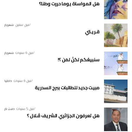
هل المواساة يوما حررت وطنا؟
قبل سنتين
شعريار
قـريـتي
قبل 6 سنوات
شعريار
سنبيعُكم لكنْ لمَن ؟!
قبل 6 سنوات
داخليا
مبيت جديد للطالبات ببرج السدرية
قبل 5 سنوات
دفءُ نار
هل تعرفون الجزائري الشريف ڤـلال ؟