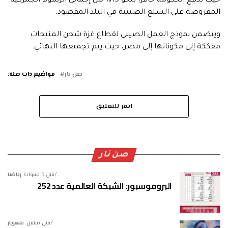
حيث تدفع الحكومة حافزًا بنحو 15% من إجمالي الرسوم الجمركية
المفروضة على السلع الصينية في البلد المقصود.
ويتضمن نموذج العمل الصيني لقطاع غزة شحن المنتجات
مفككة إلى مكوناتها إلى مصر، حيث يتم تجميعها النهائي.
صن نار
مواضيع ذات صلة:
انقر للتعليق
صن نار
قبل 5 سنوات
رياضيا
البروموسبور: الشبكة العالمية عدد 252
قبل سنتين
شعريار