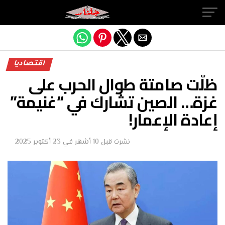
Exit mobile version
اقتصاديا
ظلّت صامتة طوال الحرب على
غزة… الصين تشارك في “غنيمة”
إعادة الإعمار!
نشرت
قبل 10 أشهر
في
23 أكتوبر 2025