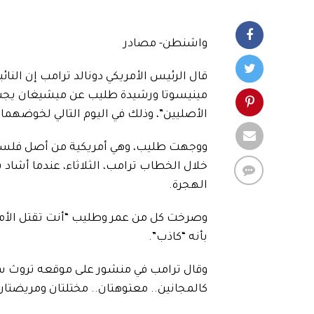
واشنطن- مصادر
قال ​الرئيس الأمريكي دونالد ترامب إن ⁠ال
مينيسوتا ورشيدة طليب عن ميشيغان يجب “
الأصليين”، وذلك في اليوم التالي لخوضهما 
ووجهت طليب، وهي أمريكية من أصل فلسطين
خلال الخطاب ترامب، الثلاثاء، عندما أشاد ب
الهجرة.
وصرخت كل من عمر ‌وطليب “أنت تقتل الأمر
بأنه “كاذب”.
وقال ترامب في منشور على موقعه تروث سوش
كالمجانين.. معتوهتان.. مختلتان ومريضتان