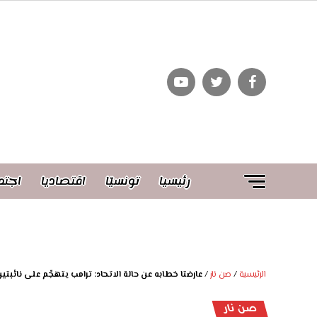
رئيسيا
تونسيّا
اقتصاديا
اجتم
الرئيسية
/
صن نار
/
عارضتا خطابه عن حالة الاتحاد: ترامب يتهجّم على نائب
صن نار