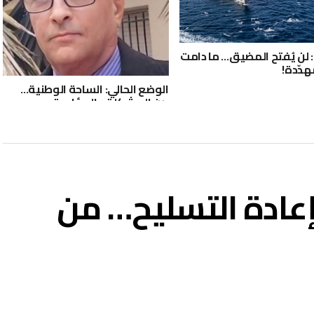
 لن يُفتح المضيق… ما دامت
هدّدة!
الوضع الحالي: الساحة الوطنية…
بين المشكلة والمؤامرة
بإعادة التسليح… من