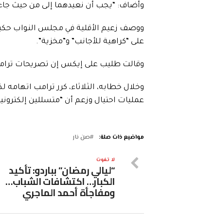
وأضاف: “يجب أن نعيدهما إلى من حيث جاءتا
ووصف زعيم الأقلية في مجلس النواب حكيم
على “كراهية للأجانب” و”مخزية”.
وقالت طليب على إيكس إن تصريحات ترامب ‌
وخلال خطابه، الثلاثاء، كرر ترامب اتهامه ل
عمليات احتيال وزعم أن “متسللين إلكترونيي
مواضيع ذات صلة:
صن نار
لا تفوت
“ليالي رمضان” بباردو: تأكيد
الكبار… اكتشافات الشباب…
ومفاجأة أحمد الماجري