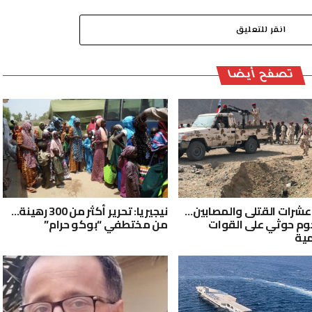
انقر للتعليق
تصفح أيضا
 عشرات القتلى والمصابين…
نيجيريا: تحرير أكثر من 300 رهينة…
م حوثي على القوات
من مختطفي “بوكو حرام”
ية