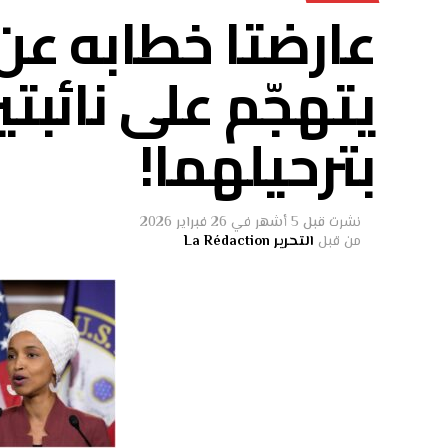
عارضتا خطابه عن 
يتهجّم على نائب
بترحيلهما!
نشرت
قبل 5 أشهر
في
26 فبراير 2026
من قبل
التحرير La Rédaction