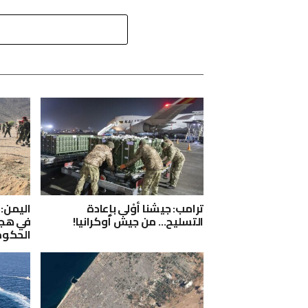
ترامب: جيشنا أوْلى بإعادة
اليمن:
التسليح… من جيش أوكرانيا!
في هجو
الحكوم