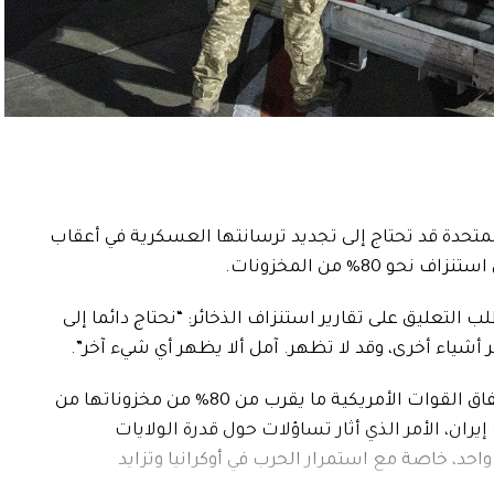
 المتحدة قد تحتاج إلى تجديد ترسانتها العسكرية في أعقاب
80% من المخزونات.
التعليق على تقارير استنزاف الذخائر: “نحتاج دائما إلى
ر أشياء أخرى، وقد لا تظهر. آمل ألا يظهر أي شيء آخر”.
وجاءت هذه التصريحات بعد تقارير تحدثت عن إنفاق القوات الأمريكية ما يقرب من 80% من مخزوناتها من
ران، الأمر الذي أثار تساؤلات حول قدرة الولايات
د، خاصة مع استمرار الحرب في أوكرانيا وتزايد