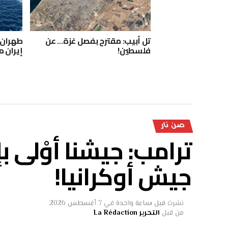
تل أبيب: مقترح بفصل غزة… عن
طهران:
فلسطين!
إيران م
صن نار
ترامب: جيشنا أوْلى 
جيش أوكرانيا!
نشرت
قبل ساعة واحدة
في
7 أغسطس 2026
من قبل
التحرير La Rédaction