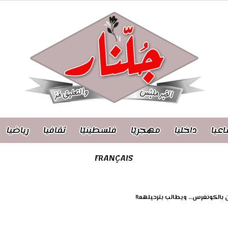
اعيا
داخليا
مهجريّا
فلسطينيّا
ثقافيا
رياضيا
FRANÇAIS
تين بالكونغرس… ويطالب بترحيلهما!