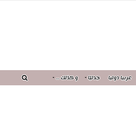
عربيا دوليا
جدليّا
و كذلك …