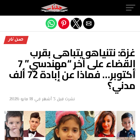
Exit mobile version
صن نار
غزة: نتنياهو يتباهى بقرب
القضاء على آخر “مهندسي” 7
أكتوبر… فماذا عن إبادة 72 ألف
مدني؟
نشرت
قبل 3 أشهر
في
18 مايو 2026