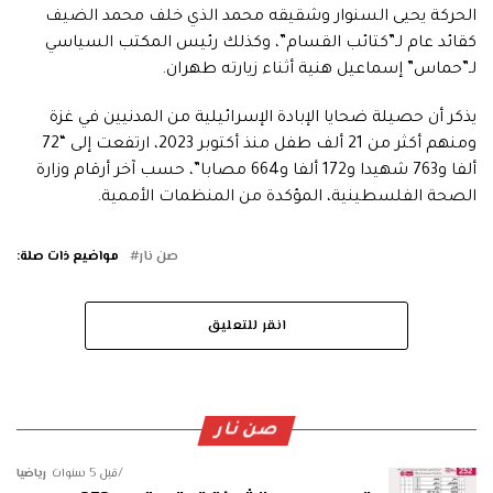
الحركة يحيى السنوار وشقيقه محمد الذي خلف محمد الضيف
كقائد عام لـ”كتائب القسام”، وكذلك رئيس المكتب السياسي
لـ”حماس” إسماعيل هنية أثناء زيارته طهران.
يذكر أن حصيلة ضحايا الإبادة الإسرائيلية من المدنيين في غزة
ومنهم أكثر من 21 ألف طفل منذ أكتوبر 2023، ارتفعت إلى “72
ألفا و763 شهيدا و172 ألفا و664 مصابا”، حسب آخر أرقام وزارة
الصحة الفلسطينية، المؤكدة من المنظمات الأممية.
صن نار
مواضيع ذات صلة:
انقر للتعليق
صن نار
قبل 5 سنوات
رياضيا