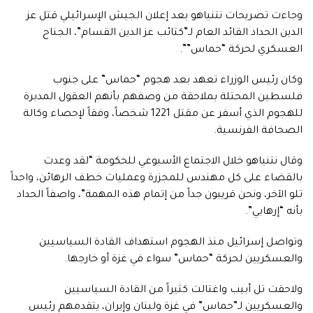
وجاءت تصريحات نتنياهو بعد إعلان الجيش الإسرائيلي قتل عز
الدين الحداد القائد العام لـ”كتائب عز الدين القسام”، الجناح
العسكري لحركة “حماس””.
وكان رئيس الوزراء تعهد بعد هجوم “حماس” على جنوب
فلسطين المحتلة بملاحقة من وصفهم بأنهم العقول المدبرة
للهجوم الذي أسفر عن مقتل 1221 شخصاً، وفقاً لإحصاء وكالة
الصحافة الفرنسية.
وقال نتنياهو خلال الاجتماع الأسبوعي للحكومة “لقد وعدت
بالقضاء على كل مهندس للمجزرة وعمليات خطف الرهائن، واحداً
تلو الآخر، ونحن قريبون جداً من إتمام هذه المهمة”، واصفاً الحداد
بأنه “إرهابي”.
وتواصل إسرائيل منذ الهجوم استهداف القادة السياسيين
والعسكريين لحركة “حماس” سواء في غزة أو خارجها.
ولاحقت تل أبيب واغتالت كثيراً من القادة السياسيين
والعسكريين لـ”حماس” في غزة ولبنان وإيران، يتقدمهم رئيس