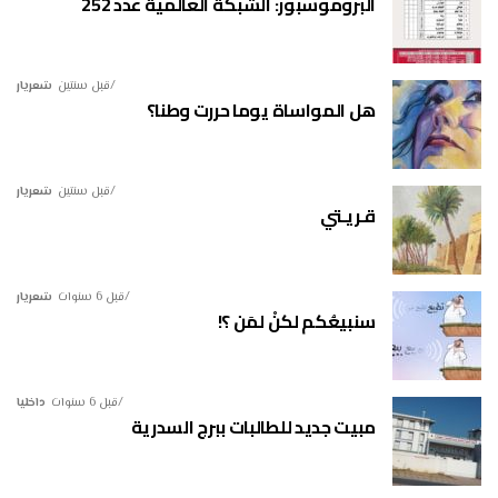
البروموسبور: الشبكة العالمية عدد 252
قبل سنتين
شعريار
هل المواساة يوما حررت وطنا؟
قبل سنتين
شعريار
قـريـتي
قبل 6 سنوات
شعريار
سنبيعُكم لكنْ لمَن ؟!
قبل 6 سنوات
داخليا
مبيت جديد للطالبات ببرج السدرية