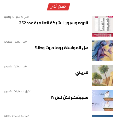
صن نار
قبل 5 سنوات
رياضيا
البروموسبور: الشبكة العالمية عدد 252
قبل سنتين
شعريار
هل المواساة يوما حررت وطنا؟
قبل سنتين
شعريار
قـريـتي
قبل 6 سنوات
شعريار
سنبيعُكم لكنْ لمَن ؟!
قبل 6 سنوات
داخليا