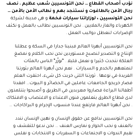
نؤدب أصحاب القطاع … نحن التونسيين شعب عظيم . نصف
رجال الأمن بالطاغوت و نستنجد بهم و نطالب الأمن بالأمن …
نحن التونسيين ، لوزاراتنا سيارات فخمة
و هي مدينة لشركة
الكهرباء والغاز بالملايين . نحن التونسيين نطالب بالعمل و نكثف
الإضرابات لنعطل دواليب العمل .
نحن التونسيين أبهرنا العالم فبنينا جدارا في السكة و عطلنا
الإنتاج و التصدير لنصبح مستوردين نحن نحب الكلام و نمضغ
العلكة نتحدث كثيرا و نعمل قليلا . “نوزّر” الناس بالمئات
لنمتعهم بالخدم و السيارات . نعم نحن أبهرنا العالم بثورتنا
الفريدة في نوعها . ثورتنا اللتي خربت كل شيء، احتقرت العلم
فصار خريجو الجامعات عاملين في الحضائر و البيوت… افقدنا
أطفالنا البراءة فصاروا معربدين في الطريق و أصبحوا يتتلمذون
لدى قطاع الطرق يتعلمون فنون الاعتداء و الاغتصاب و الافتكاك
. نحن أبهرنا العالم فارتفع عندنا منسوب الإجرام و البراكاجات …
نحن التونسيين ندافع عن حقوق الإنسان و نهين الإنسان نندد
بالعنف و نحب الحوار و نمارس العنف … نحن ندعو للتقشف و
نقيم الندوات و الاجتماعات و السفريات و الانتخابات و نفلس