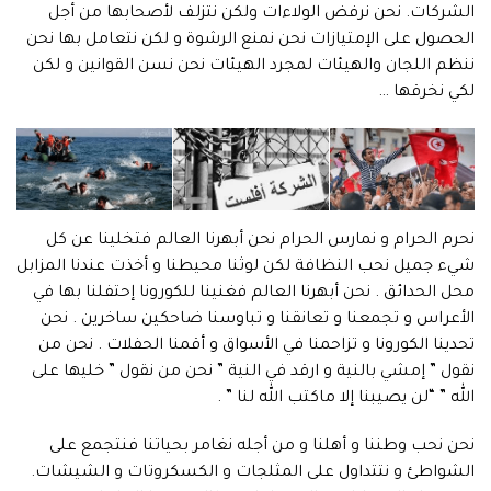
الشركات. نحن نرفض الولاءات ولكن نتزلف لأصحابها من أجل
الحصول على الإمتيازات نحن نمنع الرشوة و لكن نتعامل بها نحن
ننظم اللجان والهيئات لمجرد الهيئات نحن نسن القوانين و لكن
لكي نخرقها …
نحرم الحرام و نمارس الحرام نحن أبهرنا العالم فتخلينا عن كل
شيء جميل نحب النظافة لكن لوثنا محيطنا و أخذت عندنا المزابل
محل الحدائق . نحن أبهرنا العالم فغنينا للكورونا إحتفلنا بها في
الأعراس و تجمعنا و تعانقنا و تباوسنا ضاحكين ساخرين . نحن
تحدينا الكورونا و تزاحمنا في الأسواق و أقمنا الحفلات . نحن من
نقول ” إمشي بالنية و ارقد في النية ” نحن من نقول ” خليها على
الله ” “لن يصيبنا إلا ماكتب الله لنا ” .
نحن نحب وطننا و أهلنا و من أجله نغامر بحياتنا فنتجمع على
الشواطئ و نتتداول على المثلجات و الكسكروتات و الشيشات.