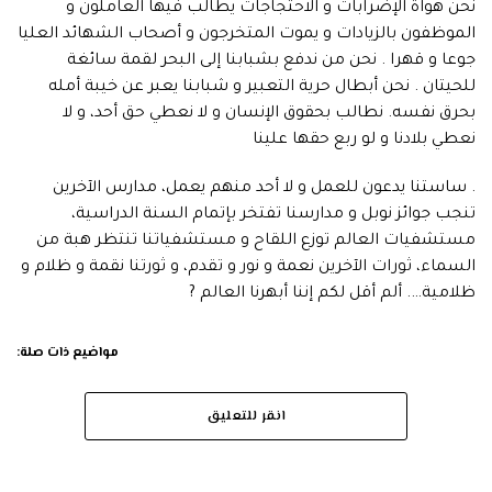
نحن هواة الإضرابات و الاحتجاجات يطالب فيها العاملون و
الموظفون بالزيادات و يموت المتخرجون و أصحاب الشهائد العليا
جوعا و قهرا . نحن من ندفع بشبابنا إلى البحر لقمة سائغة
للحيتان . نحن أبطال حرية التعبير و شبابنا يعبر عن خيبة أمله
بحرق نفسه. نطالب بحقوق الإنسان و لا نعطي حق أحد، و لا
نعطي بلادنا و لو ربع حقها علينا
. ساستنا يدعون للعمل و لا أحد منهم يعمل، مدارس الآخرين
تنجب جوائز نوبل و مدارسنا تفتخر بإتمام السنة الدراسية،
مستشفيات العالم توزع اللقاح و مستشفياتنا تنتظر هبة من
السماء، ثورات الآخرين نعمة و نور و تقدم، و ثورتنا نقمة و ظلام و
ظلامية…. ألم أقل لكم إننا أبهرنا العالم ?
مواضيع ذات صلة:
انقر للتعليق