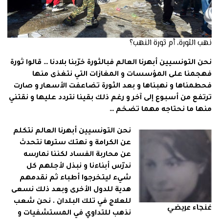
نهب الثورة، أم ثورة النهب؟
نحن التونسيين أبهرنا العالم فبالثورة خرّبنا بلادنا … قالوا ثورة
فهجمنا على المؤسسات و المغازات التي نتغذى منها
فحطمناها و نهبناها و بعد الثورة تضاعفت الأسعار و صارت
ترتفع من أسبوع إلى آخر و رغم ذلك بقينا نتردد عليها و نقتني
منها ما نحتاجه مهما تضخم …
نحن التونسيين أبهرنا العالم نتكلم
عن الكرامة و نهتك سترها نتحدث
عن محاربة الفساد لكننا نمارسه
ندرّس أبناءنا و نبذل لأجلهم كل
شيء ليتخرجوا أطباء ثم نقدمهم
هدية للدول الأخرى وبعد ذلك نسعى
للعلاج في تلك البلدان . نحن شعب
غنجاء عريضي
نذهب للتداوي في المستشفيات و