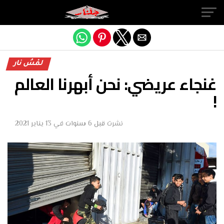
Exit mobile version
لمْسُ نار
غنجاء عريضي: نحن أبهرنا العالم
!
نشرت
قبل 6 سنوات
في
13 يناير 2021