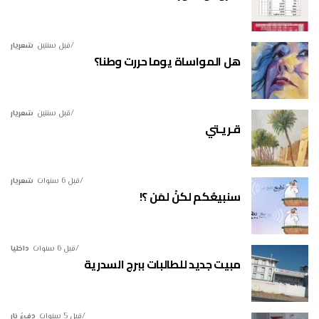
قبل سنتين
شعريار
هل المواساة يوما حررت وطنا؟
قبل سنتين
شعريار
قـريـتي
قبل 6 سنوات
شعريار
سنبيعُكم لكنْ لمَن ؟!
قبل 6 سنوات
داخليا
مبيت جديد للطالبات ببرج السدرية
قبل 5 سنوات
دفءُ نار