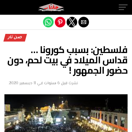
Exit mobile version
صن نار
فلسطين: بسبب كورونا …
قداس الميلاد في بيت لحم، دون
حضور الجمهور !
نشرت
قبل 6 سنوات
في
11 ديسمبر 2020