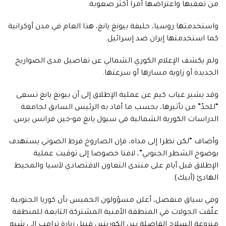
من تعقبها واعتراضها أمرا أكثر صعوبة.
واستخدمتها روسيا، حليفة بيونغ يانغ، هذا العام في مدن أوكرانية
كما استخدمتها إيران ضد إسرائيل.
ولم يكشف الإعلام الكوري الشمالي عن تفاصيل مدى الصواريخ
الجديدة أو زاوية مسارها أو سرعتها.
وقد يشير غياب كيم عن عملية الإطلاق إلى أن بيونغ يانغ تسعى
“للحدّ” من تأثيرها، بحسب ما أفاد به الرئيس السابق لجامعة
الدراسات الكورية الشمالية في سيول يانغ مو-جين فرانس برس.
وأضاف “لكن نظرا إلى مداه، فإن الصاروخ فرط الصوتي يستهدف
بوضوح الشطر الجنوبي”، لافتا خصوصا إلى توقيت عملية
الإطلاق قبل أيام على منتدى التعاون الاقتصادي لآسيا والمحيط
الهادئ (أبيك).
وفي سياق منفصل، أعلن مسؤولون الخميس بأن كوريا الجنوبية
علّقت الجولات في المنطقة الأمنية المشتركة التابعة للمنطقة
منزوعة السلاح الفاصلة بين الكوريتين قبيل زيارة ترامب إلى شبه