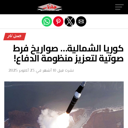
Exit mobile version
صن نار
كوريا الشمالية… صواريخ فرط
صوتية لتعزيز منظومة الدفاع!
نشرت
قبل 10 أشهر
في
23 أكتوبر 2025