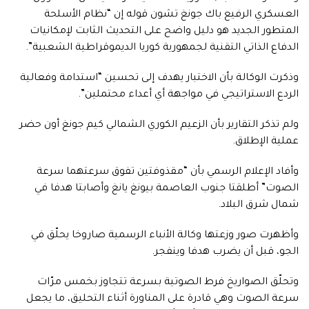
العسكري الرفيع باك جونغ تشون قوله إن “نظام الأسلحة
المتطور الجديد هو دليل واضح على التحديث الثابت لإمكانيات
الدفاع الذاتي التقنية لجمهورية كوريا الديموقراطية الشعبية”.
وذكرت الوكالة بأن الاختبار يهدف إلى تحسين “استدامة وفعالية
الردع الاستراتيجي في مواجهة أي أعداء محتملين”.
ولم تذكر التقارير بأن الزعيم الكوري الشمالي كيم جونغ أون حضر
عملية الإطلاق.
وأفاد الإعلام الرسمي بأن “مقذوفتين تفوق سرعتهما سرعة
الصوت” أطلقتا جنوب العاصمة بيونغ يانغ وأصابتا هدفا في
شمال شرق البلاد.
وأظهرت صور وزعتها وكالة الأنباء الرسمية صاروخا يحلّق في
الجو، قبل أن يضرب هدفا وينفجر.
وتحلّق الصواريخ فرط الصوتية بسرعة تتجاوز بخمس مرّات
سرعة الصوت وهي قادرة على المناورة أثناء التحليق، ما يجعل