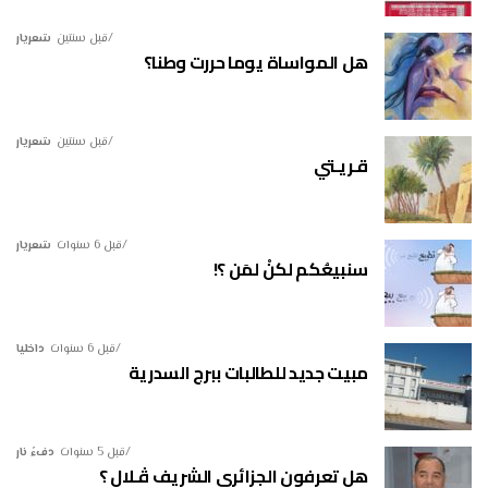
قبل سنتين
شعريار
هل المواساة يوما حررت وطنا؟
قبل سنتين
شعريار
قـريـتي
قبل 6 سنوات
شعريار
سنبيعُكم لكنْ لمَن ؟!
قبل 6 سنوات
داخليا
مبيت جديد للطالبات ببرج السدرية
قبل 5 سنوات
دفءُ نار
هل تعرفون الجزائري الشريف ڤـلال ؟