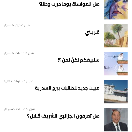
هل المواساة يوما حررت وطنا؟
قبل سنتين
شعريار
قـريـتي
قبل 6 سنوات
شعريار
سنبيعُكم لكنْ لمَن ؟!
قبل 6 سنوات
داخليا
مبيت جديد للطالبات ببرج السدرية
قبل 5 سنوات
دفءُ نار
هل تعرفون الجزائري الشريف ڤـلال ؟