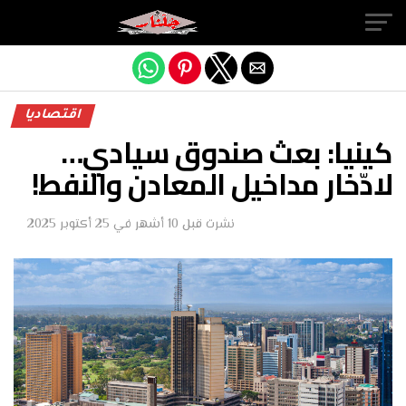
Exit mobile version
اقتصاديا
كينيا: بعث صندوق سيادي…
لادّخار مداخيل المعادن والنفط!
نشرت
قبل 10 أشهر
في
25 أكتوبر 2025