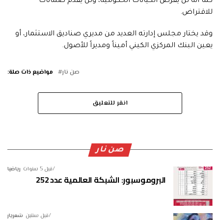
كما أنه لن يقرض الكيانات الحكومية، ولن يقدم ضمانات
للاقتراض.
وقد يختار مجلس إدارته العديد من مديري صناديق الاستثمار، أو
يعين البنك المركزي الكيني أميناً ومديراً للأصول.
صن نار
مواضيع ذات صلة:
انقر للتعليق
صن نار
قبل 5 سنوات
رياضيا
البروموسبور: الشبكة العالمية عدد 252
قبل سنتين
شعريار