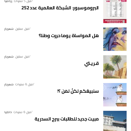
قبل 5 سنوات
رياضيا
البروموسبور: الشبكة العالمية عدد 252
قبل سنتين
شعريار
هل المواساة يوما حررت وطنا؟
قبل سنتين
شعريار
قـريـتي
قبل 6 سنوات
شعريار
سنبيعُكم لكنْ لمَن ؟!
قبل 6 سنوات
داخليا
مبيت جديد للطالبات ببرج السدرية