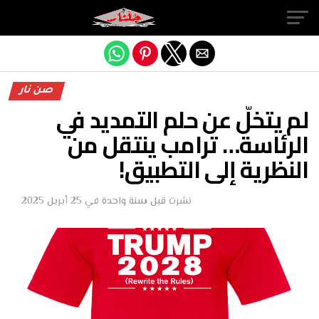
Exit mobile version
صن نار
لم يتخلّ عن حلم التمديد في
الرئاسة… ترامب ينتقل من
النظرية إلى التطبيق!
نشرت
قبل سنة واحدة
في
25 أبريل 2025