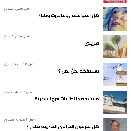
قبل سنتين
شعريار
هل المواساة يوما حررت وطنا؟
قبل سنتين
شعريار
قـريـتي
قبل 6 سنوات
شعريار
سنبيعُكم لكنْ لمَن ؟!
قبل 6 سنوات
داخليا
مبيت جديد للطالبات ببرج السدرية
قبل 5 سنوات
دفءُ نار
هل تعرفون الجزائري الشريف ڤـلال ؟