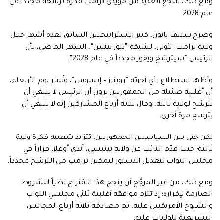
ومع ذلك، شجّع العديد من مؤيدي ترامب فكرة ترشحه مجدداً في
عام 2028.
وصرح ستيف بانون، كبير الاستراتيجيين السابق لعدة أشهر خلال
ولاية ترامب الأولى، لشبكة “نيوز نيشن”، الشهر الماضي، بأن
الرئيس “سيترشح ويفوز مجدداً في عام 2028”.
وأظهر استطلاع رأي أجرته “رويترز – إبسوس”، ونُشر يوم الأربعاء،
أن أغلبية ضئيلة من الجمهوريين يرون أن الرئيس لا ينبغي أن
يترشح لولاية ثالثة. وقال ثلاثة أرباع المشاركين إنه لا ينبغي أن
يترشح مرة أخرى.
لكن حتى بين السياسيين الجمهوريين، تتزايد شعبية فكرة ولاية
ثالثة؛ حيث قدّم النائب عن ولاية تينيسي، آندي أوغلز، قراراً في
مجلس النواب لتعديل الدستور لتمكين ترامب من الترشح مجدداً.
ومع ذلك، من غير المرجَّح أن ينجح هذا الاقتراح نظراً للشروط
الصارمة لإقراره؛ إذ تلزم موافقة أغلبية ثلثي مجلسي النواب
والشيوخ الأمريكيين عليه، ثم مصادقة ثلاثة أرباع المجالس
التشريعية للولايات عليه.