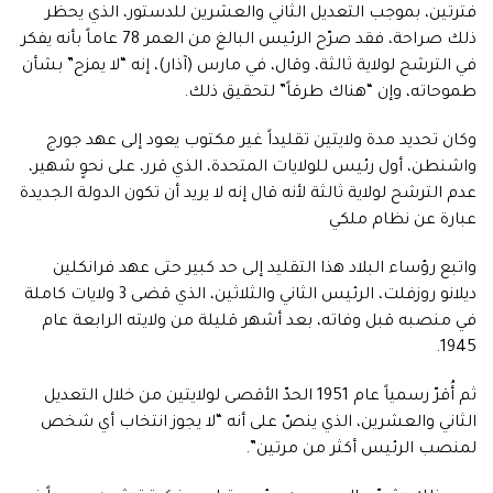
فترتين، بموجب التعديل الثاني والعشرين للدستور، الذي يحظر
ذلك صراحة، فقد صرّح الرئيس البالغ من العمر 78 عاماً بأنه يفكر
في الترشح لولاية ثالثة، وقال، في مارس (آذار)، إنه “لا يمزح” بشأن
طموحاته، وإن “هناك طرقاً” لتحقيق ذلك.
وكان تحديد مدة ولايتين تقليداً غير مكتوب يعود إلى عهد جورج
واشنطن، أول رئيس للولايات المتحدة، الذي قرر، على نحوٍ شهير،
عدم الترشح لولاية ثالثة لأنه قال إنه لا يريد أن تكون الدولة الجديدة
عبارة عن نظام ملكي
واتبع رؤساء البلاد هذا التقليد إلى حد كبير حتى عهد فرانكلين
ديلانو روزفلت، الرئيس الثاني والثلاثين، الذي قضى 3 ولايات كاملة
في منصبه قبل وفاته، بعد أشهر قليلة من ولايته الرابعة عام
1945.
ثم أُقرّ رسمياً عام 1951 الحدّ الأقصى لولايتين من خلال التعديل
الثاني والعشرين، الذي ينصّ على أنه “لا يجوز انتخاب أي شخص
لمنصب الرئيس أكثر من مرتين”.