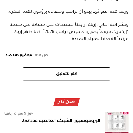
ورغم هذه العوائق، يبدو أن ترامب وحلفاءه يروّجون لهذه الفكرة.
ونشر ابنه الثاني، إريك، رابطاً للمنتجات على حسابه على منصة
“إيكس”، مرفقاً بصورة لقميص ترامب 2028″، كما ظهر إريك
مرتدياً القبعة الحمراء الجديدة.
صن نار
مواضيع ذات صلة:
انقر للتعليق
صن نار
قبل 5 سنوات
رياضيا
البروموسبور: الشبكة العالمية عدد 252