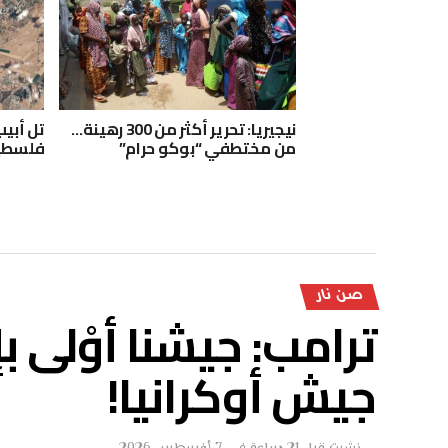
نيجيريا: تحرير أكثر من 300 رهينة…
تل أبي
من مختطفي “بوكو حرام”
فلسطي
صن نار
ترامب: جيشنا أوْلى 
جيش أوكرانيا!