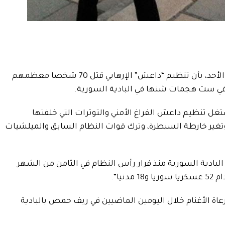
أفاد المرصد السوري لحقوق الإنسان، يوم الأحد، بأن تنظيم “داعش” الإرهابي قتل 70 شخصا معظمهم
ي ست هجمات شنها في البادية السورية.
ل تنظيم داعش الفراغ الأمني والتوترات التي خلفتها
تغير خارطة السيطرة، وترك قوات النظام السابق والميلشيات
لبادية السورية منذ فرار رأس النظام في الثامن من الشهر
يا”.
عاة الأغنام خلال اليومين الماضيين في ريف حمص بالبادية