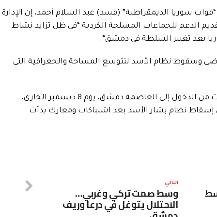
قوات سوريا الديمقراطية” (قسد) عبد السلام أحمد، إن الإدارة
 تقديم الدعم للجماعات المسلحة الكردية “في ظل تزايد نشاط
ا بعد تغيير السلطة في دمشق”.
وضى وسقوط نظام الأسد لتتوسع المساحة والجغرافية التي
وكانت المعارضة السورية المسلحة تمكنت من الدخول إلى العاصمة دمشق، يوم 8 ديسمبر الجاري،
 إسقاط نظام بشار الأسد بعد اشتباكات ومعارك بدأت
التالي
سط
وسط صمت تركي وغربي…
الاحتلال يتوغل في درعا وريف
دمشق