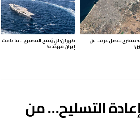
ب: مقترح بفصل غزة… عن
طهران: لن يُفتح المضيق… ما دامت
ن!
إيران مهدّدة!
بإعادة التسليح… من