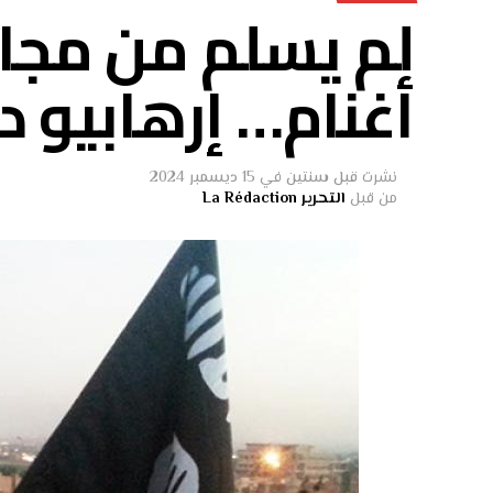
لم يسلم من مجاز
أغنام… إرهابيو 
نشرت
قبل سنتين
في
15 ديسمبر 2024
من قبل
التحرير La Rédaction