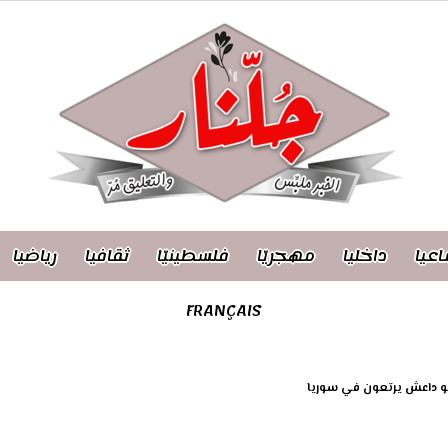
اعيا
داخليا
مهجريّا
فلسطينيّا
ثقافيا
رياضيا
FRANÇAIS
يو داعش يرتعون في سوريا