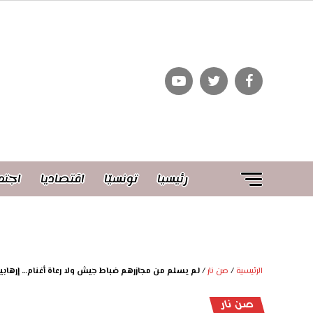
رئيسيا
تونسيّا
اقتصاديا
اجتم
الرئيسية
/
صن نار
/
لم يسلم من مجازرهم ضباط جيش ولا رعاة أغنام… إرهاب
صن نار