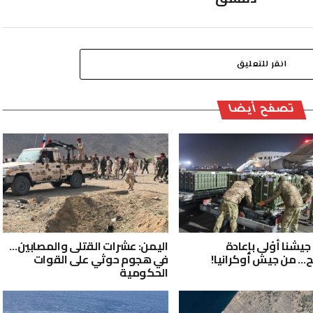
انقر للتعليق
تصفح أيضا
جيشنا أوْلى بإعادة
اليمن: عشرات القتلى والمصابين…
ح… من جيش أوكرانيا!
في هجوم حوثي على القوات
الحكومية