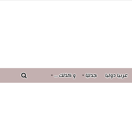
عربيا دوليا
جدليّا
و كذلك …