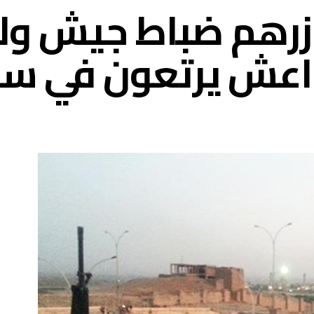
رهم ضباط جيش ولا
داعش يرتعون في سو