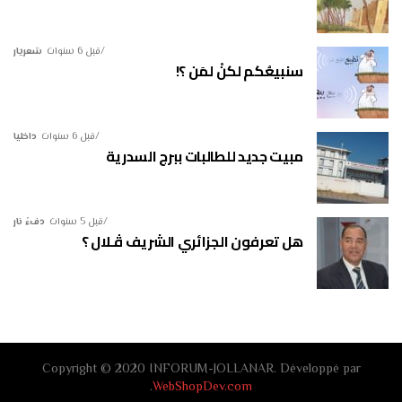
قبل 6 سنوات
شعريار
سنبيعُكم لكنْ لمَن ؟!
قبل 6 سنوات
داخليا
مبيت جديد للطالبات ببرج السدرية
قبل 5 سنوات
دفءُ نار
هل تعرفون الجزائري الشريف ڤـلال ؟
Copyright © 2020 INFORUM-JOLLANAR. Développé par
.
WebShopDev.com