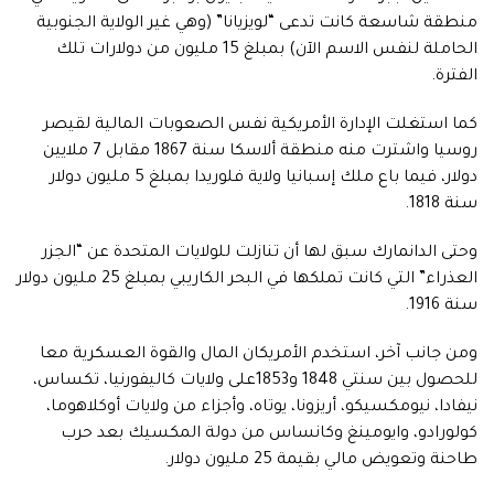
منطقة شاسعة كانت تدعى “لويزيانا” (وهي غير الولاية الجنوبية
الحاملة لنفس الاسم الآن) بمبلغ 15 مليون من دولارات تلك
الفترة.
كما استغلت الإدارة الأمريكية نفس الصعوبات المالية لقيصر
روسيا واشترت منه منطقة ألاسكا سنة 1867 مقابل 7 ملايين
دولار، فيما باع ملك إسبانيا ولاية فلوريدا بمبلغ 5 مليون دولار
سنة 1818.
وحتى الدانمارك سبق لها أن تنازلت للولايات المتحدة عن “الجزر
العذراء” التي كانت تملكها في البحر الكاريبي بمبلغ 25 مليون دولار
سنة 1916.
ومن جانب آخر، استخدم الأمريكان المال والقوة العسكرية معا
للحصول بين سنتي 1848 و1853على ولايات كاليفورنيا، تكساس،
نيفادا، نيومكسيكو، أريزونا، يوتاه، وأجزاء من ولايات أوكلاهوما،
كولورادو، وايومينغ وكانساس من دولة المكسيك بعد حرب
طاحنة وتعويض مالي بقيمة 25 مليون دولار.