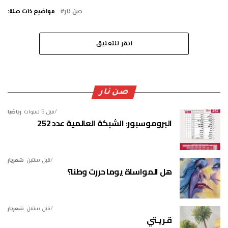
صن نار
مواضيع ذات صلة:
انقر للتعليق
صن نار
قبل 5 سنوات
رياضيا
البروموسبور: الشبكة العالمية عدد 252
قبل سنتين
شعريار
هل المواساة يوما حررت وطنا؟
قبل سنتين
شعريار
قـريـتي