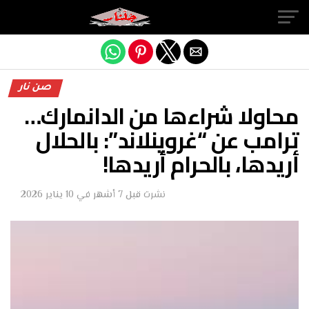
Exit mobile version
صن نار
محاولا شراءها من الدانمارك…
ترامب عن “غروينلاند”: بالحلال
أريدها، بالحرام أريدها!
نشرت
قبل 7 أشهر
في
10 يناير 2026