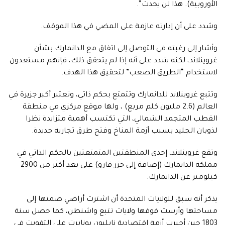
الأوروبية). هذا لن يحدث”.
وشدد على أن إدارته عازمة على المضي في هذا الموقف.
وأشار إلى رغبته في التوصل إلى اتفاق مع الدانمارك بشأن
غروينلاند، لكنه شدد على أنه إذا لم يتحقق ذلك، فإنهم مستعدون
لاستخدام “الطريق الصعب” لتحقيق هذا الهدف.
وتتبع غروينلاند للدانمارك وتتمتع بحكم ذاتي، وتعتبر أكبر جزيرة في
العالم (2.6 مليون كلم مربع) ، ولها موقع مركزي في منطقة
القطب المتجمد الشمالي، التي تكتسب أهمية متزايدة نظرا
لذوبان الجليد بسبب أزمة المناخ وفتح طرق تجارية جديدة.
وتقع غروينلاند، إحدى المنطقتين المتمتعتين بالحكم الذاتي في
مملكة الدانمارك (إضافة إلى جزر فارو) على بعد أكثر من 2900
كيلومتر عن الدانمارك.
يذكر أنه سبق للولايات المتحدة أن اشترت أراضي ضمتها إلى
مساحتها وأرست فوقها ولايات تتبع واشنطن، كما حصل سنة
1803 حين أجبرت أزمة اقتصادية نابليون بونابرت على التفويت في