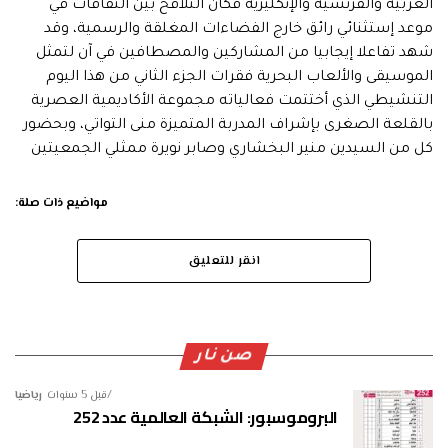
العربية والفرنسية والإنكليزية فكان التلاقح بين الثقافات في
موعد إستثنائي رائق خارج الفضاءات المغلقة والرسمية، وقد
شهد تفاعلا إيجابيا من المشاركين والمصطافين في آن لتمثل
الموسيقى والألعاب البحرية فقرات الجزء الثاني من هذا اليوم
التنشيطي الذي أختتمت فعالياته مجموعة الأكاديمية العصرية
بالقلعة الصغرى بإشراف المدربة المتميزة منى التواتي، وبحضور
كل من السيدين منير البخشاري وصابر نويرة ممثلي الجمعيتين
مواضيع ذات صلة:
انقر للتعليق
صن نار
قبل 5 سنوات
رياضيا
البروموسبور: الشبكة العالمية عدد 252