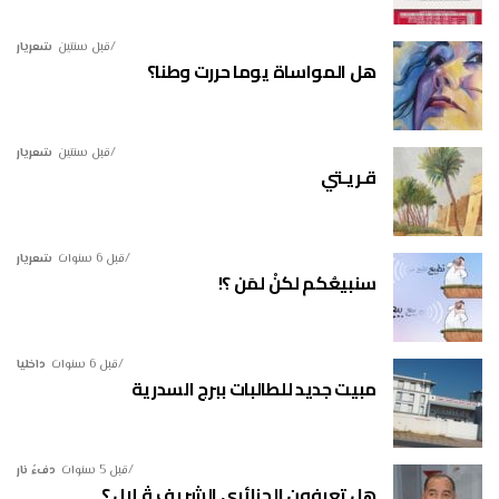
قبل سنتين
شعريار
هل المواساة يوما حررت وطنا؟
قبل سنتين
شعريار
قـريـتي
قبل 6 سنوات
شعريار
سنبيعُكم لكنْ لمَن ؟!
قبل 6 سنوات
داخليا
مبيت جديد للطالبات ببرج السدرية
قبل 5 سنوات
دفءُ نار
هل تعرفون الجزائري الشريف ڤـلال ؟