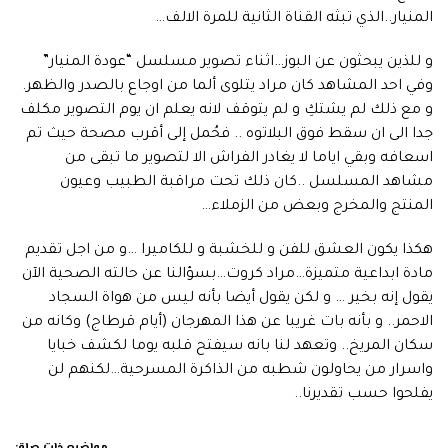
المنيار..الذي تبثه القناة الثانية للمرة الالف…
و للذين يبحثون عن البوز…اثناء تصوير مسلسل “عودة المنيار”
وفي احد المشاهد كان مراد يتلوى ألما من اوجاع بالصدر والظهر.
و مع ذلك لم يشتكِ و لم يتوقف لانه يعلم ان يوم التصوير مكلف
جدا الى ان سقط فوق البلاتوه .. فحُمل إلى أقرب مصحة حيث تم
اسعافه وبقي اياما لا يغادر الفراش الا لتصوير ما تبقى من
مشاهد المسلسل ..كان ذلك تحت مراقبة الطبيب وعيون
المنتج والمخرج وبعض من الزملاء…
هكذا يكون العشق للفن و للخشبة و للكاميرا …و من اجل تقديم
مادة ابداعية متميزة…مراد كروت…بسؤالنا عن حالته الصحية الآن
يقول إنه بخير … و لكن يقول أيضا بأنه ليس من هواة السجاد
الاحمر.. و بأنه بات غريبا عن هذا المهرجان (أيام قرطاج) وكانه من
سكان المريخ.. وتعهد لنا بانه سيفتح قلبه يوما لكشف خبايا
واسرار من يحاولون شطبه من الذاكرة المسرحية…لكنهم لن
يفلحوا حسب تقديرنا..