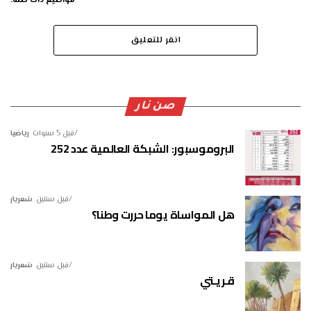
مواضيع ذات صلة:
انقر للتعليق
صن نار
قبل 5 سنوات
رياضيا
البروموسبور: الشبكة العالمية عدد 252
قبل سنتين
شعريار
هل المواساة يوما حررت وطنا؟
قبل سنتين
شعريار
قـريـتي