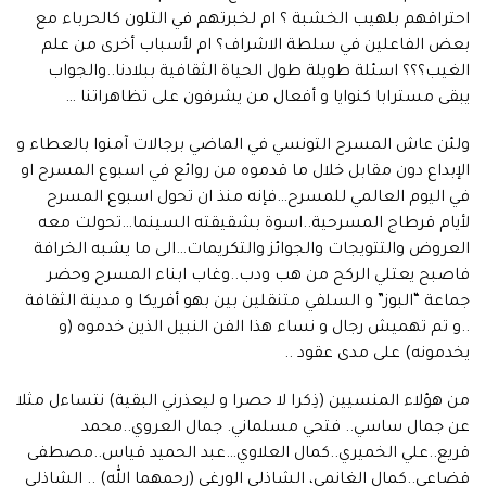
احتراقهم بلهيب الخشبة ؟ ام لخبرتهم في التلون كالحرباء مع
بعض الفاعلين في سلطة الاشراف؟ ام لأسباب أخرى من علم
الغيب؟؟؟ اسئلة طويلة طول الحياة الثقافية ببلادنا..والجواب
يبقى مسترابا كنوايا و أفعال من يشرفون على تظاهراتنا …
ولئن عاش المسرح التونسي في الماضي برجالات آمنوا بالعطاء و
الإبداع دون مقابل خلال ما قدموه من روائع في اسبوع المسرح او
في اليوم العالمي للمسرح…فإنه منذ ان تحول اسبوع المسرح
لأيام قرطاج المسرحية..اسوة بشقيقته السينما…تحولت معه
العروض والتتويجات والجوائز والتكريمات…الى ما يشبه الخرافة
فاصبح يعتلي الركح من هب ودب..وغاب ابناء المسرح وحضر
جماعة “البوز” و السلفي متنقلين بين بهو أفريكا و مدينة الثقافة
..و تم تهميش رجال و نساء هذا الفن النبيل الذين خدموه (و
يخدمونه) على مدى عقود ..
من هؤلاء المنسيين (ذِكرا لا حصرا و ليعذرني البقية) نتساءل مثلا
عن جمال ساسي.. فتحي مسلماني. جمال العروي..محمد
قريع..علي الخميري..كمال العلاوي…عبد الحميد قياس..مصطفى
قضاعي..كمال الغانمي، الشاذلي الورغي (رحمهما الله) .. الشاذلي