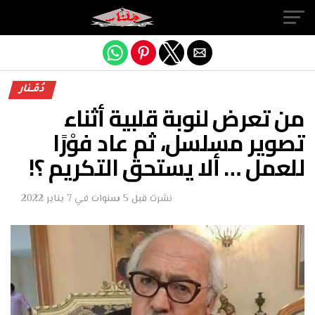
Exit mobile version
دُمّـنار
من تعرض لنوبة قلبية أثناء
تصوير مسلسل، ثم عاد فوْرًا
للعمل … ألا يستحق التكريم ؟!
نشرت
قبل 5 سنوات
في
7 يناير 2022