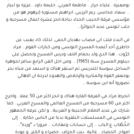
بومعيزة.. علياء حرار .. فاطمة العربي…حليمة داود ..عزيزة بو لبيار
… سعاد محاسن..ريم الزريبي..ابراهيم مستورة (برهوم هو من
مؤسسي فرقة الحبيب الحداد بباجة،انحز عشرة اعمال مسرحية و
جلب لتونس عديد الجوائز)…
في البدء قلت اني مصاب بهذيان الحمى..لذلك كاد يغيب عن
خاطري أحد أعمدة المسرح التونسي ومن كبارات القوم… مراد
كرّوت.. هذا الذي ولد بحمام الانف ودرس المسرح وتحصل على
ديبلوم المسرح سنة (1965) … ومن اجل الفن الرابع سافر لجوهرة
الساحل سوسة للتدريس ثم استقر هناك و استمد من مياه بحر
بوجعفر القوة والمثابرة والإخلاص والهدوء لدرجة ان الاهالي
تصوروا أنه ابن سوسة …
انخرط مراد في الفرقة القارة هناك و انجز اكثر من 50 عملا ..واخرج
اكثر من 60 مسرحية من المسرح العالمي والمسرح العربي.. كما
شارك في عديد الافلام الاجنبية و العربية.. و لكن عرفه الجمهور
التونسي في المسلسلات التلفزية بدءا من الناس حكاية … إلى
الخُطّاب ع الباب … إلى حسابات وعقابات .. مرورا بـ “وردة”…
امواج…الحصاد….غالية…بنت الخزاف…خضراء و الكنز…و عودة