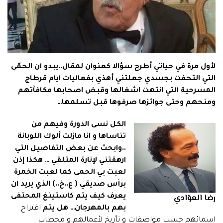
لأول مرة في حياتي أطرح سؤالا كعنوان لمقال..يبدو ان الحمّى
التي التحفت بجسدي جعلتني أهذي بفعاليات ايام قرطاج
المسرحية التي انتهت اشغالها وقبض اصحابها مكافآتهم
ومنحهم وحتى جوائزها صرفوها قبل تسلمها…
الكل نسى الدورة وفيهم من
تناساها و انا مازلت ألوك اللوبانة
..وابحث عن بعض التفاصيل التي
ارهقتني لإنارة المتلقي … هكذا إذن
لعبت بي الحمى كما لعبت الخمرة
برأس صديقي ( ع..خ..) الذي يريد ان
رضا العوّادي
يعرف كيف يتم كاستينغ المحتفى
بهم بالمهرجان… هل يتم
اقتراح
اسمائهم حسب مواصفات و تأريخ لأعمالهم و محطات