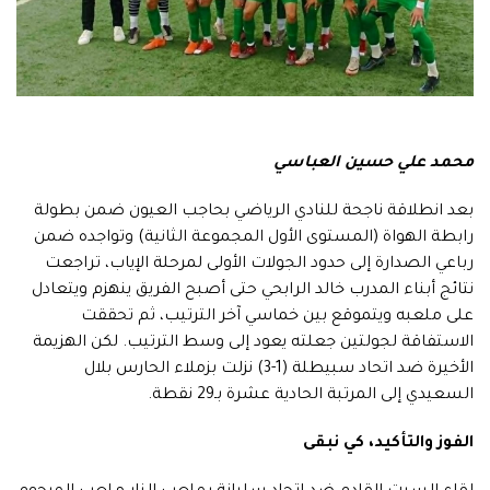
محمد علي حسين العباسي
بعد انطلاقة ناجحة للنادي الرياضي بحاجب العيون ضمن بطولة
رابطة الهواة (المستوى الأول المجموعة الثانية) وتواجده ضمن
رباعي الصدارة إلى حدود الجولات الأولى لمرحلة الإياب، تراجعت
نتائج أبناء المدرب خالد الرابحي حتى أصبح الفريق ينهزم ويتعادل
على ملعبه ويتموقع بين خماسي آخر الترتيب، ثم تحققت
الاستفاقة لجولتين جعلته يعود إلى وسط الترتيب. لكن الهزيمة
الأخيرة ضد اتحاد سبيطلة (1-3) نزلت بزملاء الحارس بلال
السعيدي إلى المرتبة الحادية عشرة بـ29 نقطة.
الفوز والتأكيد، كي نبقى