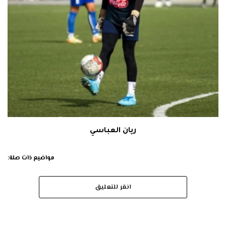
ريان العباسي
مواضيع ذات صلة:
انقر للتعليق