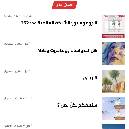
صن نار
قبل 5 سنوات
رياضيا
البروموسبور: الشبكة العالمية عدد 252
قبل سنتين
شعريار
هل المواساة يوما حررت وطنا؟
قبل سنتين
شعريار
قـريـتي
قبل 6 سنوات
شعريار
سنبيعُكم لكنْ لمَن ؟!
قبل 6 سنوات
داخليا