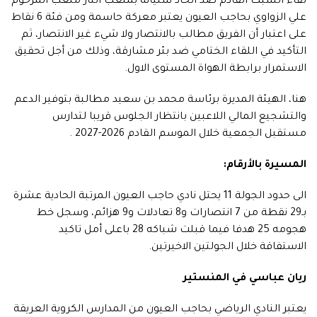
لقاء السبت القادم ضد اتحاد سليانة بملعب النار ملعب المرحوم
علي الزواوي بحاجب العيون يعتبر معركة حاسمة ومن فئة 6 نقاط
على اعتبار أن الفريق مطالب بالانتصار ولا شيء غير الانتصار، ثم
التأكيد في اللقاء الختامي ضد بئر مشارقة، وذلك من أجل تحقيق
الاستمرار برابطة الهواة المستوى الاول.
هنا، الهيئة المديرة برئاسة محمد بن سعيد مطالبة بتوفير الدعم
والتشجيع المالي اللاعبين بانتظار الجلوس قريبا لتدارس
مستقبل الجمعية خلال الموسم القادم 2026-2027 .
المسيرة بالأرقام:
الى حدود الجولة 11 يحتل نادي حاجب العيون المرتبة الحادية عشرة
بـ29 نقطة من 7 انتصارات و8 تعادلات و9 هزائم، وسجل خط
هجومه 25 هدفا فيما قبلت شباكه 28 باعلى أمل تاكيد
الاستفاقة خلال الجولتين الاخيرتين.
ريان عباسي في المنستير
يعتبر النادي الرياضي بحاجب العيون من المدارس الكروية العريقة