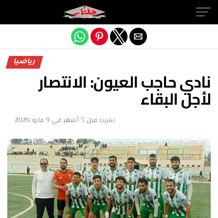
Exit mobile version
رياضيا
نادي حاجب العيون: الانتصار
لأجل البقاء
نشرت
قبل 3 أشهر
في
9 مايو 2026