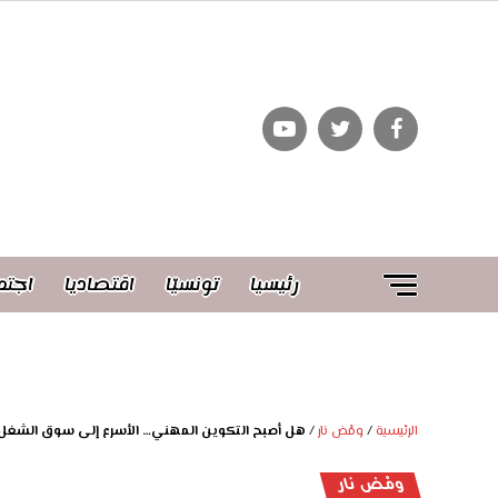
رئيسيا
تونسيّا
اقتصاديا
اجتم
الرئيسية
/
ومْض نار
/
هل أصبح التكوين المهني… الأسرع إلى سوق الشغل
ومْض نار