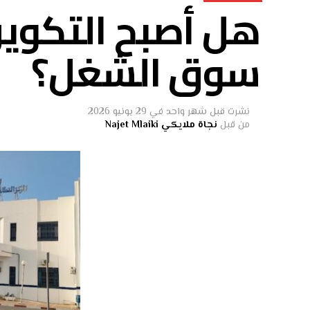
هل أصبح التكوين
سوق الشغل؟
نشرت
قبل شهر واحد
في
29 يونيو 2026
من قبل
نجاة ملايكي Najet Mlaiki