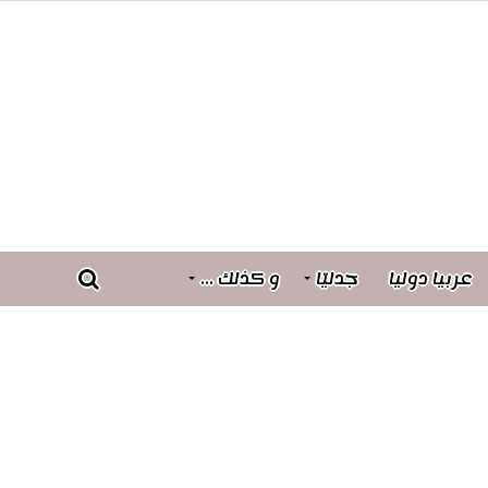
عربيا دوليا
جدليّا
و كذلك …