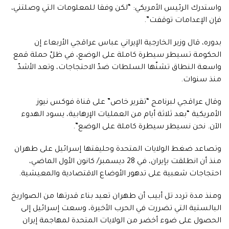
واستدرك الرئيس الأمريكي: “لكن وفقا للمعلومات التي وصلتني،
فإن الإعدامات توقفت”.
بدوره، قال وزير الخارجية الإيراني عباس عراقجي الأربعاء إن
الحكومة تسيطر سيطرة كاملة على الوضع، في ظلّ حملة قمع
واسعة النطاق تشنّها السلطات ضدّ الاحتجاجات، وتعد الأشدّ
منذ سنوات.
وقال عراقجي لبرنامج “تقرير خاص” على قناة فوكس نيوز
الأمريكية “بعد ثلاثة أيام من العمليات الإرهابية، يسود الهدوء
الآن. نحن نسيطر سيطرة كاملة على الوضع”.
وتصاعد ضغط الولايات المتحدة وحليفتها إسرائيل على طهران
منذ أن انطلقت بإيران، في 28 ديسمبر/ كانون الأول الماضي،
احتجاجات شعبية على تدهور الأوضاع الاقتصادية والمعيشية.
ومنذ مدة تردد تل أبيب أن طهران تعيد بناء قدرتها من الصواريخ
البالستية التي تضررت في الحرب الأخيرة، وسعت إسرائيل إلى
الحصول على ضوء أخضر من الولايات المتحدة لمهاجمة إيران