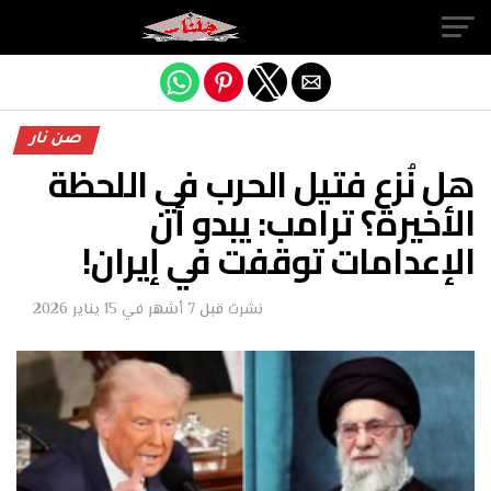
Exit mobile version
صن نار
هل نُزع فتيل الحرب في اللحظة
الأخيرة؟ ترامب: يبدو أن
الإعدامات توقفت في إيران!
نشرت
قبل 7 أشهر
في
15 يناير 2026