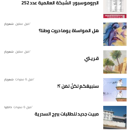
البروموسبور: الشبكة العالمية عدد 252
قبل سنتين
شعريار
هل المواساة يوما حررت وطنا؟
قبل سنتين
شعريار
قـريـتي
قبل 6 سنوات
شعريار
سنبيعُكم لكنْ لمَن ؟!
قبل 6 سنوات
داخليا
مبيت جديد للطالبات ببرج السدرية