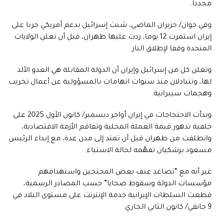
مجددا.
وفي جوان/ حزيران الماضي، شنت إسرائيل بدعم أمريكي حربا على
إيران استمرت 12 يوما، ردت عليها طهران، قبل أن تعلن الولايات
المتحدة وقفا لإطلاق النار.
وتعلن كل من إسرائيل وإيران أن الدولة المقابلة هي العدو الألد
لها، وتتبادلان منذ سنوات اتهامات بالمسؤولية عن أعمال تخريب
وهجمات سيبرانية.
وبدأت الاحتجاجات في إيران أواخر ديسمبر/ كانون الأول 2025 على
خلفية تدهور قيمة العملة المحلية وتفاقم الأزمة الاقتصادية،
وانطلقت من طهران قبل أن تمتد إلى مدن عدة، مع إبداء الرئيس
مسعود بزشكيان تفهّمه لحالة الاستياء.
غير أنه مع “تصاعد عنف بعض المحتجين واستهدافهم
مؤسسات الدولة وسقوط ضحايا” حسب المصادر الرسمية،
قطعت السلطات الإيرانية خدمة الإنترنت على مستوى البلاد في
9 جانفي/ كانون الثاني الجاري.