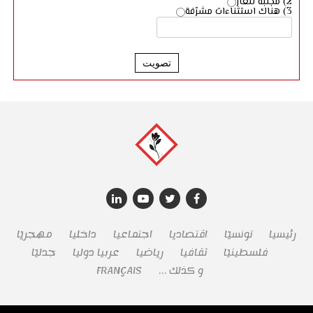
2) مجلبة للعار
3) هناك استثناءات مشرّفة
تصويت
رئيسيا
تونسيّا
اقتصاديا
اجتماعيا
داخليا
مهجريّا
فلسطينيّا
ثقافيا
رياضيا
عربيا دوليا
جدليّا
و كذلك …
FRANÇAIS