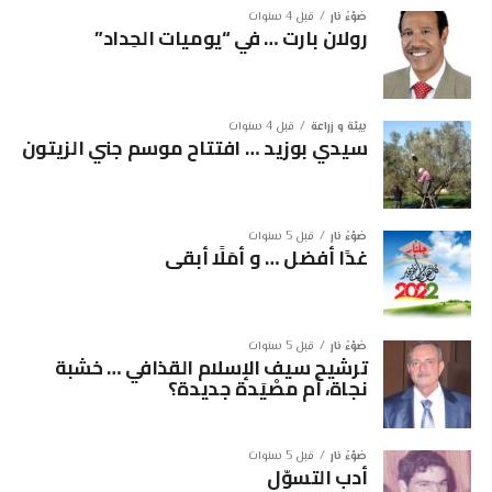
ضوْءُ نار
قبل 4 سنوات
رولان بارت … في “يوميات الحِداد”
بيئة و زراعة
قبل 4 سنوات
سيدي بوزيد … افتتاح موسم جني الزيتون
ضوْءُ نار
قبل 5 سنوات
غدًا أفضل … و أمَلًا أبقى
ضوْءُ نار
قبل 5 سنوات
ترشيح سيف الإسلام القذافي … خشبة
نجاة، أم مصْيَدة جديدة؟
ضوْءُ نار
قبل 5 سنوات
أدب التسوّل