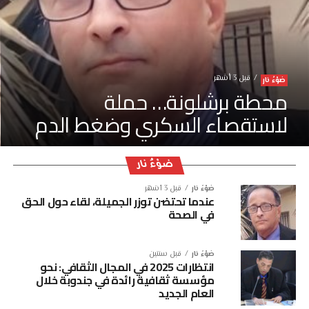
قبل 3 أشهر
ضوْءُ نار
محطة برشلونة… حملة
لاستقصاء السكري وضغط الدم
ضوْءُ نار
ضوْءُ نار
قبل 3 أشهر
عندما تحتضن توزر الجميلة، لقاء حول الحق
في الصحة
ضوْءُ نار
قبل سنتين
انتظارات 2025 في المجال الثقافي: نحو
مؤسسة ثقافية رائدة في جندوبة خلال
العام الجديد