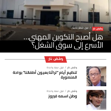
قبل شهر واحد
ومْض نار
هل أصبح التكوين المهني…
الأسرع إلى سوق الشغل؟
ومْض نار
ومْض نار
قبل سنة واحدة
تنظيم أيام “تراثنا بعيون أطفالنا” بواحة
المنصورة
ومْض نار
قبل سنة واحدة
وطن اسمه فيروز