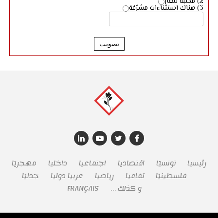
2) مجلبة للعار
3) هناك استثناءات مشرّفة
تصويت
رئيسيا
تونسيّا
اقتصاديا
اجتماعيا
داخليا
مهجريّا
فلسطينيّا
ثقافيا
رياضيا
عربيا دوليا
جدليّا
و كذلك …
FRANÇAIS