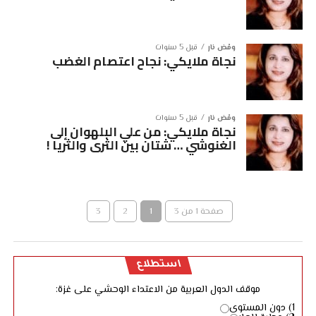
ومْض نار
قبل 5 سنوات
نجاة ملايكي: نجاح اعتصام الغضب
ومْض نار
قبل 5 سنوات
نجاة ملايكي: من علي البلهوان إلى
الغنوشي … شتان بين الثرى والثريا !
صفحة 1 من 3
1
2
3
استطلاع
موقف الدول العربية من الاعتداء الوحشي على غزة:
1) دون المستوى