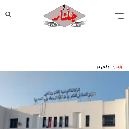
الرئيسية
/
ومْض نار