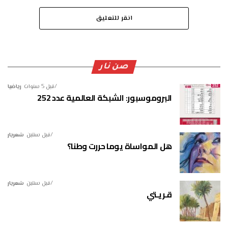
انقر للتعليق
صن نار
قبل 5 سنوات
رياضيا
البروموسبور: الشبكة العالمية عدد 252
قبل سنتين
شعريار
هل المواساة يوما حررت وطنا؟
قبل سنتين
شعريار
قـريـتي