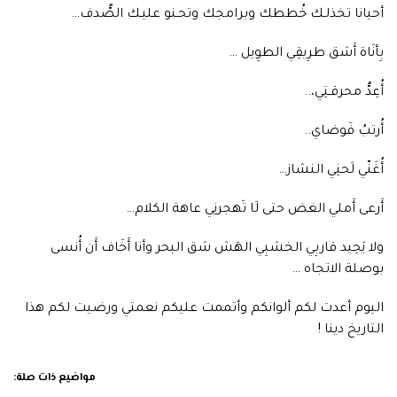
أحيانا تخذلـك خُططك وبرامجك وتحـنو عليـك الصُّدف…
بِأنَاة أَشق طرِيقِي الطوِيل …
أُعِدُّ محرقـتِي،..
أُرتبُ فَوضاي..
أُغَنّي لَحنِي النشاز…
أَرعى أَملي الغض حتى لَا تَهجرنِي عاهة الكلام…
ولا يَحِيد قاربِي الخشبِي الهَش شق البحر وأنا أَخَاف أَن أُنسى
بوصلة الاتجاه …
اليوم أعدت لكم ألوانكم وأتممت عليكم نعمتي ورضيت لكم هذا
التاريخ دينا !
مواضيع ذات صلة: