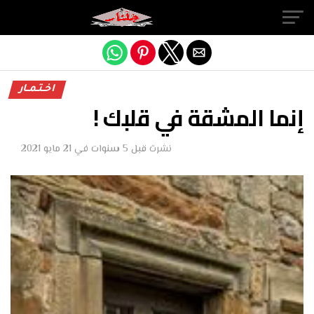
Exit mobile version
اخـتـمــار
إنما المشقة في قلبك !
نشرت
قبل 5 سنوات
في
21 مايو 2021