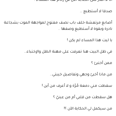
أنا لا أقدر على الكتابة الآن في زحام هذا المساء !
صدقا لا أستطيع …
أصابع مرتعشة خلف باب نصف مفتوح لمواجهة الموت بشجاعة
نادرة وبقوة لا أستطيع وصفها ..
يا ليت هذا المساء لم يكن !
في ظل البيت هنا تعرفت على مهنة الظل والإختباء…
ممن أختبئ ؟
من ماذا أخبئ وجهي وتفاصيل خيبتي…
سقطت مني دمعة مُرّة و لا أعرف من أين !
هل سقطت من قلبي أم من عينيّ ؟
من سيكمل لي الحكاية الآن ؟!