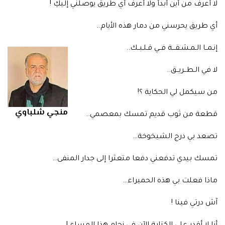
لا أعرف من أين أبدأ ولا أعرف أي طريق يوصلني إليكِ !
أي طريق يحرسني من دمار هذه الأيام..
إنـمــا الـمـشـقـــة فــي قـلـبــك..
لا في الـطــريــق..
من سيكمل لي الحكاية ؟!
منجي شلباوي
قطعة من ثوب قديم تمسك بمعصمي..
تصعد بي درج الشيخوخة…
تمسك بيدي تدفعني دفعا متعثرا إلى جدار المنفى…
ماذا فعلت بي هذه الحميراء…
آش درتي فينا !