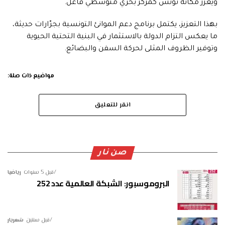
ويعزّز مكانة تونس كمركز بحري متوسطي فاعل.
بهذا التعزيز، يكتمل برنامج دعم الموانئ التونسية بجرّارات حديثة،
ما يعكس التزام الدولة بالاستثمار في البنية التحتية الحيوية
وتوفير الظروف المثلى لحركة السفن والبضائع.
مواضيع ذات صلة:
انقر للتعليق
صن نار
قبل 5 سنوات
رياضيا
البروموسبور: الشبكة العالمية عدد 252
قبل سنتين
شعريار