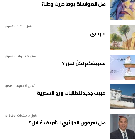
هل المواساة يوما حررت وطنا؟
قبل سنتين
شعريار
قـريـتي
قبل 6 سنوات
شعريار
سنبيعُكم لكنْ لمَن ؟!
قبل 6 سنوات
داخليا
مبيت جديد للطالبات ببرج السدرية
قبل 5 سنوات
دفءُ نار
هل تعرفون الجزائري الشريف ڤـلال ؟