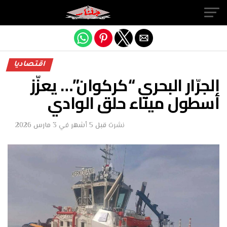
Exit mobile version
اقتصاديا
الجرّار البحري “كركوان”… يعزّز
أسطول ميناء حلق الوادي
نشرت
قبل 5 أشهر
في
3 مارس 2026