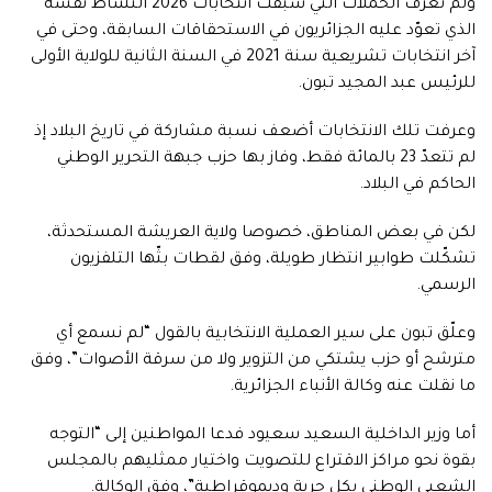
ولم تعرف الحملات التي سبقت انتخابات 2026 النشاط نفسه
الذي تعوّد عليه الجزائريون في الاستحقاقات السابقة، وحتى في
آخر انتخابات تشريعية سنة 2021 في السنة الثانية للولاية الأولى
للرئيس عبد المجيد تبون.
وعرفت تلك الانتخابات أضعف نسبة مشاركة في تاريخ البلاد إذ
لم تتعدّ 23 بالمائة فقط، وفاز بها حزب جبهة التحرير الوطني
الحاكم في البلاد.
لكن في بعض المناطق، خصوصا ولاية العريشة المستحدثة،
تشكّلت طوابير انتظار طويلة، وفق لقطات بثّها التلفزيون
الرسمي.
وعلّق تبون على سير العملية الانتخابية بالقول “لم نسمع أي
مترشح أو حزب يشتكي من التزوير ولا من سرقة الأصوات”، وفق
ما نقلت عنه وكالة الأنباء الجزائرية.
أما وزير الداخلية السعيد سعيود فدعا المواطنين إلى “التوجه
بقوة نحو مراكز الاقتراع للتصويت واختيار ممثليهم بالمجلس
الشعبي الوطني بكل حرية وديموقراطية”، وفق الوكالة.