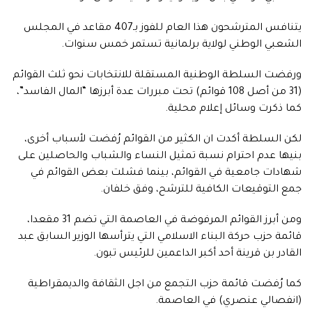
يتنافس المترشحون هذا العام للفوز بـ407 مقاعد في المجلس
الشعبي الوطني لولاية برلمانية تستمر خمس سنوات.
ورفضت السلطة الوطنية المستقلة للانتخابات نحو ثلث القوائم
(31 من أصل 108 قوائم) تحت مبررات عدة أبرزها “المال الفاسد”،
كما ذكرت وسائل إعلام محلية.
لكن السلطة أكدت ان الكثير من القوائم رُفضت لأسباب أخرى،
بنيها عدم احترام نسبة تمثيل النساء والشباب والحاصلين على
شهادات جامعية في القوائم، بينما فشلت بعض القوائم في
جمع التوقيعات الكافية للترشح، وفق خلفان.
ومن أبرز القوائم المرفوضة في العاصمة التي تضم 31 مقعدا،
قائمة حزب حركة البناء الاسلامي التي يترأسها الوزير السابق عبد
القادر بن قرينة أحد أكبر الداعمين للرئيس تبون.
كما رُفضت قائمة حزب التجمع من اجل الثقافة والديمقراطية
(انفصالي عنصري) في العاصمة.