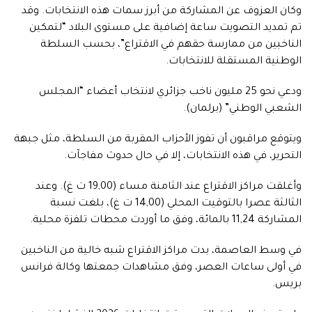
وكان العزوف عن المشاركة من أبرز سمات هذه الانتخابات. وقد
تم تمديد التصويت ساعة إضافية على مستوى البلاد “لتمكين
الناخبين من ممارسة حقهم في الاقتراع”، بحسب السلطة
الوطنية المستقلة للانتخابات.
ودعي نحو 25 مليون ناخب جزائري لانتخاب أعضاء “المجلس
الشعبي الوطني” (برلمان).
ويتوقع مراقبون أن تفوز الأحزاب المقربة من السلطة، مثل جبهة
التحرير، في هذه الانتخابات، إلا في حال حدوث مفاجآت.
وأغلقت مراكز الاقتراع عند الثامنة مساء (19,00 ت غ). وعند
الثالثة عصرا بالتوقيت المحلي (14,00 ت غ)، بلغت نسبة
المشاركة 11,24 بالمائة، وفق ما أوردت محطات تلفزة محلية.
في وسط العاصمة، بدت مراكز الاقتراع شبه خالية من الناخبين
في أولى ساعات العصر، وفق مشاهدات جمعتها وكالة فرانس
بريس.