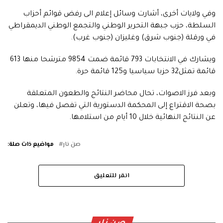
وفي ولايات أخرى، أشارت وسائل إعلام الى رفض قوائم أحزاب
السلطة، حزب جبهة التحرير الوطني والتجمع الوطني الديمقراطي
في ورقلة (جنوب شرق) وغليزان (جنوب غرب).
ويشارك في الانتخابات 793 قائمة ضمت 9854 مترشحا منها 613
قائمة تمثل32 حزبا سياسيا و125 قائمة حرة.
وبعد فرز الاصوات، تحال محاضر النتائج والطعون المتعلقة
بصحة الاقتراع إلى المحكمة الدستورية التي تفصل فيها، وتعلن
عن النتائج النهائية خلال 10 أيام من استلامها.
صن نار
مواضيع ذات صلة:
انقر للتعليق