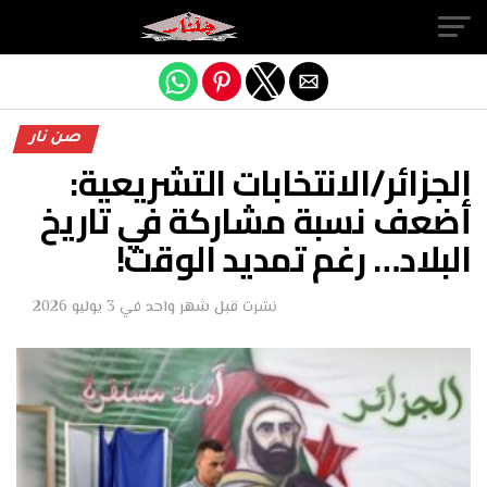
Exit mobile version
صن نار
الجزائر/الانتخابات التشريعية:
أضعف نسبة مشاركة في تاريخ
البلاد… رغم تمديد الوقت!
نشرت
قبل شهر واحد
في
3 يوليو 2026