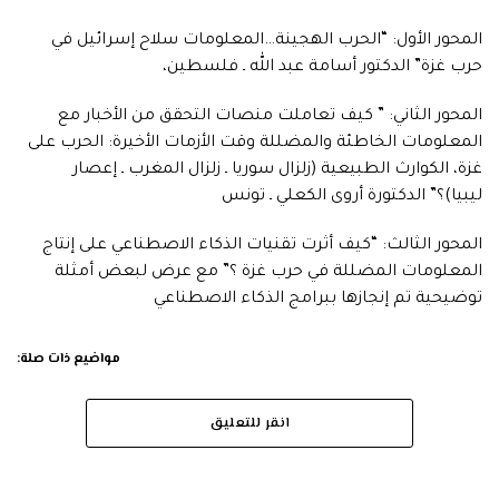
المحور الأول: “الحرب الهجينة…المعلومات سلاح إسرائيل في
حرب غزة” الدكتور أسامة عبد الله ـ فلسطين،
المحور الثاني: ” كيف تعاملت منصات التحقق من الأخبار مع
المعلومات الخاطئة والمضللة وقت الأزمات الأخيرة: الحرب على
غزة، الكوارث الطبيعية (زلزال سوريا ـ زلزال المغرب ـ إعصار
ليبيا)؟” الدكتورة أروى الكعلي ـ تونس
المحور الثالث: “كيف أثرت تقنيات الذكاء الاصطناعي على إنتاج
المعلومات المضللة في حرب غزة ؟” مع عرض لبعض أمثلة
توضيحية تم إنجازها ببرامج الذكاء الاصطناعي
مواضيع ذات صلة:
انقر للتعليق