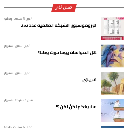
صن نار
قبل 5 سنوات
رياضيا
البروموسبور: الشبكة العالمية عدد 252
قبل سنتين
شعريار
هل المواساة يوما حررت وطنا؟
قبل سنتين
شعريار
قـريـتي
قبل 6 سنوات
شعريار
سنبيعُكم لكنْ لمَن ؟!
قبل 6 سنوات
داخليا