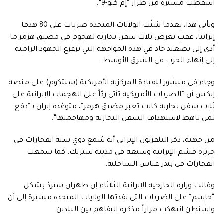
أسقطت مسيّرة من طراز “إم كيو-9”.
ويأتي هذا، بعدما شنّت الولايات المتحدة ضربات على 80 هدفا
إيرانيا، عقب تعرض ثلاث سفن تجارية لهجوم في مضيق هرمز ما
أدى إلى تصعيد حاد في هذه المواجهة التي تزعزع الجهود الرامية
إلى إنهاء الحرب في الشرق الأوسط.
وجاء في منشور للقيادة المركزية الأمريكية (سنتكوم) على منصة
إيكس أن “الضربات الأمريكية تأتي ردّاً على الهجمات الإيرانية على
ثلاث سفن تجارية كانت تعبر مضيق هرمز”، متوعّدة إيران بـ”دفع
ثمن باهظ لاستهداف السفن التجارية ومهاجمتها”.
من جهته، ذكر التلفزيون الإيراني أنه سُمع دوي ستة انفجارات في
جزيرة قشم الإيرانية وسبعة في مدينة سيريك، كما سمعت
انفجارات في بندر عباس الساحلية.
وقالت وزارة الخارجية الإيرانية الثلاثاء إن طهران ستردّ بشكل
“حاسم” على الضربات التي نفذتها الولايات المتحدة مشيرة إلى أن
واشنطن انتهكت مراراً مذكرة التفاهم بين البلدين.