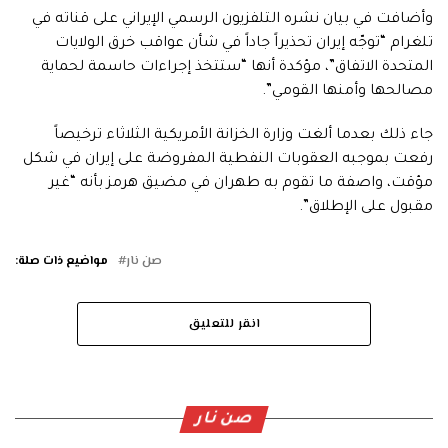
وأضافت في بيان نشره التلفزيون الرسمي الإيراني على قناته في
تلغرام “توجّه إيران تحذيراً جاداً في شأن عواقب خرق الولايات
المتحدة الاتفاق”، مؤكدة أنها “ستتخذ إجراءات حاسمة لحماية
مصالحها وأمنها القومي”.
جاء ذلك بعدما ألغت وزارة الخزانة الأمريكية الثلاثاء ترخيصاً
رفعت بموجبه العقوبات النفطية المفروضة على إيران في شكل
مؤقت، واصفة ما تقوم به طهران في مضيق هرمز بأنه “غير
مقبول على الإطلاق”.
صن نار
مواضيع ذات صلة:
انقر للتعليق
صن نار