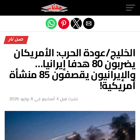
Exit mobile version
صن نار
الخليج/عودة الحرب: الأمريكان
يضربون 80 هدفا إيرانيا…
والإيرانيون يقصفون 85 منشأة
أمريكية!
نشرت
قبل 4 أسابيع
في
8 يوليو 2026