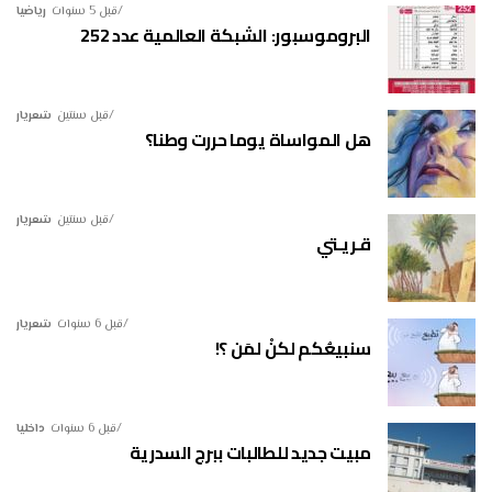
قبل 5 سنوات
رياضيا
البروموسبور: الشبكة العالمية عدد 252
قبل سنتين
شعريار
هل المواساة يوما حررت وطنا؟
قبل سنتين
شعريار
قـريـتي
قبل 6 سنوات
شعريار
سنبيعُكم لكنْ لمَن ؟!
قبل 6 سنوات
داخليا
مبيت جديد للطالبات ببرج السدرية