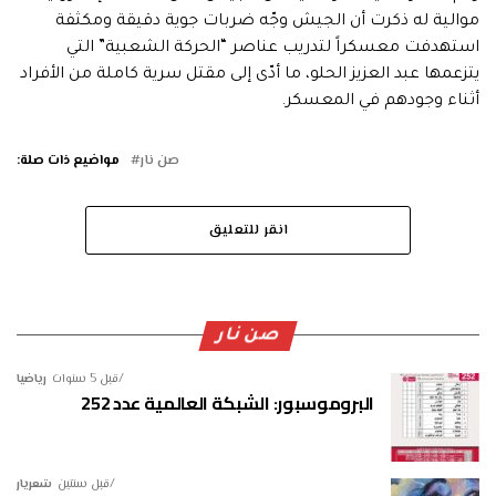
موالية له ذكرت أن الجيش وجّه ضربات جوية دقيقة ومكثفة
استهدفت معسكراً لتدريب عناصر “الحركة الشعبية” التي
يتزعمها عبد العزيز الحلو، ما أدّى إلى مقتل سرية كاملة من الأفراد
أثناء وجودهم في المعسكر.
صن نار
مواضيع ذات صلة:
انقر للتعليق
صن نار
قبل 5 سنوات
رياضيا
البروموسبور: الشبكة العالمية عدد 252
قبل سنتين
شعريار