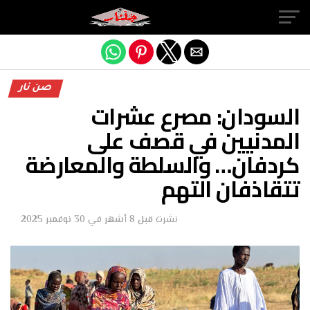
Exit mobile version
صن نار
السودان: مصرع عشرات
المدنيين في قصف على
كردفان… والسلطة والمعارضة
تتقاذفان التهم
نشرت
قبل 8 أشهر
في
30 نوفمبر 2025