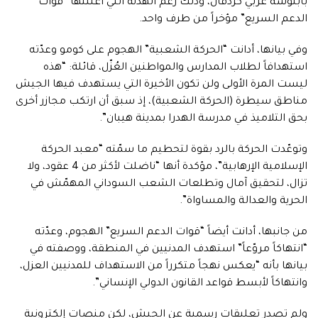
بابنوسة غربي كردفان، وذلك رغم الهدنة التي أعلنتها “قوات
الدعم السريع” مؤخراً من طرف واحد.
وفي بيانها، أدانت “الحركة الشعبية” الهجوم على كومو وعدّته
استهدافاً لطلاب المدارس والمواطنين العُزّل، قائلة: “هذه
ليست المرة الأولى ولن تكون الأخيرة التي يستهدف فيها الجيش
مناطق سيطرة (الحركة الشعبية)، إذ سبق أن ارتكب مجازر أخرى
بحق التلاميذ في مدرسة الهدرا بمدينة هيبان”.
وتوعّدت الحركة بالرد بقوة لتحطيم ما سمّته “معبد الحركة
الإسلامية الإرهابية”، مؤكدة أنها “ناضلت لأكثر من 4 عقود، ولا
تزال، لتحقيق آمال وتطلعات الشعب السوداني المهمّش في
الحرية والعدالة والمساواة”.
من جانبها، أدانت أيضاً “قوات الدعم السريع” الهجوم، وعدّته
“انتهاكاً مروّعاً” استهدف المدنيين في المنطقة، ووصفته في
بيانها بأنه “يعكس نهجاً متكرراً من الاستهداف للمدنيين العزل،
وانتهاكاً لأبسط قواعد القانون الدولي الإنساني”.
ولم تصدر تعليقات رسمية عن الجيش، لكن منصات إلكترونية