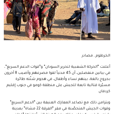
الخرطوم ـ مصادر
أعلنت “الحركة الشعبية لتحرير السودان” و”قوات الدعم السريع”،
في بيانين منفصلين، أن 45 مدنياً لقوا مصرعهم وأصيب 8 آخرون
بجروح بالغة، بينهم نساء وأطفال، في هجوم شنّته طائرة
مسيّرة قتالية تابعة للجيش على منطقة كومو في جنوب إقليم
كردفان.
ويتزامن ذلك مع تصاعد المعارك العنيفة بين “الدعم السريع”
وقوات الجيش المتحصّنة في مقر “الفرقة 22 مشاة” بمدينة