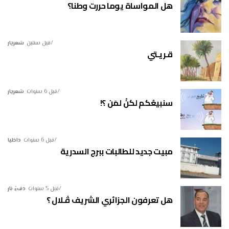
هل المواساة يوما حررت وطنا؟
قبل سنتين
شعريار
قـريـتي
قبل 6 سنوات
شعريار
سنبيعُكم لكنْ لمَن ؟!
قبل 6 سنوات
داخليا
مبيت جديد للطالبات ببرج السدرية
قبل 5 سنوات
دفءُ نار
هل تعرفون الجزائري الشريف ڤـلال ؟