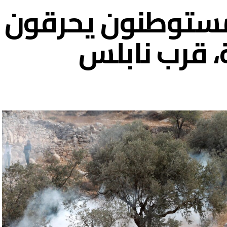
مستوطنون يحرقون م
 قرب نابلس