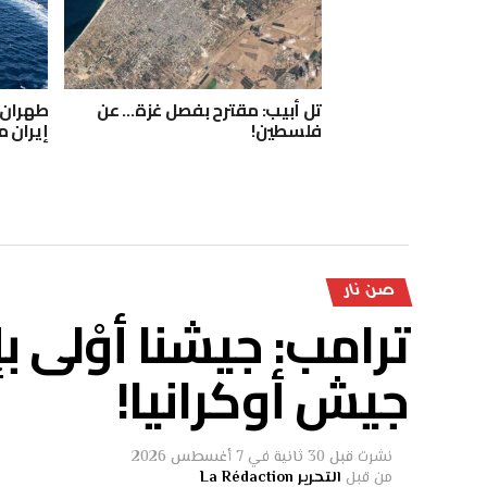
تل أبيب: مقترح بفصل غزة… عن
طهران:
فلسطين!
إيران م
صن نار
ترامب: جيشنا أوْلى 
جيش أوكرانيا!
نشرت
قبل 30 ثانية
في
7 أغسطس 2026
من قبل
التحرير La Rédaction