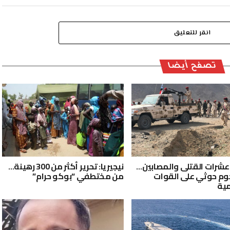
انقر للتعليق
تصفح أيضا
 عشرات القتلى والمصابين…
نيجيريا: تحرير أكثر من 300 رهينة…
م حوثي على القوات
من مختطفي “بوكو حرام”
ية