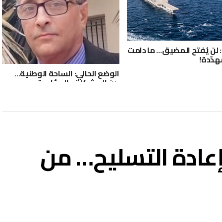
 لن يُفتح المضيق… ما دامت
هدّدة!
الوضع الحالي: الساحة الوطنية…
بين المشكلة والمؤامرة
بإعادة التسليح… من