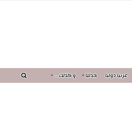
عربيا دوليا
جدليّا
و كذلك …