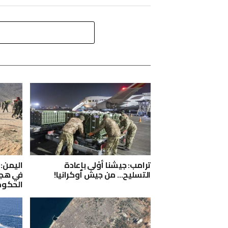
ترامب: جيشنا أوْلى بإعادة
اليمن:
التسليح… من جيش أوكرانيا!
في هجو
الحكوم