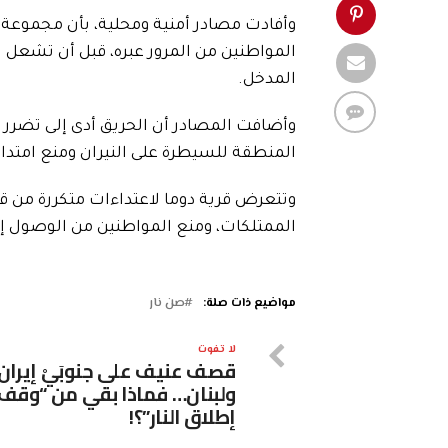
وأفادت مصادر أمنية ومحلية، بأن مجموعة
المواطنين من المرور عبره، قبل أن تشعل ال
المدخل.
وأضافت المصادر أن الحريق أدى إلى تضرر ع
المنطقة للسيطرة على النيران ومنع امتد
وتتعرض قرية دوما لاعتداءات متكررة من قب
الممتلكات، ومنع المواطنين من الوصول إ
مواضيع ذات صلة:
صن نار
لا تفوت
قصف عنيف على جنوبَيْ إيران
ولبنان… فماذا بقي من “وقف
إطلاق النار”؟!