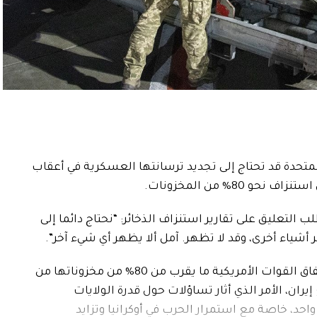
 المتحدة قد تحتاج إلى تجديد ترسانتها العسكرية في أعقاب
80% من المخزونات.
التعليق على تقارير استنزاف الذخائر: “نحتاج دائما إلى
ر أشياء أخرى، وقد لا تظهر. آمل ألا يظهر أي شيء آخر”.
وجاءت هذه التصريحات بعد تقارير تحدثت عن إنفاق القوات الأمريكية ما يقرب من 80% من مخزوناتها من
ران، الأمر الذي أثار تساؤلات حول قدرة الولايات
د، خاصة مع استمرار الحرب في أوكرانيا وتزايد