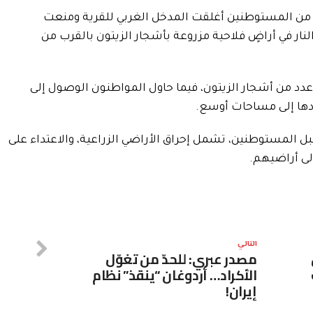
 من المستوطنين أغلقت المدخل الغربي للقرية ومنعت
نار في أراضٍ فلاحية مزروعة بأشجار الزيتون بالقرب من
دد من أشجار الزيتون، فيما حاول المواطنون الوصول إلى
ادها إلى مساحات أوسع.
ل المستوطنين، تشمل إحراق الأراضي الزراعية، والاعتداء على
لى أراضيهم.
التالي
مصدر عبري: للحدّ من تغوّل
الأكراد… أردوغان “ينقذ” نظام
إيران!