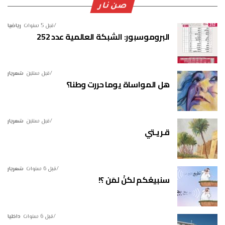
صن نار
قبل 5 سنوات
رياضيا
البروموسبور: الشبكة العالمية عدد 252
قبل سنتين
شعريار
هل المواساة يوما حررت وطنا؟
قبل سنتين
شعريار
قـريـتي
قبل 6 سنوات
شعريار
سنبيعُكم لكنْ لمَن ؟!
قبل 6 سنوات
داخليا