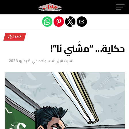
Exit mobile version
سرديار
حكاية… “مِشْنِي نَا”!
نشرت
قبل شهر واحد
في
6 يوليو 2026