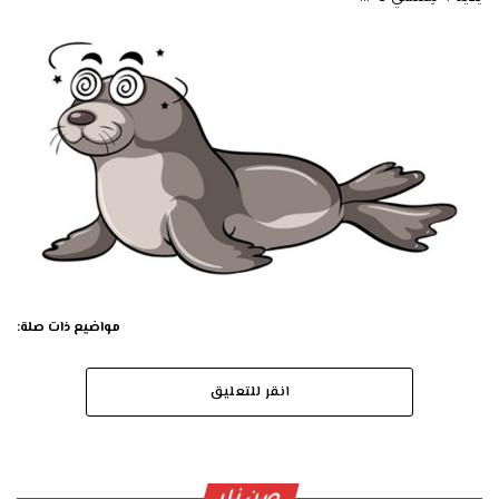
مواضيع ذات صلة:
انقر للتعليق
صن نار