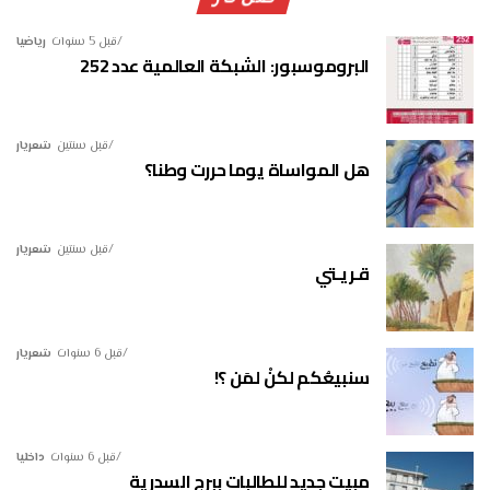
قبل 5 سنوات
رياضيا
البروموسبور: الشبكة العالمية عدد 252
قبل سنتين
شعريار
هل المواساة يوما حررت وطنا؟
قبل سنتين
شعريار
قـريـتي
قبل 6 سنوات
شعريار
سنبيعُكم لكنْ لمَن ؟!
قبل 6 سنوات
داخليا
مبيت جديد للطالبات ببرج السدرية