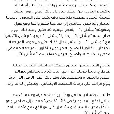
الصمت وانكب على دروسه فتميز ولفت إليه أنظار أساتذته
واهتمام الجادين من زملائه حتى جاء ذلك اليوم .. يوم رشقت
تلميذةٌ الأستاذ بقطعة طباشير وهو يكتب على السبورة، وعندما
استدار وجّه نظره مباشرة إلى صاحبنا فقفز واقفا وهو يقول
بعفويته:”مِشّني نٓا” .. ينفجر الجميع ضاحكين ومنذ ذلك اليوم
صار اسمه “مِشْني نٓا”. إيجة يا “مِشْني نٓا”، بره يا ” مِشني نٓا”، نقرأ
مع ” مِشني نٓا”، .. واستمر الحال كذلك حتى حل موعد المراجعة
لامتحان البكالوريا ليصبح له مريدون يتنقلون للمراجعة معه في
مقهى بالمنيهلة، وأصبح له ركن فيها باسم ” مِشْني نٓا”..
وينجح الفتى متميزا ليلتحق بمعهد الدراسات التجارية العليا
بقرطاج، وتبدأ مرحلة أخرى مع أبناء الأثرياء وبناتهم وعوالم
التفتح والحضارة ومقتضياتها، وهو ذلك الفتى الريفي الذي يريد
بلوغ مراتب على درجات المصعد الاجتماعي . وسيكون له ما يريد ..
طالت الجلسة بالمقهى وبدا الرواد بالمغادرة، وعندما قصدت
النادل لدفع المعلوم رفض قائلا “خالص” فعدت إلى صاحبي وهو
يشغّل محرك السيارة، وسألته إن كان هو الذي دفع فأجاب رافعا
يديه :”مِشْني نٓا”…