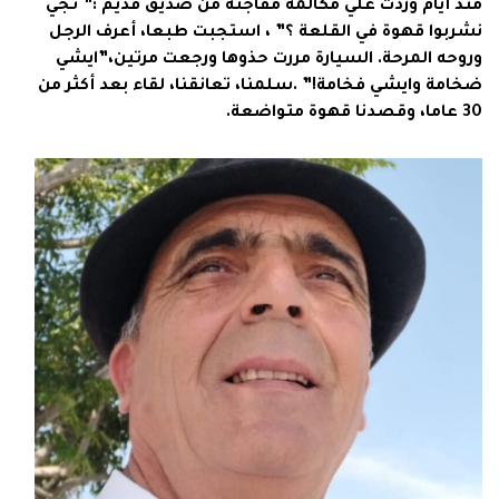
منذ أيام وردت علي مكالمة مفاجئة من صديق قديم :” تجي
نشربوا قهوة في القلعة ؟” ، استجبت طبعا، أعرف الرجل
وروحه المرحة. السيارة مررت حذوها ورجعت مرتين،”ايشي
ضخامة وايشي فخامة!” .سلمنا، تعانقنا، لقاء بعد أكثر من
30 عاما، وقصدنا قهوة متواضعة.