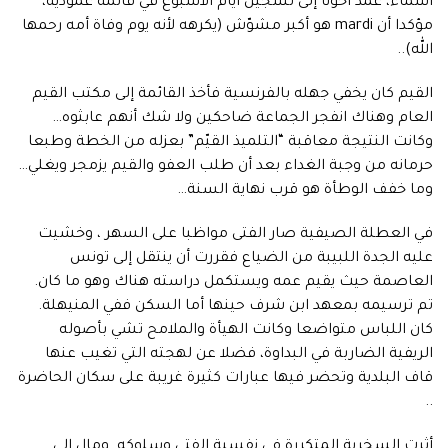
أسماء، عمد أخونا إلى تسجيل أيام الاسبوع في قائمة عمودية،
مؤكدا أن mardi هو أكبر مشوّش (يكرهه لأنه يوم وفاة أمه رحمها
الله)..
القيم كان يخفي جهله بالفرنسية فأخذ القائمة إلى مكتب القيم
العام وهناك انفجر الجماعة ضاحكين ولا شك أنهم عابثوه…
وكانت النتيجة معاقبة “التلميذ القيّم” بعزله من الخطة وطبعا
حرمانه من وجبة الغداء بعد أن طلب العفو والقيم يزمجر ويغلي…
وما خفف الوطأة هو قرب نهاية السنة…
في العطلة الصيفية صار الفتى مواظبا على السهر ، وخشيت
عليه الجدة اللبيبة من الضياع فقررت أن ينتقل إلى تونس
العاصمة حيث يقيم عمه ويستكمل دراسته هناك وهو ما كان.
تم ترسيمه بمعهد ابن شرف حينها أما السكن ففي المنيهلة.
كان اللباس متواضعا وكانت الهيأة والملامح تشي بأصوله
الريفية الضاربة في البداوة، فضلا عن لهجته التي تغيب عنها
قاف البلدية وتحضر فيها عبارات كثيرة غريبة على سكان الحاضرة
..
أثرت السخرية المتكررة في نفسية الفتى وسلوكه ومال إلى