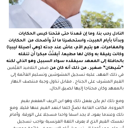
النادل رحب بنا. وما إن قعدنا حتى فتحنا كيس الحكايات
وبدأنا بأيام المبيت، واستحضرنا ما لذّ وأضحك من الحكايات
والمغامرات. هو يتيم الأم، عاش عند جدته (وهي أصيلة ليبيا)
وكانت رفيقة به وكان لها مطيعا. أيقنَتْ مبكرا أن تنقله
بالحافلة إلى المعهد سيفقده سواء السبيل وهو الذكي لكنه
“شيطان” صغير . من ذلك أنه
كان من
ضمن التلاميذ القيّمين
في ذلك العهد، عليه تسجيل المشوشين وتسليم القائمة إلى
القيم المشرف على الجناح ، مقابل تناول وجبة منتصف النهار
بالمعهد وكان محتاجا إليها لضيق الحال،
ومع ذلك لم يكن يفعل ذلك وهو ابن الريف المفعم بقيم
المروءة، فكانت القاعة تضجّ كلما ابتعد القيم عنها قليلا. ومع
ذلك وعندما يعود، لا يجد اسما واحدا مسجلا على الورقة. وأمام
تمسك القيم الذي لا يعرف اللغة الفرنسية بواجب تسجيل