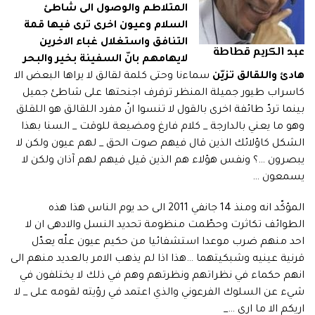
المتلاطم والوصول الى شاطئ
السلام وعيون اخرى ترى فيها قمة
التنافق واستغلال غباء الاخرين
عبد الكريم قطاطة
لايهامهم بانّ السفينة بخير والبحر
هادئ واللقالق تزيّن
سماءنا وحتى كلمة لقالق لا يراها البعض الا
كاسراب طيور جميلة المنظر ترفرف اجنحتها على شاطئ جميل
بينما تردّ طائفة اخرى بالقول لا تنسوا انّ مفرد اللقالق هو اللقلق
وهو ما يعني بالدارجة _ كلام فارغ ومضيعة للوقت _ السنا بهذا
الشكل كاؤلائك الذين قال فيهم صوت الحق _ لهم عيون ولكن لا
يبصرون …؟ ونفس هؤلاء هم الذين قيل فيهم لهم آذان ولكن لا
يسمعون …
المؤكّد انه ومنذ 14 جانفي 2011 الى حد يوم الناس هذا هذه
الطوائف تكاثرت وحطّمت منظومة تحديد النسل والادهى ان لا
احد منهم ضرب موعدا استشفائيا من حكيم عيون علّه يعدّل
قرنية عينيه وشبكيتهما …هذا اذا لم يذهب الامر بالعديد منهم الى
انهم حكماء في نظراتهم ونظرتهم وهم في ذلك لا يختلفون في
شيء عن السلوك الفرعوني والذي اعتمد في رؤيته لقومه على _ لا
اريكم الا ما ارى …_