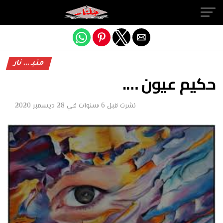
Exit mobile version
منبـ ... نار
حكيم عيون ….
نشرت
قبل 6 سنوات
في
28 ديسمبر 2020