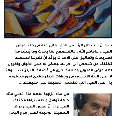
يبدو انّ الاشكال الرئيسي الذي نعاني منه في جلّنا مرض
العيون عافاكم الله …فالمتصفّح لما يحدث وما يُنشر من
تصريحات وتعاليق على الاحداث يؤكّد انّ نظرتنا لاسطها
تختلف من شخص الى اخر ..فالبعض له عمى الالوان واخرون
لهم مرض الميوبي وطائفة اخرى هي مُصابة بالبريزبيت ……وهنا
لا اعني البتّة الاختلاف في وجهات النظر فهذي امور محمودة
بل اعني العين التي تطمس الحقيقة على حقيقتها …
من هذه الزاوية نفهم ماذا تعني مثلا
كلمة توافق و كيف تراها مختلف
العيون اذ انّ بعض العيون تراها
السفينة الوحيدة لعبور موج البحار