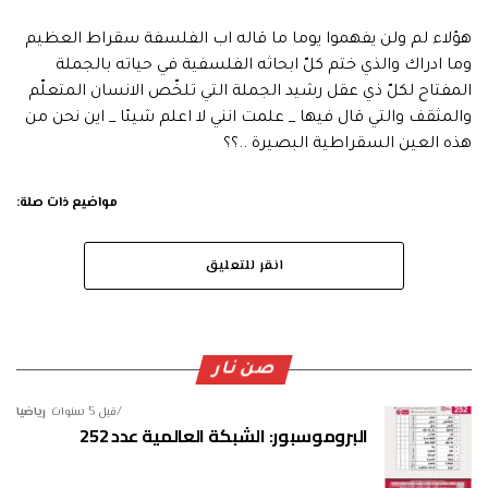
هؤلاء لم ولن يفهموا يوما ما قاله اب الفلسفة سقراط العظيم
وما ادراك والذي ختم كلّ ابحاثه الفلسفية في حياته بالجملة
المفتاح لكلّ ذي عقل رشيد الجملة التي تلخّص الانسان المتعلّم
والمثقف والتي قال فيها _ علمت انني لا اعلم شيئا _ اين نحن من
هذه العين السقراطية البصيرة ..؟؟
مواضيع ذات صلة:
انقر للتعليق
صن نار
قبل 5 سنوات
رياضيا
البروموسبور: الشبكة العالمية عدد 252